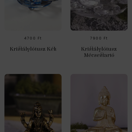
4700
Ft
7900
Ft
Kristálylótusz Kék
Kristálylótusz
Mécsestartó