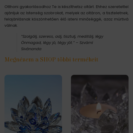
Otthoni gyakorlásodhoz Te is készíthetsz oltárt. Ehhez szeretettel
ajánljuk az Istenség szobrokat, melyek az oltáron, a tiszteletnek,
felajánlásnak köszönhetően élő isteni minőséggé, azaz múrtivá
válnak.
“Szolgálj, szeress, adj, tisztulj, meditálj, légy
Önmagad, légy jó, tégy jót.” – Szvámí
Sivánanda
Megnézem a SHOP többi termékeit