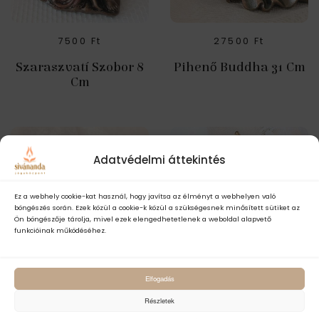
7500
Ft
27500
Ft
Szaraszvatí Szobor 8
Pihenő Buddha 31 Cm
Cm
Adatvédelmi áttekintés
Ez a webhely cookie-kat használ, hogy javítsa az élményt a webhelyen való
böngészés során. Ezek közül a cookie-k közül a szükségesnek minősített sütiket az
Ön böngészője tárolja, mivel ezek elengedhetetlenek a weboldal alapvető
funkcióinak működéséhez.
Elfogadás
Részletek