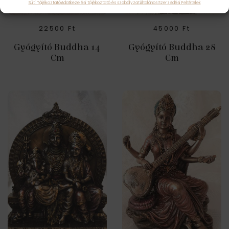
Süti Tájékoztató
Adatkezelési tájékoztató és szabályzat
Általános Szerződési Feltételek
22500
Ft
45000
Ft
Gyógyító Buddha 14
Gyógyító Buddha 28
Cm
Cm