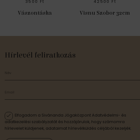
3500
Ft
42500
Ft
Vászontáska
Visnu Szobor 32cm
Hírlevél feliratkozás
Elfogadom a Sivánanda Jógaközpont Adatvédelmi- és
adatkezelési szabályzatát és hozzájárulok, hogy számomra
hírlevelet küldjenek, adataimat hírlevélküldés céljából kezeljék.