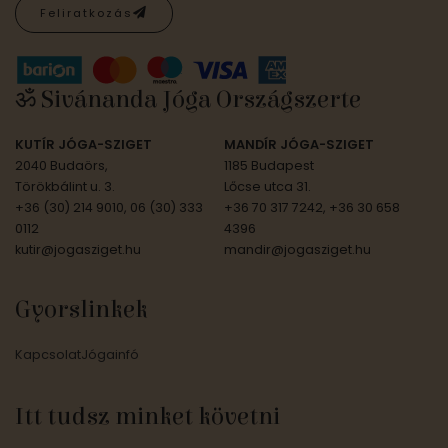
Feliratkozás
ॐ Sivánanda Jóga Országszerte
KUTÍR JÓGA-SZIGET
MANDÍR JÓGA-SZIGET
2040 Budaörs,
1185 Budapest
Törökbálint u. 3.
Lőcse utca 31.
+36 (30) 214 9010, 06 (30) 333
+36 70 317 7242, +36 30 658
0112
4396
kutir@jogasziget.hu
mandir@jogasziget.hu
Gyorslinkek
Kapcsolat
Jógainfó
Itt tudsz minket követni