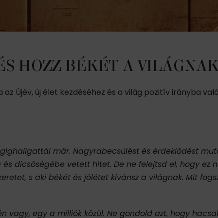
, ÉS HOZZ BÉKÉT A VILÁGNAK
az Újév, új élet kezdéséhez és a világ pozitív irányba va
égighallgattál már. Nagyrabecsülést és érdeklődést mutatt
és dicsőségébe vetett hitet. De ne felejtsd el, hogy ez
retet, s aki békét és jólétet kívánsz a világnak. Mit fo
n vagy, egy a milliók közül. Ne gondold azt, hogy hacs