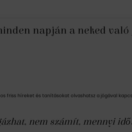
 minden napján a neked való
tos friss híreket és tanításokat olvashatsz a jógával kapc
gázhat, nem számít, mennyi idő