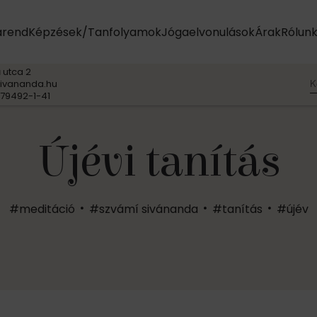
arend
Képzések/Tanfolyamok
Jógaelvonulások
Árak
Rólun
 utca 2
K
ivananda.hu
79492-1-41
Újévi tanítás
#meditáció
#szvámí sivánanda
#tanítás
#újév