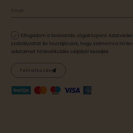
Elfogadom a Sivánanda Jógaközpont Adatvédelm
szabályzatát és hozzájárulok, hogy számomra hírleve
adataimat hírlevélküldés céljából kezeljék.
Feliratkozás