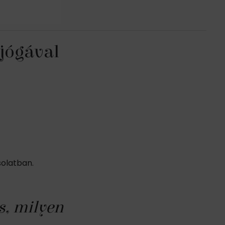
 jógával
solatban.
s, milyen
A Jóga gyakorlásáv