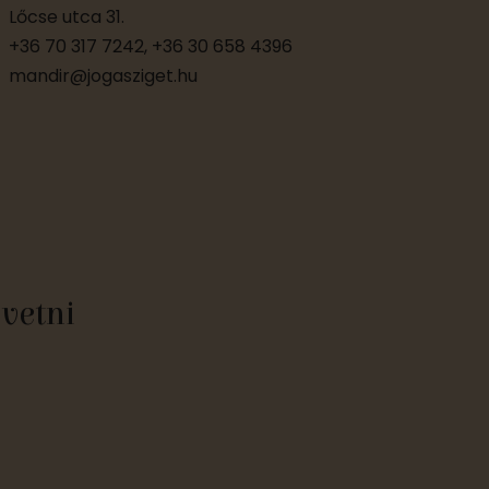
Lőcse utca 31.
+36 70 317 7242, +36 30 658 4396
mandir@jogasziget.hu
övetni