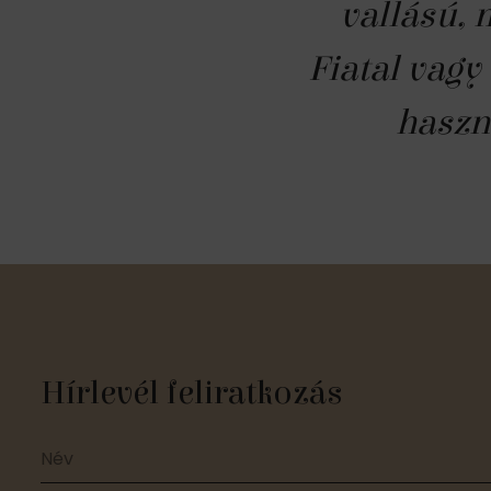
vallású, 
Fiatal vagy
haszn
Hírlevél feliratkozás