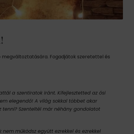
!
ló megváltoztatására. Fogadjátok szeretettel és
ál a szentiratok iránt. Kifejlesztetted az ősi
 nem elegendő! A világ sokkal többet akar
gsz tenni? Szenteltél már néhány gondolatot
ak nem működsz együtt ezrekkel és ezrekkel