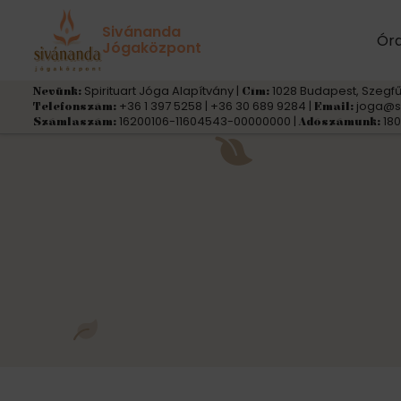
Sivánanda
Ór
Jógaközpont
Spirituart Jóga Alapítvány |
1028 Budapest, Szegfű
Nevünk:
Cím:
+36 1 397 5258 | +36 30 689 9284 |
joga@s
Telefonszám:
Email:
16200106-11604543-00000000 |
180
Számlaszám:
Adószámunk: