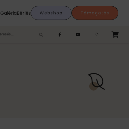
k
Galéria
Bérlés
Webshop
Támogatás
eresés: