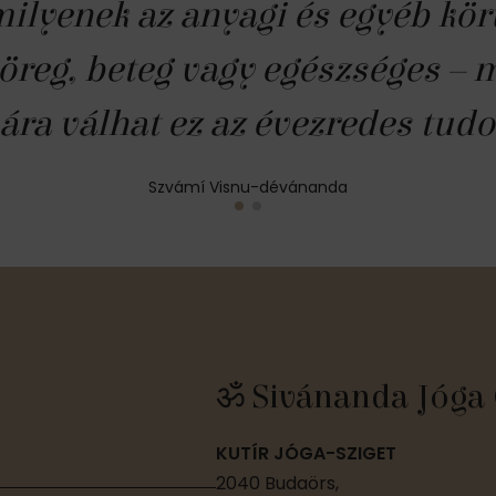
milyenek az anyagi és egyéb kö
 öreg, beteg vagy egészséges –
ára válhat ez az évezredes tud
Szvámí Visnu-dévánanda
ॐ Sivánanda Jóga 
KUTÍR JÓGA-SZIGET
2040 Budaörs,