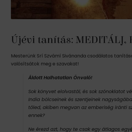
Újévi tanítás: MEDITÁLJ
Mesterünk Srí Szvámí Sivánanda csodálatos tanítása 
valósítsátok meg e szavakat!
Áldott Halhatatlan Önvaló!
Sok könyvet elolvastál, és sok szónoklatot v
India bölcseinek és szentjeinek nagyságába 
tőled, akiben megvan az emberiség iránti sze
ennek?
Ne érezd azt, hogy te csak egy átlagos egyé