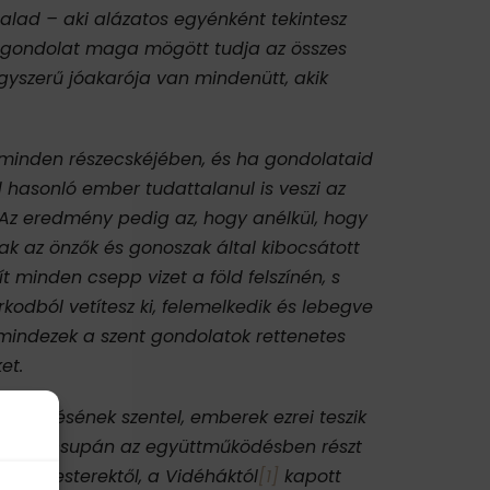
alad – aki alázatos egyénként tekintesz
t gondolat maga mögött tudja az összes
yszerű jóakarója van mindenütt, akik
 minden részecskéjében, és ha gondolataid
d hasonló ember tudattalanul is veszi az
. Az eredmény pedig az, hogy anélkül, hogy
 az önzők és gonoszak által kibocsátott
minden csepp vizet a föld felszínén, s
odból vetítesz ki, felemelkedik és lebegve
 mindezek a szent gondolatok rettenetes
et.
vetítésének szentel, emberek ezrei teszik
en. Nem csupán az együttműködésben részt
lévő Mesterektől, a
Vidéháktól
[1]
kapott