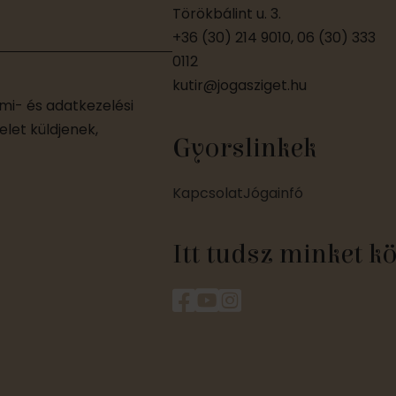
Törökbálint u. 3.
+36 (30) 214 9010, 06 (30) 333
0112
kutir@jogasziget.hu
i- és adatkezelési
let küldjenek,
Gyorslinkek
Kapcsolat
Jógainfó
Itt tudsz minket k