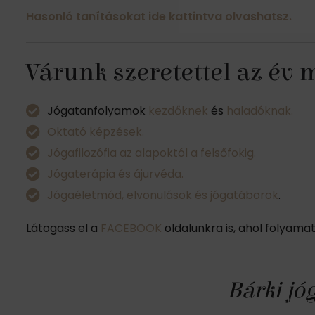
Hasonló tanításokat ide kattintva olvashatsz.
Várunk szeretettel az év
Jógatanfolyamok
kezdőknek
és
haladóknak.
Oktató képzések.
Jógafilozófia az alapoktól a felsőfokig.
Jógaterápia és ájurvéda.
Jógaéletmód, elvonulások és jógatáborok
.
Látogass el a
FACEBOOK
oldalunkra is, ahol folyama
Bárki jó