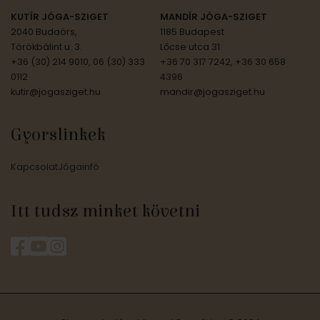
KUTÍR JÓGA-SZIGET
MANDÍR JÓGA-SZIGET
2040 Budaörs,
1185 Budapest
Törökbálint u. 3.
Lőcse utca 31.
+36 (30) 214 9010, 06 (30) 333
+36 70 317 7242, +36 30 658
0112
4396
kutir@jogasziget.hu
mandir@jogasziget.hu
Gyorslinkek
Kapcsolat
Jógainfó
Itt tudsz minket követni