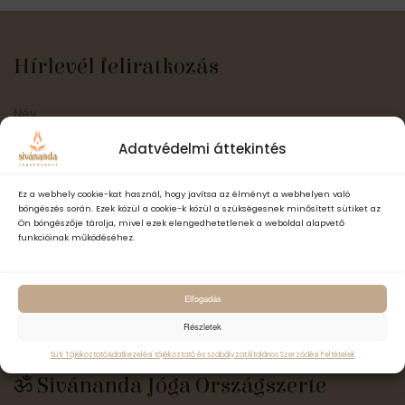
Hírlevél feliratkozás
Adatvédelmi áttekintés
Ez a webhely cookie-kat használ, hogy javítsa az élményt a webhelyen való
böngészés során. Ezek közül a cookie-k közül a szükségesnek minősített sütiket az
Elfogadom a Sivánanda Jógaközpont Adatvédelmi- és adatke
Ön böngészője tárolja, mivel ezek elengedhetetlenek a weboldal alapvető
funkcióinak működéséhez.
szabályzatát és hozzájárulok, hogy számomra hírlevelet küldjenek,
adataimat hírlevélküldés céljából kezeljék.
Elfogadás
Feliratkozás
Részletek
Süti Tájékoztató
Adatkezelési tájékoztató és szabályzat
Általános Szerződési Feltételek
ॐ Sivánanda Jóga Országszerte