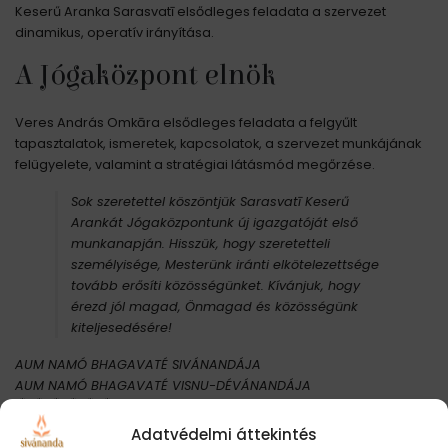
Keserű Aranka Sarasvatī elsődleges feladata a szervezet
dinamikus, operatív irányítása.
A Jógaközpont elnök
Veres András Omkāra elsődleges feladata a felgyűlt
tapasztalatok, ismeretek, kapcsolatok, a szervezet munkájának
felügyelete, valamint a stratégiai látásmód megőrzése.
Sok szeretettel köszöntjük Sarasvatī Keserű
Arankát Jógaközpontunk új igazgatóját első
munkanapján. Hisszük, hogy szeretetteli
személyisége, Mesterünk iránti elkötelezettsége
tovább erősíti közösségünket. Kívánjuk, hogy
érezd jól magad, Önmagad és közösségünk
kiteljesedésére!
AUM NAMÓ BHAGAVATÉ SIVÁNANDÁJA
AUM NAMÓ BHAGAVATÉ VISNU-DÉVÁNANDÁJA
ॐ ॐ ॐ ॐ ॐ ॐ
Adatvédelmi áttekintés