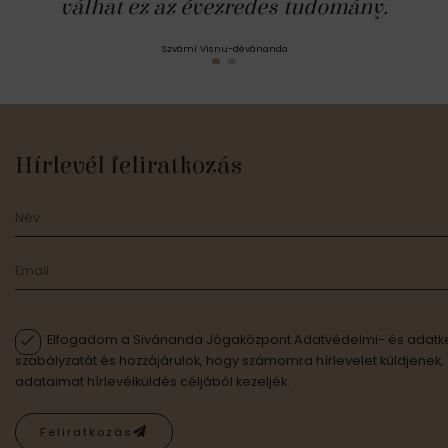
válhat ez az évezredes tudomány.
Szvámí Visnu-dévánanda
Hírlevél feliratkozás
Elfogadom a Sivánanda Jógaközpont Adatvédelmi- és adatke
szabályzatát és hozzájárulok, hogy számomra hírlevelet küldjenek,
adataimat hírlevélküldés céljából kezeljék.
Feliratkozás