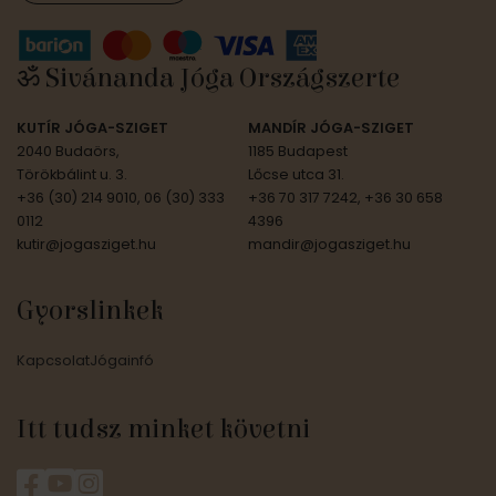
ॐ Sivánanda Jóga Országszerte
KUTÍR JÓGA-SZIGET
MANDÍR JÓGA-SZIGET
2040 Budaörs,
1185 Budapest
Törökbálint u. 3.
Lőcse utca 31.
+36 (30) 214 9010, 06 (30) 333
+36 70 317 7242, +36 30 658
0112
4396
kutir@jogasziget.hu
mandir@jogasziget.hu
Gyorslinkek
Kapcsolat
Jógainfó
Itt tudsz minket követni