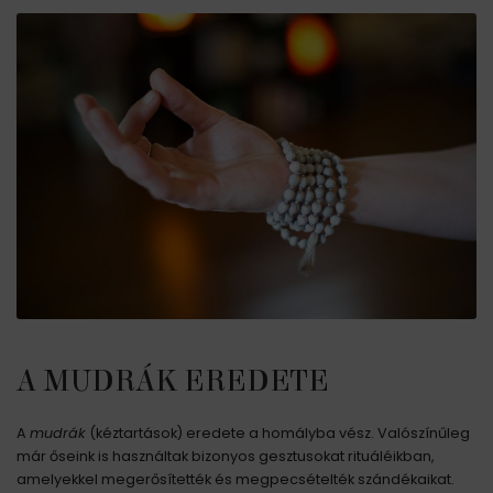
A MUDRÁK EREDETE
A
mudrák
(kéztartások) eredete a homályba vész. Valószínűleg
már őseink is használtak bizonyos gesztusokat rituáléikban,
amelyekkel megerősítették és megpecsételték szándékaikat.