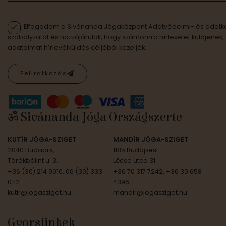
Elfogadom a Sivánanda Jógaközpont Adatvédelmi- és adatke
szabályzatát és hozzájárulok, hogy számomra hírlevelet küldjenek,
adataimat hírlevélküldés céljából kezeljék.
Feliratkozás
ॐ Sivánanda Jóga Országszerte
KUTÍR JÓGA-SZIGET
MANDÍR JÓGA-SZIGET
2040 Budaörs,
1185 Budapest
Törökbálint u. 3.
Lőcse utca 31.
+36 (30) 214 9010, 06 (30) 333
+36 70 317 7242, +36 30 658
0112
4396
kutir@jogasziget.hu
mandir@jogasziget.hu
Gyorslinkek