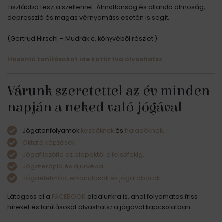
Tisztábbá teszi a szellemet. Álmatlanság és állandó álmoság,
depresszió és magas vérnyomáss esetén is segít.
(Gertrud Hirschi – Mudrák c. könyvéből részlet )
Hasonló tanításokat ide kattintva olvashatsz.
Várunk szeretettel az év minden
napján a neked való jógával
Jógatanfolyamok
kezdőknek
és
haladóknak.
Oktató képzések.
Jógafilozófia az alapoktól a felsőfokig.
Jógaterápia és ájurvéda.
Jógaéletmód, elvonulások és jógatáborok
.
Látogass el a
FACEBOOK
oldalunkra is, ahol folyamatos friss
híreket és tanításokat olvashatsz a jógával kapcsolatban.