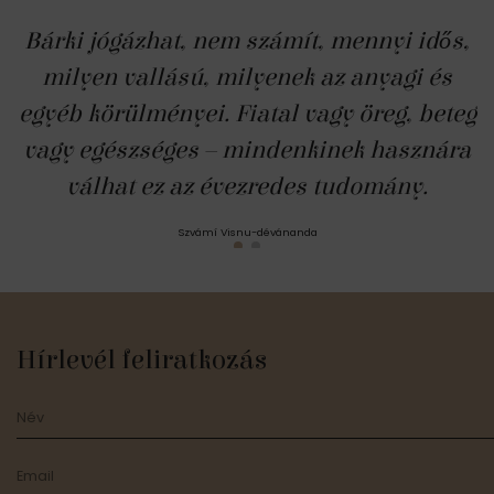
Bárki jógázhat, nem számít, mennyi idős,
milyen vallású, milyenek az anyagi és
egyéb körülményei. Fiatal vagy öreg, beteg
vagy egészséges – mindenkinek hasznára
válhat ez az évezredes tudomány.
Szvámí Visnu-dévánanda
Hírlevél feliratkozás