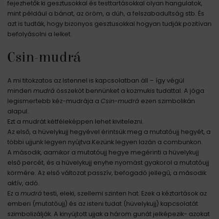
fejezhetők ki gesztusokkal és testtartásokkal olyan hangulatok,
mint például a bánat, az öröm, a düh, a felszabadultság stb. És
azt is tudták, hogy bizonyos gesztusokkal hogyan tudják pozitívan
befolyásolni a lelket.
Csin-mudrá
A mi titokzatos az Istennel is kapcsolatban áll – így végül
minden
mudrá
összeköt bennünket a kozmukis tudattal. A jóga
legismertebb kéz-mudrája a
Csin-mudrá
ezen szimbolikán
alapul.
Ezt a mudrát kétféleképpen lehet kivitelezni.
Az első, a hüvelykujj hegyével érintsük meg a mutatóujj hegyét, a
többi ujjunk legyen nyújtva.Kezünk legyen lazán a combunkon.
A második, aamikor a mutatóujj hegye megérinti a hüvelykujj
első percét, és a hüvelykujj enyhe nyomást gyakorol a mutatóujj
körmére. Az első változat passzív, befogadó jellegű, a második
aktív, adó.
Ez a
mudrá
testi, eleki, szellemi szinten hat. Ezek a kéztartások az
emberi (mutatóujj) és az isteni tudat (hüvelykujj) kapcsolatát
szimbolizálják. A kinyújtott ujjak a három gunát jelképezik- azokat