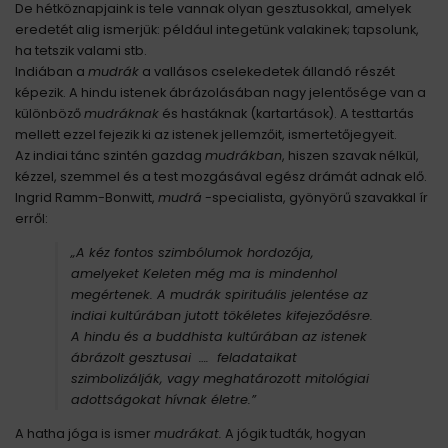
De hétköznapjaink is tele vannak olyan gesztusokkal, amelyek
eredetét alig ismerjük: például integetünk valakinek; tapsolunk,
ha tetszik valami stb.
Indiában a
mudrák
a vallásos cselekedetek állandó részét
képezik. A hindu istenek ábrázolásában nagy jelentősége van a
különböző
mudráknak
és hastáknak (kartartások). A testtartás
mellett ezzel fejezik ki az istenek jellemzőit, ismertetőjegyeit.
Az indiai tánc szintén gazdag
mudrákban
, hiszen szavak nélkül,
kézzel, szemmel és a test mozgásával egész drámát adnak elő.
Ingrid Ramm-Bonwitt,
mudrá
-specialista, gyönyörű szavakkal ír
erről:
„
A kéz fontos szimbólumok hordozója,
amelyeket Keleten még ma is mindenhol
megértenek. A mudrák spirituális jelentése az
indiai kultúrában jutott tökéletes kifejeződésre.
A hindu és a buddhista kultúrában az istenek
ábrázolt gesztusai …. feladataikat
szimbolizálják, vagy meghatározott mitológiai
adottságokat hívnak életre.”
A hatha jóga is ismer
mudrákat.
A jógik tudták, hogyan