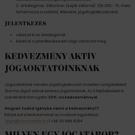
árkategória: Sátorban (saját sátorral): 125.300,- Ft, mely
tartalmazza a szállást, étkezést, jógafoglalkozásokat.
JELENTKEZÉS
válaszd ki az árkategóriát
küldd el a jelentkezésedet vagy vásárold meg.
KEDVEZMÉNY AKTÍV
JÓGAOKTATÓINKNAK
Jógaoktatóink minden jógafoglalkozást önzetlen szolgálatként
(
karma jóga
) adnak kedves jógázóinknak. Az ő fejlődésüket is
szeretnénk támogatni
30%-os kedvezménnyel.
Hogyan tudod igénybe venni a kedvezményt?
Kérjük ezt a kedvezményt az irodával egyeztesd:
joga@sivananda.hu
| +36 30 689 9284
MILYEN EGY JÓGATÁBOR?