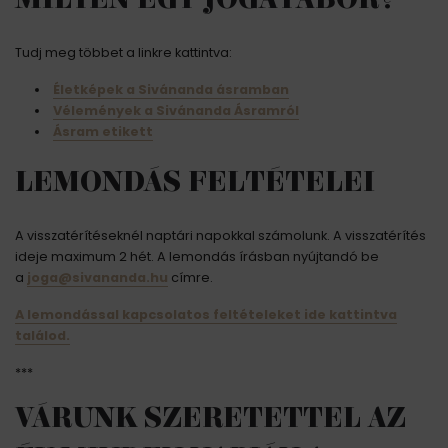
Tudj meg többet a linkre kattintva:
Életképek a Sivánanda ásramban
Vélemények a Sivánanda Ásramról
Ásram etikett
LEMONDÁS FELTÉTELEI
A visszatérítéseknél naptári napokkal számolunk. A visszatérítés
ideje maximum 2 hét. A lemondás írásban nyújtandó be
a
joga@sivananda.hu
címre.
A lemondással kapcsolatos feltételeket ide kattintva
találod.
***
VÁRUNK SZERETETTEL AZ