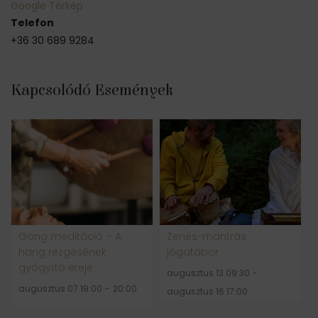
Google Térkép
Telefon
+36 30 689 9284
Kapcsolódó Események
Gong meditáció – A
Zenés-mantrás
hang rezgésének
jógatábor
gyógyító ereje
augusztus 13 09:30
-
augusztus 07 19:00
-
20:00
augusztus 16 17:00