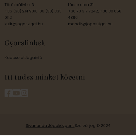
Törökbálint u. 3.
Lőcse utca 31.
+36 (30) 214 9010, 06 (30) 333
+36 70 317 7242, +36 30 658
0112
4396
kutir@jogasziget.hu
mandir@jogasziget.hu
Gyorslinkek
Kapcsolat
Jógainfó
Itt tudsz minket követni
Sivananda Jógaközpont
Szerzői jog © 2024