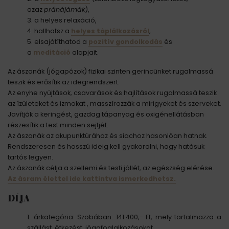
azaz
pránájámák
),
a helyes relaxáció,
hallhatsz a
helyes táplálkozásról
,
elsajátíthatod a
pozitív gondolkodás
és
a
meditáció
alapjait.
Az ászanák (jógapózok) fizikai szinten gerincünket rugalmassá
teszik és erősítik az idegrendszert.
Az enyhe nyújtások, csavarások és hajlítások rugalmassá teszik
az ízületeket és izmokat , masszírozzák a mirigyeket és szerveket.
Javítják a keringést, gazdag tápanyag és oxigénellátásban
részesítik a test minden sejtjét.
Az ászanák az akupunktúrához és siachoz hasonlóan hatnak.
Rendszeresen és hosszú ideig kell gyakorolni, hogy hatásuk
tartós legyen.
Az ászanák célja a szellemi és testi jóllét, az egészség elérése.
Az ásram élettel ide kattintva ismerkedhetsz.
DÍJA
árkategória: Szobában: 141.400,- Ft, mely tartalmazza a
szállást, étkezést, jógafoglalkozásokat.