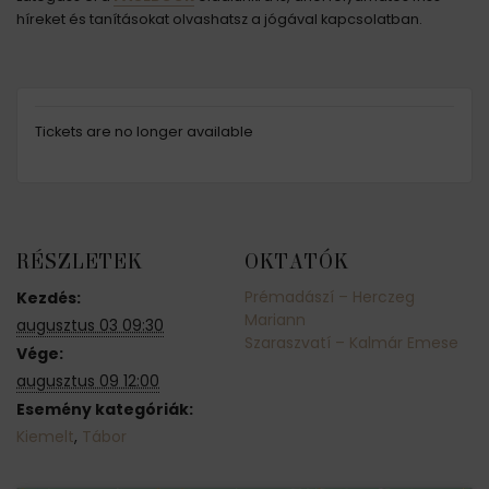
híreket és tanításokat olvashatsz a jógával kapcsolatban.
Tickets are no longer available
RÉSZLETEK
OKTATÓK
Prémadászí – Herczeg
Kezdés:
Mariann
augusztus 03 09:30
Szaraszvatí – Kalmár Emese
Vége:
augusztus 09 12:00
Esemény kategóriák:
Kiemelt
,
Tábor