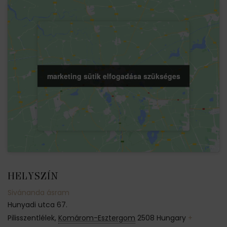
marketing sütik elfogadása szükséges
marketing sütik elfogadása szükséges
HELYSZÍN
Sivánanda ásram
Hunyadi utca 67.
Pilisszentlélek
,
Komárom-Esztergom
2508
Hungary
+