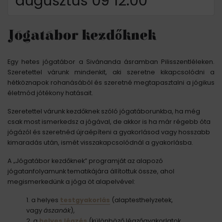
augusztus 09 12:00
Jógatábor kezdőknek
Egy hetes jógatábor a Sivánanda ásramban Pilisszentléleken.
Szeretettel várunk mindenkit, aki szeretne kikapcsolódni a
hétköznapok rohanásából és szeretné megtapasztalni a jógikus
életmód jótékony hatásait.
Szeretettel várunk kezdőknek szóló jógatáborunkba, ha még
csak most ismerkedsz a jógával, de akkor is ha már régebb óta
jógázól és szeretnéd újraépíteni a gyakorlásod vagy hosszabb
kimaradás után, ismét visszakapcsolódnál a gyakorlásba.
A „Jógatábor kezdőknek” programját az alapozó
jógatanfolyamunk tematikájára állítottuk össze, ahol
megismerkedünk a jóga öt alapelvével:
a helyes
testgyakorlás
(alaptesthelyzetek,
vagy
ászanák
),
a
helyes légzés
(különböző légzőgyakorlatok,