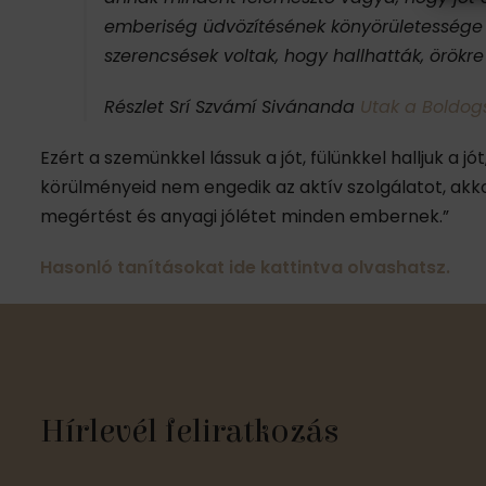
emberiség üdvözítésének könyörületessége jell
szerencsések voltak, hogy hallhatták, örökre 
Részlet Srí Szvámí Sivánanda
Utak a Boldo
Ezért a szemünkkel lássuk a jót, fülünkkel halljuk a 
körülményeid nem engedik az aktív szolgálatot, akk
megértést és anyagi jólétet minden embernek.”
Hasonló tanításokat ide kattintva olvashatsz.
Hírlevél feliratkozás