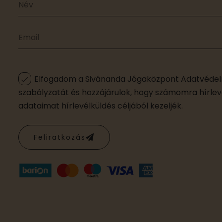
Elfogadom a Sivánanda Jógaközpont Adatvédelm
szabályzatát és hozzájárulok, hogy számomra hírleve
adataimat hírlevélküldés céljából kezeljék.
Feliratkozás