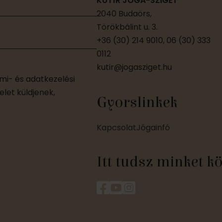
KUTÍR JÓGA-SZIGET
2040 Budaörs,
Törökbálint u. 3.
+36 (30) 214 9010, 06 (30) 333
0112
kutir@jogasziget.hu
i- és adatkezelési
let küldjenek,
Gyorslinkek
Kapcsolat
Jógainfó
Itt tudsz minket k