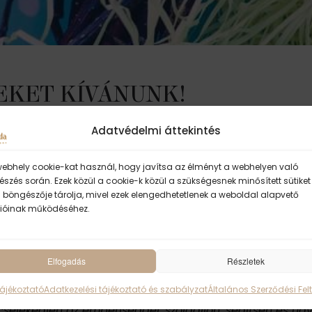
EKET KÍVÁNUNK!
Adatvédelmi áttekintés
a szeretet, béke, öröm, és jólét hatja át. Váljon teljesség
 között. Nem hivatkozhatott a diplomáira és egyetemi f
webhely cookie-kat használ, hogy javítsa az élményt a webhelyen való
szés során. Ezek közül a cookie-k közül a szükségesnek minősített sütiket
em rendelkezett jártassággal vagy tökéletes ismerette
 böngészője tárolja, mivel ezek elengedhetetlenek a weboldal alapvető
rédikációkat. Amikor megszólalt, röviden és tömören besz
ióinak működéséhez.
rendkívüli erő áradt, mely nem e világból való. Jézus sz
Elfogadás
Részletek
Tájékoztató
Adatkezelési tájékoztató és szabályzat
Általános Szerződési Felt
alan szeretet és a végtelen isteni könyörület mélyéről f
elekedjen az emberiséggel: szolgáljon, segítsen és üdvö