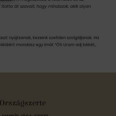
l itatta át szavait, hogy mindazok, akik olyan
aszt nyújtsanak, kezeink szelíden szolgáljanak. Ha
jólétéért mondasz egy imát “Óh Uram adj békét,
Országszerte