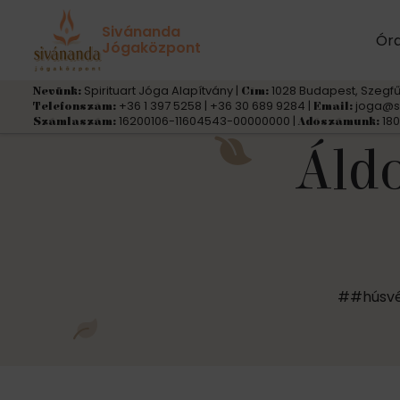
Sivánanda
Ór
Jógaközpont
Spirituart Jóga Alapítvány |
1028 Budapest, Szegfű
Nevünk:
Cím:
+36 1 397 5258 | +36 30 689 9284 |
joga@s
Telefonszám:
Email:
16200106-11604543-00000000 |
180
Számlaszám:
Adószámunk:
Áldo
##húsv