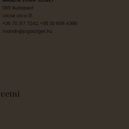
MANDÍR JÓGA-SZIGET
1185 Budapest
Lőcse utca 31.
+36 70 317 7242, +36 30 658 4396
mandir@jogasziget.hu
övetni