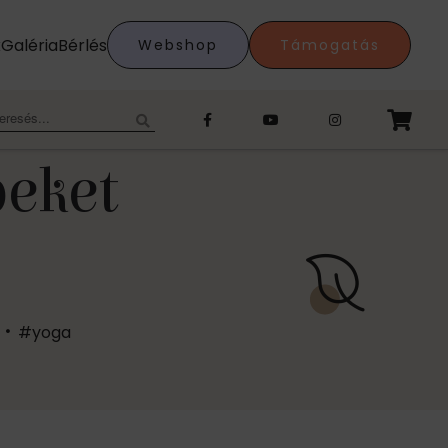
k
Galéria
Bérlés
Webshop
Támogatás
eresés:
peket
#yoga