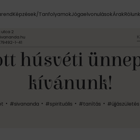
arend
Képzések/Tanfolyamok
Jógaelvonulások
Árak
Rólun
 utca 2
K
ivananda.hu
79492-1-41
tt húsvéti ünne
kívánunk!
ét
#sivananda
#spirituális
#tanítás
#újjászületés