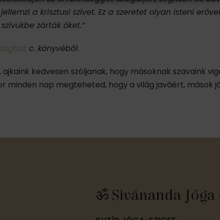
emzi a krisztusi szívet. Ez a szeretet olyan isteni erőve
szívükbe zárták őket.”
gsághoz
c. könyvéből.
jót, ajkaink kedvesen szóljanak, hogy másoknak szavaink vig
or minden nap megteheted, hogy a világ javáért, mások 
ॐ Sivánanda Jóga 