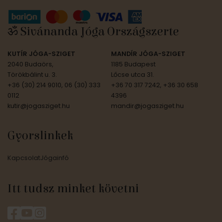
ॐ Sivánanda Jóga Országszerte
KUTÍR JÓGA-SZIGET
MANDÍR JÓGA-SZIGET
2040 Budaörs,
1185 Budapest
Törökbálint u. 3.
Lőcse utca 31.
+36 (30) 214 9010, 06 (30) 333
+36 70 317 7242, +36 30 658
0112
4396
kutir@jogasziget.hu
mandir@jogasziget.hu
Gyorslinkek
Kapcsolat
Jógainfó
Itt tudsz minket követni