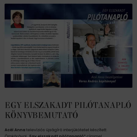
EGY ELSZAKADT PILÓTANAPLÓ
KÖNYVBEMUTATÓ
Acél Anna
televíziós újságíró interjúkötetet készített
Ómkárával
„Egy elszakadt pilótanapló”
címmel.