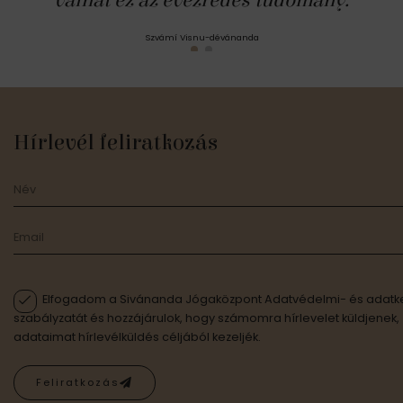
válhat ez az évezredes tudomány.
Szvámí Visnu-dévánanda
Hírlevél feliratkozás
Elfogadom a Sivánanda Jógaközpont Adatvédelmi- és adatke
szabályzatát és hozzájárulok, hogy számomra hírlevelet küldjenek,
adataimat hírlevélküldés céljából kezeljék.
Feliratkozás