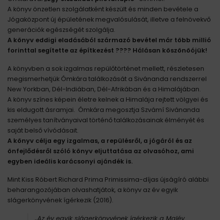
A könyv önzetlen szolgálatként készült és minden bevétele a
Jógaközpont új épületének megvalósulását, illetve a felnövekvő
generációk egészségét szolgálja.
A könyv eddigi eladásából származó bevétel már több millió
forinttal segítette az építkezést ???? Hálásan köszönöójük!
A könyvben a sok izgalmas repülőtörténet mellett, részletesen
megismerhetjük Ómkára találkozását a Sivánanda rendszerrel
New Yorkban, Dél-Indiában, Dél-Afrikában és a Himalájában.
A könyv színes képein életre kelnek a Himalája rejtett völgyei és
kis eldugott ásramjai. Ómkára megosztja Szvámí Sivánanda
személyes tanítványaival történő találkozásainak élményét és
saját belső vívódásait.
A könyv célja egy izgalmas, a repülésről, a jógáról és az
önfejlődésről szóló könyv eljuttatása az olvasóhoz, ami
egyben ideális karácsonyi ajándék is.
Mint Kiss Róbert Richard Prima Primissima-díjas újságíró alábbi
beharangozójában olvashatjátok, a könyv az év egyik
slágerkönyvének ígérkezik (2016).
„
Az év egyik slágerkönyvének ígérkezik a Malév