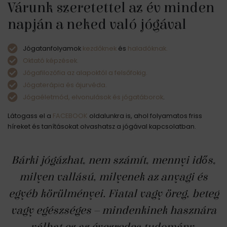
Várunk szeretettel az év minden
napján a neked való jógával
Jógatanfolyamok
kezdőknek
és
haladóknak.
Oktató képzések.
Jógafilozófia az alapoktól a felsőfokig.
Jógaterápia és ájurvéda.
Jógaéletmód, elvonulások és jógatáborok
.
Látogass el a
FACEBOOK
oldalunkra is, ahol folyamatos friss
híreket és tanításokat olvashatsz a jógával kapcsolatban.
Bárki jógázhat, nem számít, mennyi idős,
milyen vallású, milyenek az anyagi és
egyéb körülményei. Fiatal vagy öreg, beteg
vagy egészséges – mindenkinek hasznára