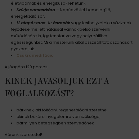
életvidámak és energikusak lehetünk.
Szúrja namaszkára
– Napüdvözlet bemelegítő,
energetizáló sor.
12 alapászana:
Az
ászanák
vagy testhelyzetek a vázizmok
fejlődése mellett hatással vannak belső szerveink
működésére is, így fenntartva vagy helyreállítva
egészségünket. Mi a mesterünk által összeállított ászanasort
gyakoroljuk.
Csakrameditáció
A jóagóra 120 perces.
KINEK JAVASOLJUK EZT A
FOGLALKOZÁST?
bárkinek, aki töltődni, regenerálódni szeretne,
akinek békére, nyugalomra van szüksége,
bármilyen betegségben szenvedőnek.
Várunk szeretettel!