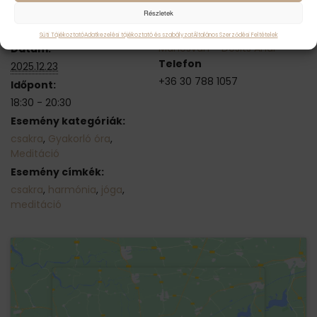
Részletek
RÉSZLETEK
OKTATÓ
Süti Tájékoztató
Adatkezelési tájékoztató és szabályzat
Általános Szerződési Feltételek
Mahésvarí – Desits Andi
Dátum:
Telefon
2025.12.23
+36 30 788 1057
Időpont:
18:30 - 20:30
Esemény kategóriák:
csakra
,
Gyakorló óra
,
Meditáció
Esemény címkék:
csakra
,
harmónia
,
jóga
,
meditáció