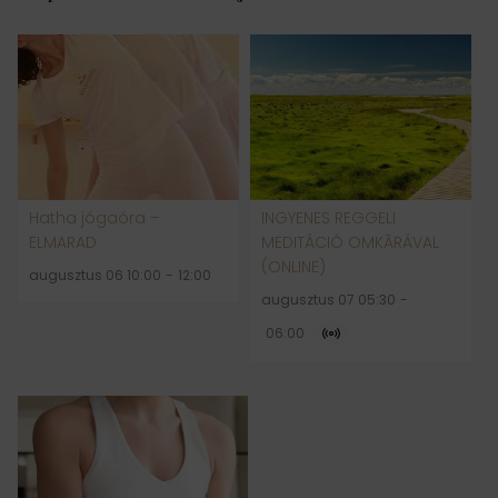
Hatha jógaóra –
INGYENES REGGELI
ELMARAD
MEDITÁCIÓ OMKĀRÁVAL
(ONLINE)
augusztus 06 10:00
-
12:00
augusztus 07 05:30
-
06:00