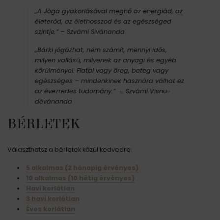
„A Jóga gyakorlásával megnő az energiád, az
életerőd, az élethosszod és az egészséged
szintje.”
– Szvámí Sivánanda
„Bárki jógázhat, nem számít, mennyi idős,
milyen vallású, milyenek az anyagi és egyéb
körülményei. Fiatal vagy öreg, beteg vagy
egészséges – mindenkinek hasznára válhat ez
az évezredes tudomány.” – Szvámí Visnu-
dévánanda
BÉRLETEK
Választhatsz a bérletek közül kedvedre:
5 alkalmas (2 hónapig érvényes)
10 alkalmas (10 hétig érvényes)
Havi korlátlan
3 havi korlátlan
Éves korlátlan