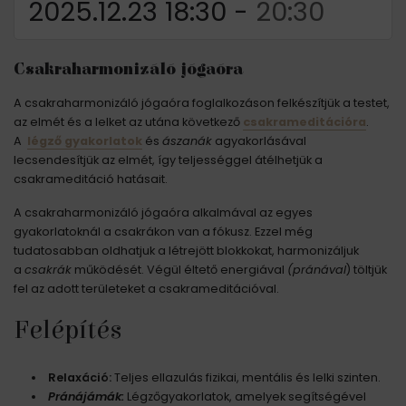
2025.12.23 18:30
-
20:30
Csakraharmonizáló jógaóra
A csakraharmonizáló jógaóra foglalkozáson felkészítjük a testet,
az elmét és a lelket az utána következő
csakrameditációra
.
A
légző gyakorlatok
és
ászanák
agyakorlásával
lecsendesítjük az elmét, így teljességgel átélhetjük a
csakrameditáció hatásait.
A csakraharmonizáló jógaóra alkalmával az egyes
gyakorlatoknál a csakrákon van a fókusz. Ezzel még
tudatosabban oldhatjuk a létrejött blokkokat, harmonizáljuk
a
csakrák
működését. Végül éltető energiával
(pránával
) töltjük
fel az adott területeket a csakrameditációval.
Felépítés
Relaxáció:
Teljes ellazulás fizikai, mentális és lelki szinten.
Pránájámák:
Légzőgyakorlatok, amelyek segítségével