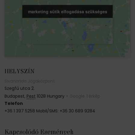
marketing sütik elfogadása szükséges
marketing sütik elfogadása szükséges
HELYSZÍN
Sivananda Jógaközpont
Szegfű utca 2.
Budapest
,
Pest
1028
Hungary
+ Google Térkép
Telefon
+36 1 397 5258 Mobil/SMS: +36 30 689 9284
Kapcsolódó Események