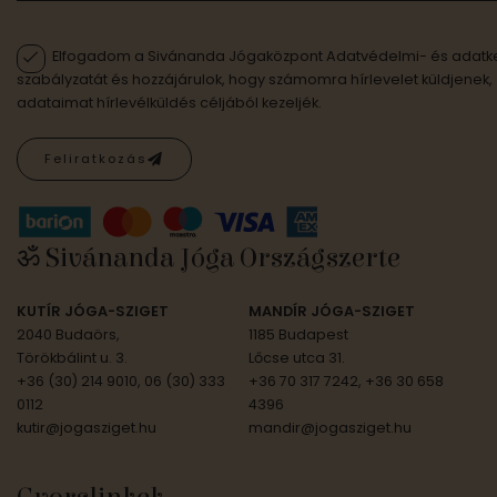
Elfogadom a Sivánanda Jógaközpont Adatvédelmi- és adatke
szabályzatát és hozzájárulok, hogy számomra hírlevelet küldjenek,
adataimat hírlevélküldés céljából kezeljék.
Feliratkozás
ॐ Sivánanda Jóga Országszerte
KUTÍR JÓGA-SZIGET
MANDÍR JÓGA-SZIGET
2040 Budaörs,
1185 Budapest
Törökbálint u. 3.
Lőcse utca 31.
+36 (30) 214 9010, 06 (30) 333
+36 70 317 7242, +36 30 658
0112
4396
kutir@jogasziget.hu
mandir@jogasziget.hu