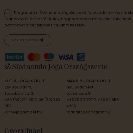
Elfogadom a Sivánanda Jógaközpont Adatvédelmi- és adatke
szabályzatát és hozzájárulok, hogy számomra hírlevelet küldjenek,
adataimat hírlevélküldés céljából kezeljék.
Feliratkozás
ॐ Sivánanda Jóga Országszerte
KUTÍR JÓGA-SZIGET
MANDÍR JÓGA-SZIGET
2040 Budaörs,
1185 Budapest
Törökbálint u. 3.
Lőcse utca 31.
+36 (30) 214 9010, 06 (30) 333
+36 70 317 7242, +36 30 658
0112
4396
kutir@jogasziget.hu
mandir@jogasziget.hu
Gyorslinkek