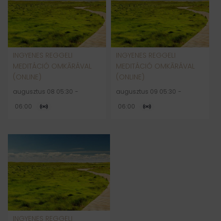
INGYENES REGGELI
INGYENES REGGELI
MEDITÁCIÓ OMKĀRÁVAL
MEDITÁCIÓ OMKĀRÁVAL
(ONLINE)
(ONLINE)
augusztus 08 05:30
-
augusztus 09 05:30
-
06:00
06:00
INGYENES REGGELI