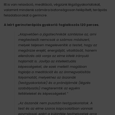
Itt is van relaxáció, meditáció, végzünk légzőgyakorlatokat,
valamint mindenki számára biztonságosan felépített, terápiás
feladatsorokat a gerincre.
A leírt gerincterápiás gyakorló foglalkozás 120 perces.
„Alapvetően a jógatechnikák szintézise az, ami
megtestesíti nemcsak a számos módszert,
melyek teljesen megelevenítik a testet, hogy az
megőrizze erejét, energiáját, vitalitását, hanem
ellenőrzés alá vonja az elme kifelé irányuló
hajlamát is. Javítja az intellektuális
képességeket, de ezek mellett magában
foglalja a meditációt és az önmegvalósítás
folyamatát, melyekhez az ászanák
(testgyakorlatok) és a pránájámák (légzés
szabályozás) megteremtik az egyéni
feltételeket és képességeket.”
„Az ászanák nem pusztán testgyakorlatok. A
test és az elme szoros kapcsolatban vannak
egymással, ezért a különféle testhelyzetek arra