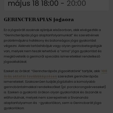
május 18 18:00
-
20:00
GERINCTERÁPIÁS jógaóra
Ez a jógaórát azoknak ajánljuk elsősorban, akik elvégezték a
“Gerincterápiás jóga alaptanfolyamunkat” és szeretnének
problémájukra hatékony és biztonságos jóga gyakorlást
végezni. Akiknek tartáshibájuk vagy olyan gerincbetegségük
van, melyek nem teszik lehetővé a “sima” jóga gyakorlást és
megkövetelik a gerincről speciális ismeretekkel rendelkező
jógaoktatókat.
Ezeket az órákat “Gerincterápiás jógaoktatóink” tartják, akik
100
órás oktatói továbbképzésen
szereztek gerincterápiás
ismereteket. Szakszerűen tudják jógáztatni a komolyabb
gerincbántalmakkal rendelkezőket (pl. porckorongsérveseket)
is. Ezeken a gyakorló órákon olyan gyakorlatok és ászanák is
előfordulnak, melyek nem szerepelnek a Sivananda
alaptanfolyamon és -gyakorlókon, sem a Gerincbarát jóga
gyakorlókon.