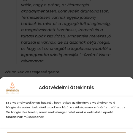
valók, hogy a prána, az életenergia
akadálymentesen, könnyedén áramolhasson.
Természetesen vannak egyéb jótékony
hatások is, mint pl. a ragyogó fizikai egészség,
a megnövekedett izomhossz, izomerő és a
tartási hibák kijavítása. Mindenféle mellékes jó
hatásai is vannak, de az ászanák célja mégis,
az hogy ezt az energiát a legalacsonyabbtól a
legmagasabb szintig emeljék.” -Szvámí Visnu-
dévánanda
Váljon kedves teljességedre!
AUM Namah Sivája
Adatvédelmi áttekintés
Ez a webhely cookie-kat használ, hogy javítsa az élményt a webhelyen való
böngészés során. Ezek közül a cookie-k közül a szükségesnek minősített sütiket az
Tickets are no longer available
Ön böngészője tárolja, mivel ezek elengedhetetlenek a weboldal alapvető
funkcióinak működéséhez.