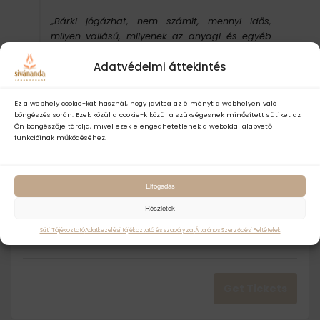
„Bárki jógázhat, nem számít, mennyi idős,
milyen vallású, milyenek az anyagi és egyéb
körülményei. Fiatal vagy öreg, beteg vagy
Adatvédelmi áttekintés
egészséges – mindenkinek hasznára válhat ez
az évezredes tudomány.” – Szvámí Visnu-
dévánanda
Ez a webhely cookie-kat használ, hogy javítsa az élményt a webhelyen való
böngészés során. Ezek közül a cookie-k közül a szükségesnek minősített sütiket az
Látogass el a
FACEBOOK
oldalunkra is, ahol folyamatos friss
Ön böngészője tárolja, mivel ezek elengedhetetlenek a weboldal alapvető
híreket és tanításokat olvashatsz a jógával kapcsolatban.
funkcióinak működéséhez.
Elfogadás
Részletek
Pránájáma gyakorló - online
Decrea
Inc
-
+
3.000
Ft
Q
Süti Tájékoztató
Adatkezelési tájékoztató és szabályzat
Általános Szerződési Feltételek
ticket
tick
Unlimited
u
quantit
qua
a
n
Get Tickets
for
for
t
Pránáj
Prá