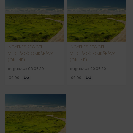
INGYENES REGGELI
INGYENES REGGELI
MEDITÁCIÓ OMKĀRÁVAL
MEDITÁCIÓ OMKĀRÁVAL
(ONLINE)
(ONLINE)
augusztus 08 05:30
-
augusztus 09 05:30
-
06:00
06:00