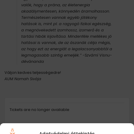
valók, hogy a prána, az életenergia
akadálymentesen, könnyedén áramolhasson.
Természetesen vannak egyéb jótékony
hatások is, mint pl. a ragyogó fizikai egészség,
a megnövekedett izomhossz, izomerő és a
tartási hibák kijavítása. Mindenféle mellékes jó
hatásai is vannak, de az ászanák célja mégis,
az hogy ezt az energiát a legalacsonyabbtól a
legmagasabb szintig emeljék.” -Szvámí Visnu-
dévánanda
Váljon kedves teljességedre!
AUM Namah Sivája
Tickets are no longer available
Adatvédelmi áttekintés