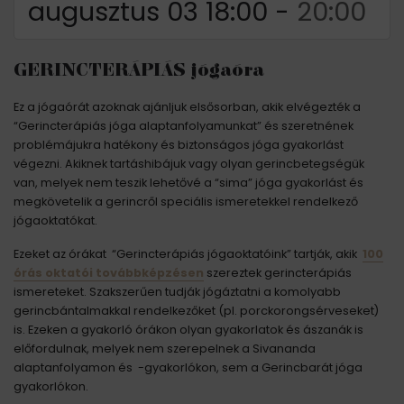
augusztus 03 18:00
-
20:00
GERINCTERÁPIÁS jógaóra
Ez a jógaórát azoknak ajánljuk elsősorban, akik elvégezték a
“Gerincterápiás jóga alaptanfolyamunkat” és szeretnének
problémájukra hatékony és biztonságos jóga gyakorlást
végezni. Akiknek tartáshibájuk vagy olyan gerincbetegségük
van, melyek nem teszik lehetővé a “sima” jóga gyakorlást és
megkövetelik a gerincről speciális ismeretekkel rendelkező
jógaoktatókat.
Ezeket az órákat “Gerincterápiás jógaoktatóink” tartják, akik
100
órás oktatói továbbképzésen
szereztek gerincterápiás
ismereteket. Szakszerűen tudják jógáztatni a komolyabb
gerincbántalmakkal rendelkezőket (pl. porckorongsérveseket)
is. Ezeken a gyakorló órákon olyan gyakorlatok és ászanák is
előfordulnak, melyek nem szerepelnek a Sivananda
alaptanfolyamon és -gyakorlókon, sem a Gerincbarát jóga
gyakorlókon.