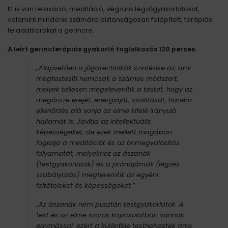
Itt is van relaxáció, meditáció, végzünk légzőgyakorlatokat,
valamint mindenki számára biztonságosan felépített, terápiás
feladatsorokat a gerincre.
A leírt gerincterápiás gyakorló foglalkozás 120 perces.
„Alapvetően a jógatechnikák szintézise az, ami
megtestesíti nemcsak a számos módszert,
melyek teljesen megelevenítik a testet, hogy az
megőrizze erejét, energiáját, vitalitását, hanem
ellenőrzés alá vonja az elme kifelé irányuló
hajlamát is. Javítja az intellektuális
képességeket, de ezek mellett magában
foglalja a meditációt és az önmegvalósítás
folyamatát, melyekhez az ászanák
(testgyakorlatok) és a pránájámák (légzés
szabályozás) megteremtik az egyéni
feltételeket és képességeket.”
„Az ászanák nem pusztán testgyakorlatok. A
test és az elme szoros kapcsolatban vannak
egymással, ezért a különféle testhelyzetek arra