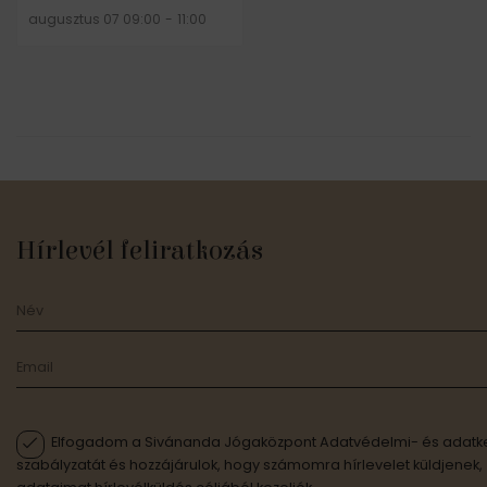
augusztus 07 09:00
-
11:00
Hírlevél feliratkozás
Elfogadom a Sivánanda Jógaközpont Adatvédelmi- és adatke
szabályzatát és hozzájárulok, hogy számomra hírlevelet küldjenek,