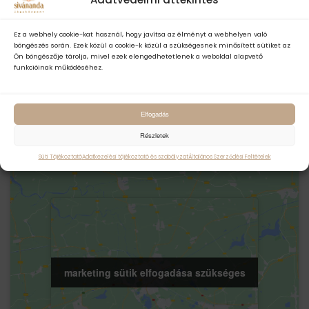
RÉSZLETEK
OKTATÓ
Ez a webhely cookie-kat használ, hogy javítsa az élményt a webhelyen való
böngészés során. Ezek közül a cookie-k közül a szükségesnek minősített sütiket az
Szöllőssy Anna
Dátum:
Ön böngészője tárolja, mivel ezek elengedhetetlenek a weboldal alapvető
augusztus 03
funkcióinak működéséhez.
Időpont:
18:00 - 20:00
Elfogadás
Esemény kategóriák:
Gerincterápiás
,
Gyakorló óra
Részletek
Süti Tájékoztató
Adatkezelési tájékoztató és szabályzat
Általános Szerződési Feltételek
marketing sütik elfogadása szükséges
marketing sütik elfogadása szükséges