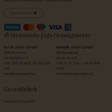
adataimat hírlevélküldés céljából kezeljék.
Feliratkozás
ॐ Sivánanda Jóga Országszerte
KUTÍR JÓGA-SZIGET
MANDÍR JÓGA-SZIGET
2040 Budaörs,
1185 Budapest
Törökbálint u. 3.
Lőcse utca 31.
+36 (30) 214 9010, 06 (30) 333
+36 70 317 7242, +36 30 658
0112
4396
kutir@jogasziget.hu
mandir@jogasziget.hu
Gyorslinkek
Kapcsolat
Jógainfó