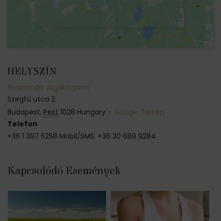
HELYSZÍN
Sivananda Jógaközpont
Szegfű utca 2.
Budapest
,
Pest
1028
Hungary
+ Google Térkép
Telefon
+36 1 397 5258 Mobil/SMS: +36 30 689 9284
Kapcsolódó Események