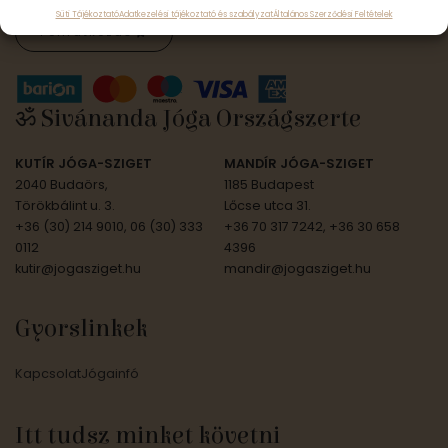
Süti Tájékoztató
Adatkezelési tájékoztató és szabályzat
Általános Szerződési Feltételek
Feliratkozás
ॐ Sivánanda Jóga Országszerte
KUTÍR JÓGA-SZIGET
MANDÍR JÓGA-SZIGET
2040 Budaörs,
1185 Budapest
Törökbálint u. 3.
Lőcse utca 31.
+36 (30) 214 9010, 06 (30) 333
+36 70 317 7242, +36 30 658
0112
4396
kutir@jogasziget.hu
mandir@jogasziget.hu
Gyorslinkek
Kapcsolat
Jógainfó
Itt tudsz minket követni