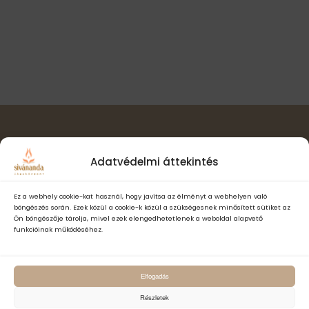
v
s
t
i
á
n
g
s
á
é
a
c
.
z
i
ó
e
t
e
Hírlevél feliratkozás
Adatvédelmi áttekintés
k
Ez a webhely cookie-kat használ, hogy javítsa az élményt a webhelyen való
böngészés során. Ezek közül a cookie-k közül a szükségesnek minősített sütiket az
Ön böngészője tárolja, mivel ezek elengedhetetlenek a weboldal alapvető
funkcióinak működéséhez.
Elfogadom a Sivánanda Jógaközpont Adatvédelmi- és adatke
Elfogadás
szabályzatát és hozzájárulok, hogy számomra hírlevelet küldjenek,
adataimat hírlevélküldés céljából kezeljék.
Részletek