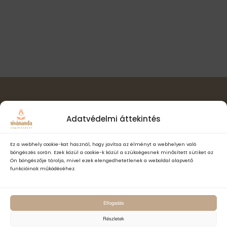
l
t
i
a
n
s
ó
a
z
v
s
t
i
á
n
g
s
á
é
a
c
.
z
i
ó
Hírlevél feliratkozás
e
Adatvédelmi áttekintés
t
e
Ez a webhely cookie-kat használ, hogy javítsa az élményt a webhelyen való
böngészés során. Ezek közül a cookie-k közül a szükségesnek minősített sütiket az
k
Ön böngészője tárolja, mivel ezek elengedhetetlenek a weboldal alapvető
funkcióinak működéséhez.
Elfogadom a Sivánanda Jógaközpont Adatvédelmi- és adatke
Elfogadás
szabályzatát és hozzájárulok, hogy számomra hírlevelet küldjenek,
adataimat hírlevélküldés céljából kezeljék.
Részletek