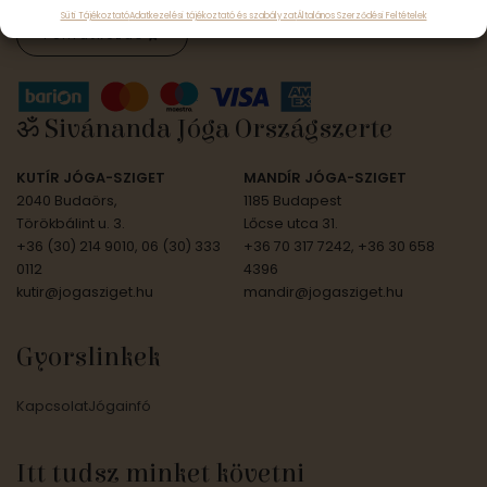
Süti Tájékoztató
Adatkezelési tájékoztató és szabályzat
Általános Szerződési Feltételek
Feliratkozás
ॐ Sivánanda Jóga Országszerte
KUTÍR JÓGA-SZIGET
MANDÍR JÓGA-SZIGET
2040 Budaörs,
1185 Budapest
Törökbálint u. 3.
Lőcse utca 31.
+36 (30) 214 9010, 06 (30) 333
+36 70 317 7242, +36 30 658
0112
4396
kutir@jogasziget.hu
mandir@jogasziget.hu
Gyorslinkek
Kapcsolat
Jógainfó
Itt tudsz minket követni