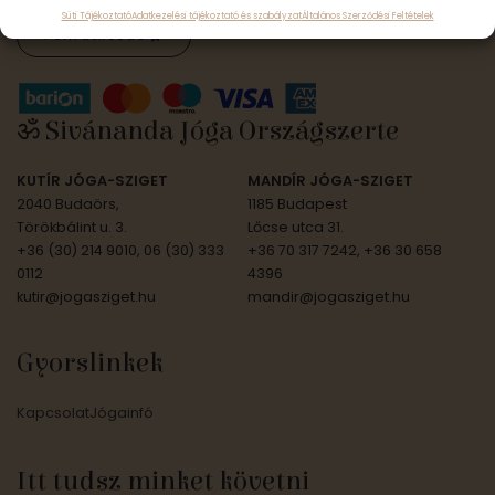
Süti Tájékoztató
Adatkezelési tájékoztató és szabályzat
Általános Szerződési Feltételek
Feliratkozás
ॐ Sivánanda Jóga Országszerte
KUTÍR JÓGA-SZIGET
MANDÍR JÓGA-SZIGET
2040 Budaörs,
1185 Budapest
Törökbálint u. 3.
Lőcse utca 31.
+36 (30) 214 9010, 06 (30) 333
+36 70 317 7242, +36 30 658
0112
4396
kutir@jogasziget.hu
mandir@jogasziget.hu
Gyorslinkek
Kapcsolat
Jógainfó
Itt tudsz minket követni