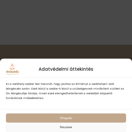
l
t
i
a
n
s
ó
a
z
v
s
t
i
á
n
g
s
á
é
a
c
.
z
i
ó
Hírlevél feliratkozás
e
Adatvédelmi áttekintés
t
e
Ez a webhely cookie-kat használ, hogy javítsa az élményt a webhelyen való
böngészés során. Ezek közül a cookie-k közül a szükségesnek minősített sütiket az
k
Ön böngészője tárolja, mivel ezek elengedhetetlenek a weboldal alapvető
funkcióinak működéséhez.
Elfogadom a Sivánanda Jógaközpont Adatvédelmi- és adatke
Elfogadás
szabályzatát és hozzájárulok, hogy számomra hírlevelet küldjenek,
adataimat hírlevélküldés céljából kezeljék.
Részletek