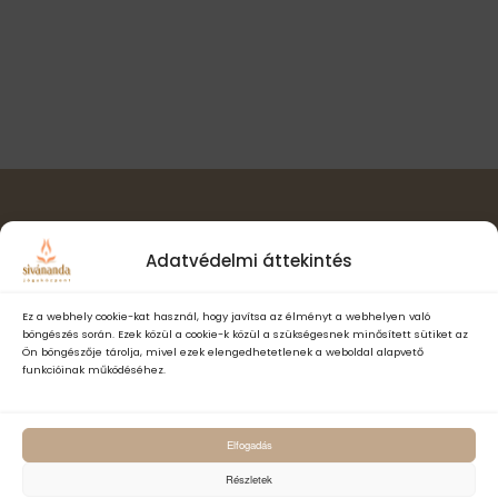
l
t
i
a
n
s
ó
a
z
v
s
t
i
á
n
g
s
á
é
a
c
.
z
i
ó
Hírlevél feliratkozás
e
Adatvédelmi áttekintés
t
e
Ez a webhely cookie-kat használ, hogy javítsa az élményt a webhelyen való
böngészés során. Ezek közül a cookie-k közül a szükségesnek minősített sütiket az
k
Ön böngészője tárolja, mivel ezek elengedhetetlenek a weboldal alapvető
funkcióinak működéséhez.
Elfogadom a Sivánanda Jógaközpont Adatvédelmi- és adatke
Elfogadás
szabályzatát és hozzájárulok, hogy számomra hírlevelet küldjenek,
adataimat hírlevélküldés céljából kezeljék.
Részletek