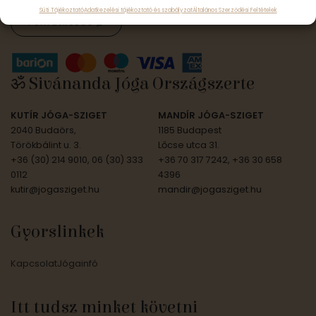
Süti Tájékoztató
Adatkezelési tájékoztató és szabályzat
Általános Szerződési Feltételek
Feliratkozás
ॐ Sivánanda Jóga Országszerte
KUTÍR JÓGA-SZIGET
MANDÍR JÓGA-SZIGET
2040 Budaörs,
1185 Budapest
Törökbálint u. 3.
Lőcse utca 31.
+36 (30) 214 9010, 06 (30) 333
+36 70 317 7242, +36 30 658
0112
4396
kutir@jogasziget.hu
mandir@jogasziget.hu
Gyorslinkek
Kapcsolat
Jógainfó
Itt tudsz minket követni