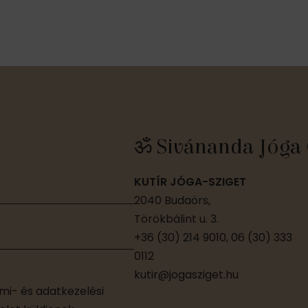
y
y
y
,
,
ॐ Sivánanda Jóga 
KUTÍR JÓGA-SZIGET
2040 Budaörs,
Törökbálint u. 3.
+36 (30) 214 9010, 06 (30) 333
0112
kutir@jogasziget.hu
i- és adatkezelési