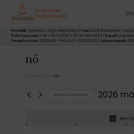
Sivánanda
Ór
Jógaközpont
Spirituart Jóga Alapítvány |
1028 Budapest, Szegfű
Nevünk:
Cím:
+36 1 397 5258 | +36 30 689 9284 |
joga@s
Telefonszám:
Email:
16200106-11604543-00000000 |
180
Számlaszám:
Adószámunk:
nő
Események
nő
Események
2026 má
Ebben a hónapban
D
á
Nem ta
t
E
H
HÉTFŐ
K
KEDD
S
SZ
u