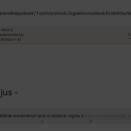
arend
Képzések/Tanfolyamok
Jógaelvonulások
Árak
Rólun
 utca 2
K
ivananda.hu
79492-1-41
jus
láltak eredményt erre a nézetre. Ugrás a
következő közelgő 
N
ERDA
C
CSÜTÖRTÖK
P
PÉNTEK
o