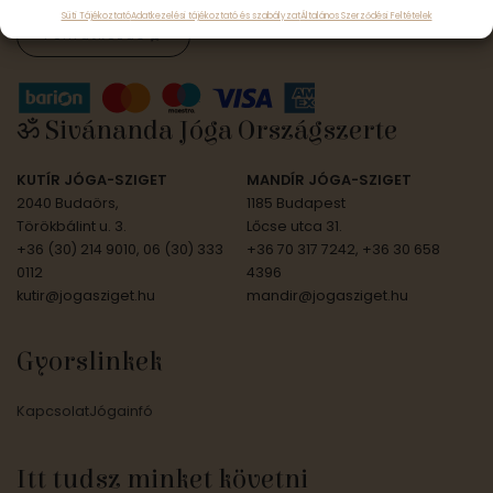
Süti Tájékoztató
Adatkezelési tájékoztató és szabályzat
Általános Szerződési Feltételek
Feliratkozás
ॐ Sivánanda Jóga Országszerte
KUTÍR JÓGA-SZIGET
MANDÍR JÓGA-SZIGET
2040 Budaörs,
1185 Budapest
Törökbálint u. 3.
Lőcse utca 31.
+36 (30) 214 9010, 06 (30) 333
+36 70 317 7242, +36 30 658
0112
4396
kutir@jogasziget.hu
mandir@jogasziget.hu
Gyorslinkek
Kapcsolat
Jógainfó
Itt tudsz minket követni