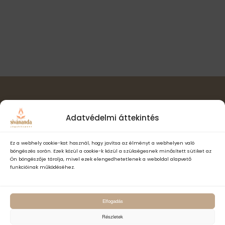
l
t
i
a
n
s
ó
a
z
v
s
t
i
á
n
g
s
á
é
a
c
.
z
i
ó
Hírlevél feliratkozás
e
Adatvédelmi áttekintés
t
e
Ez a webhely cookie-kat használ, hogy javítsa az élményt a webhelyen való
böngészés során. Ezek közül a cookie-k közül a szükségesnek minősített sütiket az
k
Ön böngészője tárolja, mivel ezek elengedhetetlenek a weboldal alapvető
funkcióinak működéséhez.
Elfogadom a Sivánanda Jógaközpont Adatvédelmi- és adatke
Elfogadás
szabályzatát és hozzájárulok, hogy számomra hírlevelet küldjenek,
adataimat hírlevélküldés céljából kezeljék.
Részletek