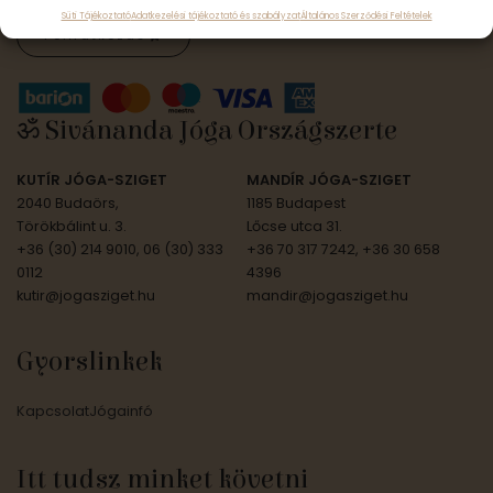
Süti Tájékoztató
Adatkezelési tájékoztató és szabályzat
Általános Szerződési Feltételek
Feliratkozás
ॐ Sivánanda Jóga Országszerte
KUTÍR JÓGA-SZIGET
MANDÍR JÓGA-SZIGET
2040 Budaörs,
1185 Budapest
Törökbálint u. 3.
Lőcse utca 31.
+36 (30) 214 9010, 06 (30) 333
+36 70 317 7242, +36 30 658
0112
4396
kutir@jogasziget.hu
mandir@jogasziget.hu
Gyorslinkek
Kapcsolat
Jógainfó
Itt tudsz minket követni