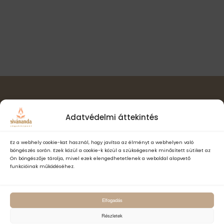
l
t
i
a
n
s
ó
a
z
v
s
t
i
á
n
g
s
á
é
a
c
.
z
i
ó
Hírlevél feliratkozás
e
Adatvédelmi áttekintés
t
e
Ez a webhely cookie-kat használ, hogy javítsa az élményt a webhelyen való
böngészés során. Ezek közül a cookie-k közül a szükségesnek minősített sütiket az
k
Ön böngészője tárolja, mivel ezek elengedhetetlenek a weboldal alapvető
funkcióinak működéséhez.
Elfogadom a Sivánanda Jógaközpont Adatvédelmi- és adatke
Elfogadás
szabályzatát és hozzájárulok, hogy számomra hírlevelet küldjenek,
adataimat hírlevélküldés céljából kezeljék.
Részletek