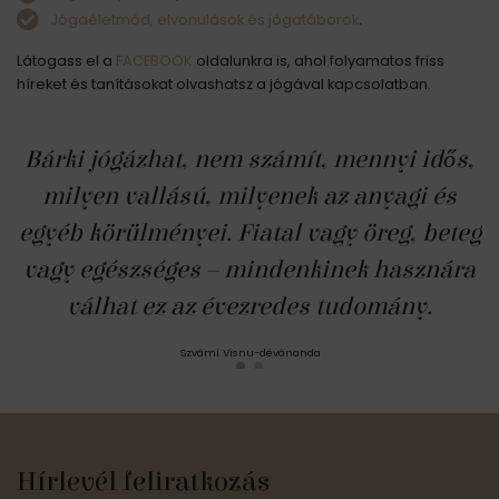
Jógaéletmód, elvonulások és jógatáborok
.
Látogass el a
FACEBOOK
oldalunkra is, ahol folyamatos friss
híreket és tanításokat olvashatsz a jógával kapcsolatban.
Bárki jógázhat, nem számít, mennyi idős,
milyen vallású, milyenek az anyagi és
egyéb körülményei. Fiatal vagy öreg, beteg
vagy egészséges – mindenkinek hasznára
válhat ez az évezredes tudomány.
Szvámí Visnu-dévánanda
Hírlevél feliratkozás