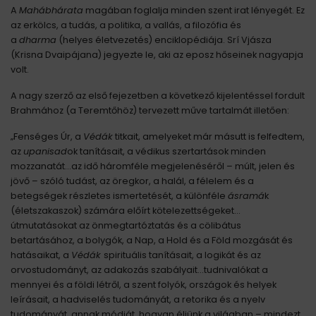
A
Mahábhárata
magában foglalja minden szent irat lényegét. Ez
az erkölcs, a tudás, a politika, a vallás, a filozófia és
a
dharma
(helyes életvezetés) enciklopédiája. Srí Vjásza
(Krisna Dvaipájana) jegyezte le, aki az eposz hőseinek nagyapja
volt.
A nagy szerző az első fejezetben a következő kijelentéssel fordult
Brahmához (a Teremtőhöz) tervezett műve tartalmát illetően:
„Fenséges Úr, a
Védák
titkait, amelyeket már másutt is felfedtem,
az
upanisad
ok tanításait, a védikus szertartások minden
mozzanatát…az idő háromféle megjelenéséről – múlt, jelen és
jövő – szóló tudást, az öregkor, a halál, a félelem és a
betegségek részletes ismertetését, a különféle
ásramá
k
(életszakaszok) számára előírt kötelezettségeket…
útmutatásokat az önmegtartóztatás és a cölibátus
betartásához, a bolygók, a Nap, a Hold és a Föld mozgását és
hatásaikat, a
Védák
spirituális tanításait, a logikát és az
orvostudományt, az adakozás szabályait…tudnivalókat a
mennyei és a földi létről, a szent folyók, országok és helyek
leírásait, a hadviselés tudományát, a retorika és a nyelv
tudományát, annak módját, hogyan éljünk a világban – mindezt