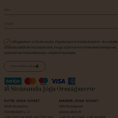
Elfogadom a Sivánanda Jógaközpont Adatvédelmi- és adatke
szabályzatát és hozzájárulok, hogy számomra hírlevelet küldjenek,
adataimat hírlevélküldés céljából kezeljék.
Feliratkozás
ॐ Sivánanda Jóga Országszerte
KUTÍR JÓGA-SZIGET
MANDÍR JÓGA-SZIGET
2040 Budaörs,
1185 Budapest
Törökbálint u. 3.
Lőcse utca 31.
+36 (30) 214 9010, 06 (30) 333
+36 70 317 7242, +36 30 658