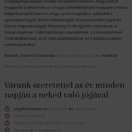
szolgáljanak életed minden területén! Kívánom, hogy tartsd
magadat a
dharmá
hoz, s hogy a
Mahábhárata
nagyszerű hősei
lelkesítsenek! Kívánom, hogy szívd magadba Judhisthira
igazságosságát, Bhísma tisztaságát, Ardzsuna bátorságát és
Karna nagylelkűségét! Dicsőség Srí Bhagaván Vjászának, a
hősök atyjának, a
Mahábhárata
szerzőjének, a
csirandzsíví
nek
(halhatatlannak), az Úr Hari
avatárá
jának! Az ő áldása szálljon
mindnyájatokra!
Részlet: Szvámí Sivánanda:
Utak a boldogságoz
c. művéből
Hasonló tanításokat ide kattintva olvashatsz.
Várunk szeretettel az év minden
napján a neked való jógával
Jógatanfolyamok
kezdőknek
és
haladóknak.
Oktató képzések.
Jógafilozófia az alapoktól a felsőfokig.
Jógaterápia és ájurvéda.