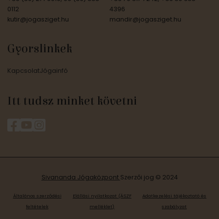
0112
4396
kutir@jogasziget.hu
mandir@jogasziget.hu
Gyorslinkek
Kapcsolat
Jógainfó
Itt tudsz minket követni
Sivananda Jógaközpont
Szerzői jog © 2024
Általános szerződési
Elállási nyilatkozat (ÁSZF
Adatkezelési tájékoztató és
feltételek
melléklet)
szabályzat