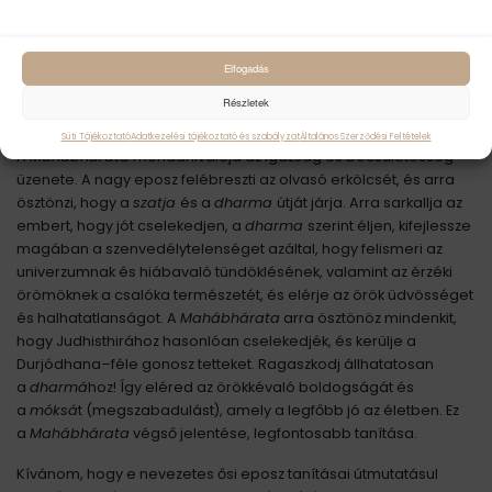
aludni térsz, és amikor reggelente felébredsz! Minden a tiéd
lesz, s dicsőség, hírnév, bőség, hosszú élet, örök üdvösség,
örökkön tartó béke és halhatatlanság lesz osztályrészed.”
Elfogadás
Tanítások
Részletek
Süti Tájékoztató
Adatkezelési tájékoztató és szabályzat
Általános Szerződési Feltételek
A
Mahábhárata
mondanivalója az igazság és becsületesség
üzenete. A nagy eposz felébreszti az olvasó erkölcsét, és arra
ösztönzi, hogy a
szatja
és a
dharma
útját járja. Arra sarkallja az
embert, hogy jót cselekedjen, a
dharma
szerint éljen, kifejlessze
magában a szenvedélytelenséget azáltal, hogy felismeri az
univerzumnak és hiábavaló tündöklésének, valamint az érzéki
örömöknek a csalóka természetét, és elérje az örök üdvösséget
és halhatatlanságot. A
Mahábhárata
arra ösztönöz mindenkit,
hogy Judhisthirához hasonlóan cselekedjék, és kerülje a
Durjódhana
–
féle gonosz tetteket. Ragaszkodj állhatatosan
a
dharmá
hoz! Így eléred az örökkévaló boldogságát és
a
móksá
t (megszabadulást), amely a legfőbb jó az életben. Ez
a
Mahábhárata
végső jelentése, legfontosabb tanítása.
Kívánom, hogy e nevezetes ősi eposz tanításai útmutatásul