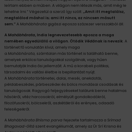
leírtam ebben a műben. A világon nem létezik más, amit még le
lehetne írni.” Végezetül a szerző így szólt:
„Amit itt megtalálsz,
megtalálod máshol is; ami itt nincs, az nincsen másutt
sem.”
A
Mahábhárata
gigászi eposza százezer versszakból áll.
A
Mahábhárata
, India legnevezetesebb eposza a maga
nemében egyedülálló a világon. Ötödik
Védá
nak is nevezik
. A
történet fő vonulatán kívül, amely maga
a
Mahábhárata,
számtalan más történet is található benne,
amelyek erkölcsi tanulságokkal szolgálnak, vagy hűen
bemutatják India ősi jellemzőit. A mű a korabeli politikai,
társadalmi és vallási életbe is bepillantást nyújt.
A
Mahábhárata
történetei, dalai, meséi, anekdotái,
példabeszédei, párbeszédei és bölcs mondásai csodásak és
tanulságosak. Ragyogó feljegyzéseket találunk benne hatalmas
hősökről, vitéz harcosokról, elmélyült gondolkodókról,
filozófusokról, bölcsekről, aszkétákról és erényes, odaadó
feleségeikről.
A
Mahábhárata
Bhísma parva
fejezete tartalmazza a
Srímad
Bhagavad-Gítá
szent evangéliumát, amely az Úr Srí Krisna és