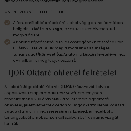
alapok személyes részvétellel kerül megrendezésre.
ONLINE RÉSZVÉTELI FELTÉTELEK
A fent említett képzések óráit lehet végig online formában
hallgatni,
kivétel a vizsga
, az csakis személyesen tud
megvalósulni.
Az online képzéseknél a teljes összegének befizetése után,
UTÁNVÉTTEL küldjük meg a modulhoz szükséges
tananyagot/könyvet
(az Anatómia képzés kivételével, ezt
e-mailben is meg tudjuk osztani).
HJOK Oktató oklevél feltételei
A Haladó Jógaoktató Képzés (HJOK) résztvevői illetve a
Jógafilozófia alapjai modul résztvevői, amennyiben
rendelkeznek a 200 órás MJSZ által elismert jógaoktatói
oklevéllel, jelentkezhetnek
Védánta Jógaoktató
illetve
Rádzsa
Jógaoktató
cím megszerzésére is. Ez esetben, ezekből a
tantárgyakból emelt szinten kell szóban és írásban is vizsgát
tenniük.