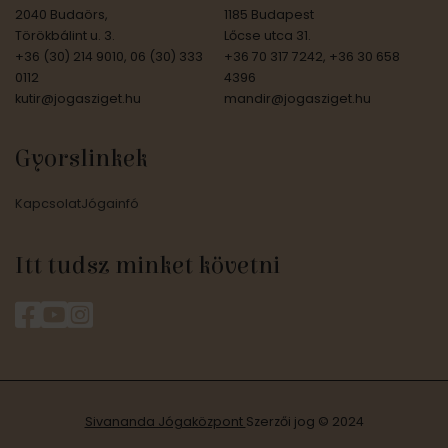
2040 Budaörs,
1185 Budapest
Törökbálint u. 3.
Lőcse utca 31.
+36 (30) 214 9010, 06 (30) 333
+36 70 317 7242, +36 30 658
0112
4396
kutir@jogasziget.hu
mandir@jogasziget.hu
Gyorslinkek
Kapcsolat
Jógainfó
Itt tudsz minket követni
Sivananda Jógaközpont
Szerzői jog © 2024