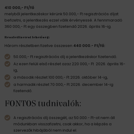
410 000,- Ft/fő
melyből jelentkezéskor kérünk 50.000,- Ft regisztrációs díjat
befizetni, a jelentkezés ezzel válik érvényessé. A fennmaradó
360 000,- Ft egy összegben fizetendő 2026. április 16-ig.
Részletfizetési lehetőség:
Három részletben fizetve összesen
440 000.- Ft/fő:
50.000,- Ft regisztrációs díj a jelentkezéskor fizetendő.
Az ezen felüli első részlet azaz 220 000,- Ft 2026. április 16-
ig,
a második részlet 100 000,- Ft 2026. október 14-ig,
a harmadik részlet 70 000,- Ft 2026. december 14-ig
fizetendő.
FONTOS tudnivalók:
A regisztrációs díj összegét, az 50.000.- Ft-ot nem áll
módunkban visszafizetni, csak akkor, ha a képzés a
szervezők hibájából nem indul el.