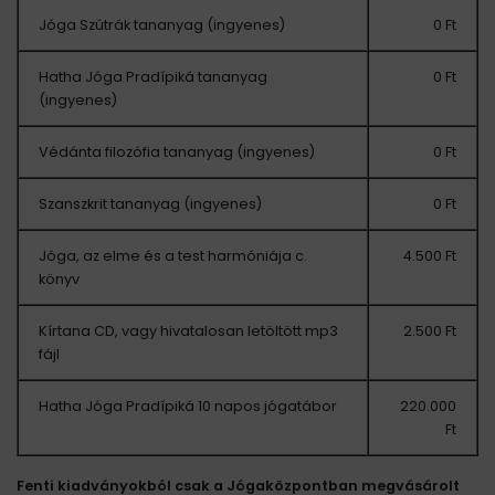
Jóga Szútrák tananyag (ingyenes)
0 Ft
Hatha Jóga Pradípiká tananyag
0 Ft
(ingyenes)
Védánta filozófia tananyag (ingyenes)
0 Ft
Szanszkrit tananyag (ingyenes)
0 Ft
Jóga, az elme és a test harmóniája c.
4.500 Ft
könyv
Kírtana CD, vagy hivatalosan letöltött mp3
2.500 Ft
fájl
Hatha Jóga Pradípiká 10 napos jógatábor
220.000
Ft
Fenti kiadványokból csak a Jógaközpontban megvásárolt