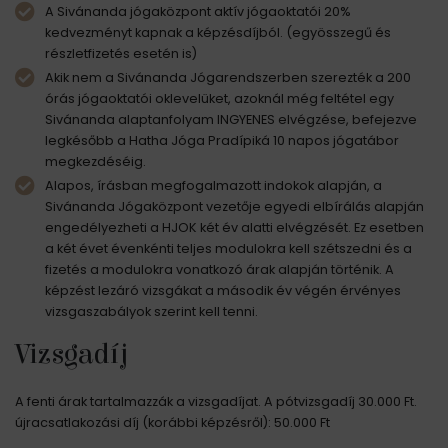
A Sivánanda jógaközpont aktív jógaoktatói 20%
kedvezményt kapnak a képzésdíjból. (egyösszegű és
részletfizetés esetén is)
Akik nem a Sivánanda Jógarendszerben szerezték a 200
órás jógaoktatói oklevelüket, azoknál még feltétel egy
Sivánanda alaptanfolyam INGYENES elvégzése, befejezve
legkésőbb a Hatha Jóga Pradípiká 10 napos jógatábor
megkezdéséig.
Alapos, írásban megfogalmazott indokok alapján, a
Sivánanda Jógaközpont vezetője egyedi elbírálás alapján
engedélyezheti a HJOK két év alatti elvégzését. Ez esetben
a két évet évenkénti teljes modulokra kell szétszedni és a
fizetés a modulokra vonatkozó árak alapján történik. A
képzést lezáró vizsgákat a második év végén érvényes
vizsgaszabályok szerint kell tenni.
Vizsgadíj
A fenti árak tartalmazzák a vizsgadíjat. A pótvizsgadíj 30.000 Ft.
újracsatlakozási díj (korábbi képzésről): 50.000 Ft