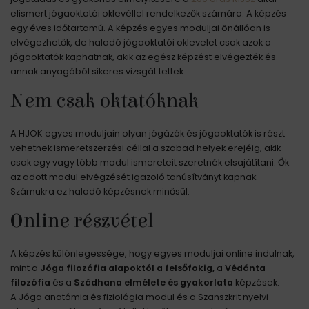
elismert jógaoktatói oklevéllel rendelkezők számára. A képzés
egy éves időtartamú. A képzés egyes moduljai önállóan is
elvégezhetők, de haladó jógaoktatói oklevelet csak azok a
jógaoktatók kaphatnak, akik az egész képzést elvégezték és
annak anyagából sikeres vizsgát tettek.
Nem csak oktatóknak
A HJOK egyes moduljain olyan jógázók és jógaoktatók is részt
vehetnek ismeretszerzési céllal a szabad helyek erejéig, akik
csak egy vagy több modul ismereteit szeretnék elsajátítani. Ők
az adott modul elvégzését igazoló tanúsítványt kapnak.
Számukra ez haladó képzésnek minősül.
Online részvétel
A képzés különlegessége, hogy egyes moduljai online indulnak,
mint a
Jóga filozófia alapoktól a felsőfokig,
a
Védánta
filozófia
és a
Szádhana elmélete és gyakorlata
képzések.
A Jóga anatómia és fiziológia modul és a Szanszkrit nyelvi