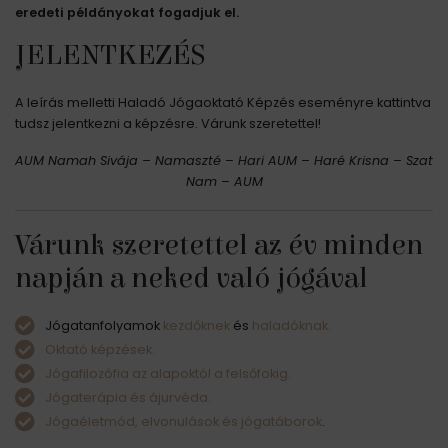
eredeti példányokat fogadjuk el.
JELENTKEZÉS
A leírás melletti Haladó Jógaoktató Képzés eseményre kattintva
tudsz jelentkezni a képzésre. Várunk szeretettel!
AUM Namah Sivája – Namaszté – Hari AUM – Haré Krisna – Szat
Nam – AUM
Várunk szeretettel az év minden
napján a neked való jógával
Jógatanfolyamok
kezdőknek
és
haladóknak.
Oktató képzések.
Jógafilozófia az alapoktól a felsőfokig.
Jógaterápia és ájurvéda.
Jógaéletmód, elvonulások és jógatáborok
.