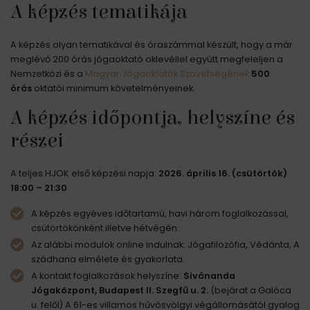
A képzés tematikája
A képzés olyan tematikával és óraszámmal készült, hogy a már
meglévő 200 órás jógaoktató oklevéllel együtt megfeleljen a
Nemzetközi és a
Magyar Jógaoktatók Szövetségének
500
órás
oktatói minimum követelményeinek.
A képzés időpontja, helyszíne és
részei
A teljes HJOK első képzési napja:
2026. április 16. (csütörtök)
18:00 – 21:30
A képzés egyéves időtartamú, havi három foglalkozással,
csütörtökönként illetve hétvégén.
Az alábbi modulok online indulnak: Jógafilozófia, Védánta, A
szádhana elmélete és gyakorlata.
A kontakt foglalkozások helyszíne:
Sivánanda
Jógaközpont,
Budapest II. Szegfű u. 2.
(bejárat a Galóca
u. felől) A 61-es villamos hűvösvölgyi végállomásától gyalog