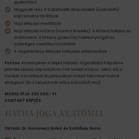
gyakorlása
Negyedik rész: A tudatfeletti állapotokkal (szamádhi)
kapcsolatos tanítások
Napi kétszeri meditáció
Napi kétszeri kírtana (mantra éneklés). A kírtana hatása az
érzelmekre. A kírtana gyakorlás hatékonyságához
szükséges mentális hozzáállás
A vegetáriánus étkezés mélyebb értelmezése
Fontos
: Amennyiben a teljes Haladó Jógaoktatói Képzésre
jelentkezésed időpontjában már betelt a tábor, akkor ezt a
modult a következő év júniusában induló táborban tudod
elvégezni (itt a helyed már előre biztosított lesz).
MODUL DÍJA: 220.000,- Ft
KONTAKT KÉPZÉS
HATHA JÓGA ANATÓMIA
Oktató: Dr. Hovanecz Anikó és Szöllőssy Anna