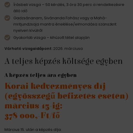
Írásbeli vizsga – 50 kérdés, 3 óra 30 perc a rendelkezésre
álló idő
Gadzsánanam, Sivánanda Fohász vagy a Mahá-
mritjundzsaja mantra éneklése/elmondása szanszkrit
nyelven kívülről
Gyakorlati vizsga – kihúzott tétel alapján
Várható vizsgaidőpont:
2026. márciusa
A teljes képzés költsége egyben
A képzés teljes ára egyben
Korai kedvezményes díj
(egyösszegű befizetés esetén)
március 15-ig:
378 000,-Ft/fő
Március 15. után a képzés díja: