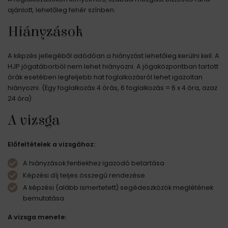
ajánlott, lehetőleg fehér színben.
Hiányzások
A képzés jellegéből adódóan a hiányzást lehetőleg kerülni kell. A
HJP jógatáborból nem lehet hiányozni. A jógaközpontban tartott
órák esetében legfeljebb hat foglalkozásról lehet igazoltan
hiányozni. (Egy foglalkozás 4 órás, 6 foglalkozás = 6 x 4 óra, azaz
24 óra)
A vizsga
Előfeltételek a vizsgához:
A hiányzások fentiekhez igazodó betartása
Képzési díj teljes összegű rendezése
A képzési (alább ismertetett) segédeszközök meglétének
bemutatása
A vizsga menete: