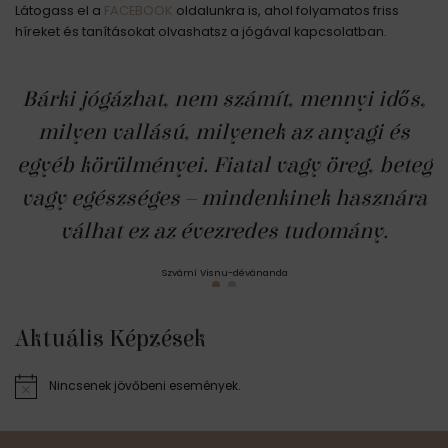
Látogass el a
FACEBOOK
oldalunkra is, ahol folyamatos friss
híreket és tanításokat olvashatsz a jógával kapcsolatban.
Bárki jógázhat, nem számít, mennyi idős,
milyen vallású, milyenek az anyagi és
egyéb körülményei. Fiatal vagy öreg, beteg
vagy egészséges – mindenkinek hasznára
válhat ez az évezredes tudomány.
Szvámí Visnu-dévánanda
Aktuális Képzések
Nincsenek jövőbeni események.
N
o
t
i