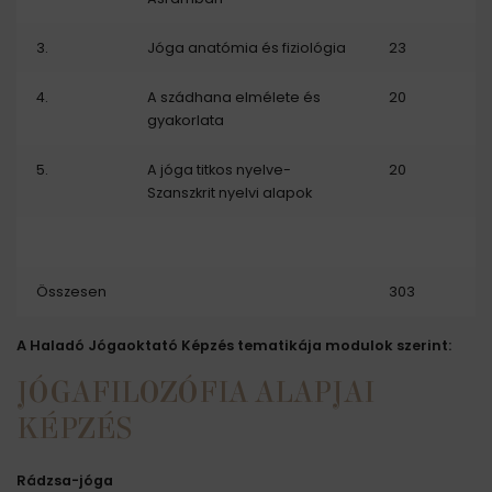
3.
Jóga anatómia és fiziológia
23
4.
A szádhana elmélete és
20
gyakorlata
5.
A jóga titkos nyelve-
20
Szanszkrit nyelvi alapok
Összesen
303
A Haladó Jógaoktató Képzés tematikája modulok szerint:
JÓGAFILOZÓFIA ALAPJAI
KÉPZÉS
Rádzsa-jóga