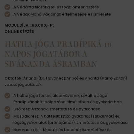
A Védánta filozófia teljes fogalomrendszere
A Védák Mahá Vákjáinak értelmezése és ismerete
MODUL DÍJA: 166.000,- Ft
ONLINE KÉPZÉS
HATHA JÓGA PRADÍPIKÁ 10
NAPOS JÓGATÁBOR A
SIVÁNANDA ÁSRAMBAN
Oktatók:
Ánandí (Dr. Hovanecz Anikó) és Ananta (Varró Zoltán)
vezető jógaoktatók
A hatha jóga fontos alapművének, a Hatha Jóga
Pradípikának feldolgozása elméletben és gyakorlatban.
Első rész: Ászanák ismertetése és gyakorlása
Második rész: A hat testtisztító gyakorlat (satkarmák) és
légzőgyakorlatok (pránájámák) ismertetése és gyakorlása
Harmadik rész: Mudrák és bandhák ismertetése és