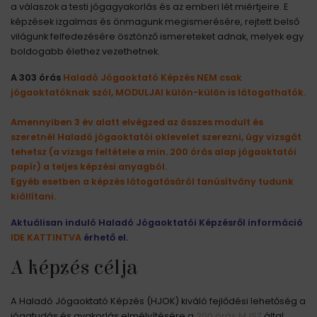
a válaszok a testi jógagyakorlás és az emberi lét miértjeire. E
képzések izgalmas és önmagunk megismerésére, rejtett belső
világunk felfedezésére ösztönző ismereteket adnak, melyek egy
boldogabb élethez vezethetnek.
A 303 órás
Haladó Jógaoktató Képzés NEM csak
jógaoktatóknak szól, MODULJAI külön-külön is látogathatók.
Amennyiben 3 év alatt elvégzed az összes modult és
szeretnél Haladó jógaoktatói oklevelet szerezni, úgy vizsgát
tehetsz (a vizsga feltétele a min. 200 órás alap jógaoktatói
papír) a teljes képzési anyagból.
Egyéb esetben a képzés látogatásáról tanúsítvány tudunk
kiállítani.
Aktuálisan induló Haladó Jógaoktatói Képzésről információ
IDE KATTINTVA
érhető el.
A képzés célja
A Haladó Jógaoktató Képzés (HJOK) kiváló fejlődési lehetőség a
jógatudás és gyakorlás elmélyítésére a
200 órás MJSZ
által