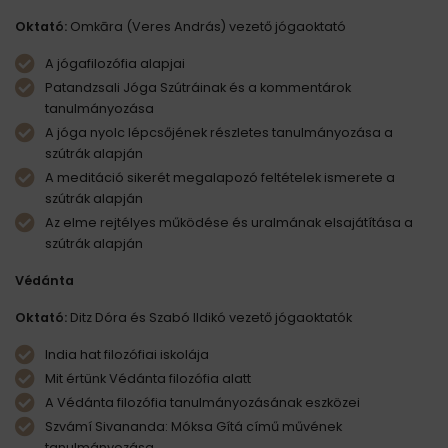
Oktató:
Omkāra (Veres András) vezető jógaoktató
A jógafilozófia alapjai
Patandzsali Jóga Szútráinak és a kommentárok
tanulmányozása
A jóga nyolc lépcsőjének részletes tanulmányozása a
szútrák alapján
A meditáció sikerét megalapozó feltételek ismerete a
szútrák alapján
Az elme rejtélyes működése és uralmának elsajátítása a
szútrák alapján
Védánta
Oktató:
Ditz Dóra és Szabó Ildikó vezető jógaoktatók
India hat filozófiai iskolája
Mit értünk Védánta filozófia alatt
A Védánta filozófia tanulmányozásának eszközei
Szvámí Sivananda: Móksa Gítá című művének
tanulmányozása