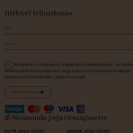
c
e
Hírlevél feliratkozás
Elfogadom a Sivánanda Jógaközpont Adatvédelmi- és adatke
szabályzatát és hozzájárulok, hogy számomra hírlevelet küldjenek,
adataimat hírlevélküldés céljából kezeljék.
Feliratkozás
ॐ Sivánanda Jóga Országszerte
KUTÍR JÓGA-SZIGET
MANDÍR JÓGA-SZIGET