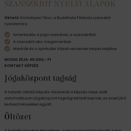
SZANSZKRIT NYELVI ALAPOK
Oktató:
Körtvélyesi Tibor, a Buddhista Főiskola szanszkrit
nyelvtanára
Ismerkedés a jóga nyelvével, a szanszkrittal
A szanszkrit abc megismerése
Mantrák és a spirituális írások verseinek helyes kiejtése
MODUL DÍJA: 46.000,- Ft
KONTAKT KÉPZÉS
Jógaközpont tagság
A haladó oktatói képzés résztvevői a képzés ideje alatt
automatikusan jógaközpont tagsági kártyát kapnak, az ezzel járó
kedvezményekkel együtt.
Öltözet
A foglalkozásokon kényelmes, szabad mozgást biztosító ruha