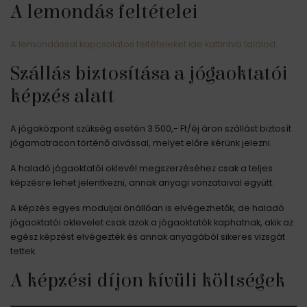
A lemondás feltételei
A lemondással kapcsolatos feltételeket ide kattintva találod.
Szállás biztosítása a jógaoktatói
képzés alatt
A jógaközpont szükség esetén 3.500,- Ft/éj áron szállást biztosít
jógamatracon történő alvással, melyet előre kérünk jelezni.
A haladó jógaoktatói oklevél megszerzéséhez csak a teljes
képzésre lehet jelentkezni, annak anyagi vonzataival együtt.
A képzés egyes moduljai önállóan is elvégezhetők, de haladó
jógaoktatói oklevelet csak azok a jógaoktatók kaphatnak, akik az
egész képzést elvégezték és annak anyagából sikeres vizsgát
tettek.
A képzési díjon kívüli költségek