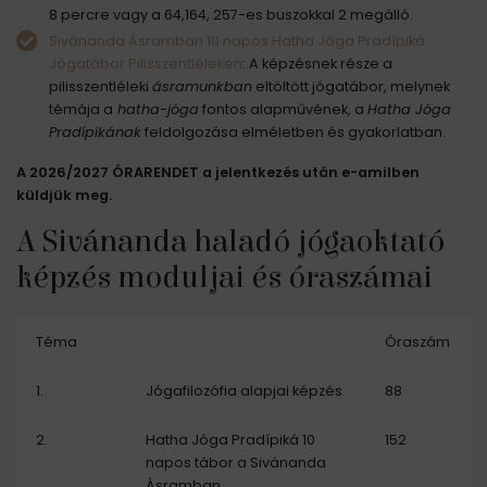
8 percre vagy a 64,164, 257-es buszokkal 2 megálló.
Sivánanda Ásramban 10 napos Hatha Jóga Pradípiká
Jógatábor Pilisszentléleken
: A képzésnek része a
pilisszentléleki
ásramunkban
eltöltött jógatábor, melynek
témája a
hatha-jóga
fontos alapművének, a
Hatha Jóga
Pradípikának
feldolgozása elméletben és gyakorlatban.
A 2026/2027 ÓRARENDET a jelentkezés után e-amilben
küldjük meg.
A Sivánanda haladó jógaoktató
képzés moduljai és óraszámai
Téma
Óraszám
1.
Jógafilozófia alapjai képzés
88
2.
Hatha Jóga Pradípiká 10
152
napos tábor a Sivánanda
Ásramban