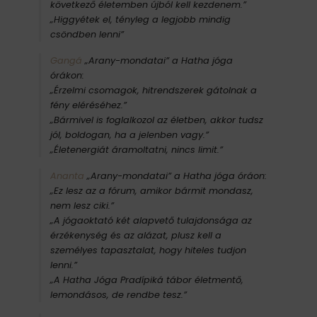
következő életemben újból kell kezdenem.”
„Higgyétek el, tényleg a legjobb mindig
csöndben lenni”
Gangá
„Arany-mondatai” a Hatha jóga
órákon:
„Érzelmi csomagok, hitrendszerek gátolnak a
fény eléréséhez.”
„Bármivel is foglalkozol az életben, akkor tudsz
jól, boldogan, ha a jelenben vagy.”
„Életenergiát áramoltatni, nincs limit.”
Ananta
„Arany-mondatai” a
Hatha jóga
óráon:
„Ez lesz az a fórum, amikor bármit mondasz,
nem lesz ciki.”
„A jógaoktató két alapvető tulajdonsága az
érzékenység és az alázat, plusz kell a
személyes tapasztalat, hogy hiteles tudjon
lenni.”
„A Hatha Jóga Pradípiká tábor életmentő,
lemondásos, de rendbe tesz.”