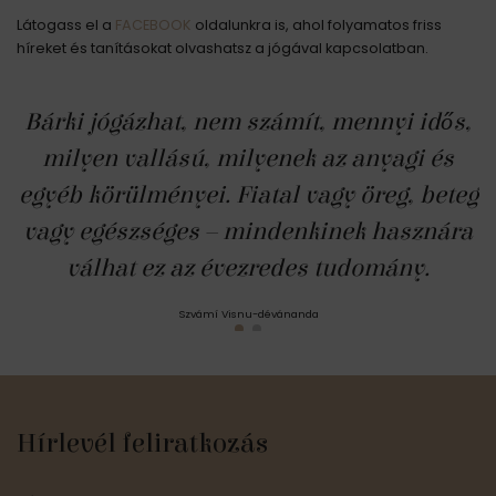
Látogass el a
FACEBOOK
oldalunkra is, ahol folyamatos friss
híreket és tanításokat olvashatsz a jógával kapcsolatban.
Bárki jógázhat, nem számít, mennyi idős,
milyen vallású, milyenek az anyagi és
egyéb körülményei. Fiatal vagy öreg, beteg
vagy egészséges – mindenkinek hasznára
válhat ez az évezredes tudomány.
Szvámí Visnu-dévánanda
Hírlevél feliratkozás