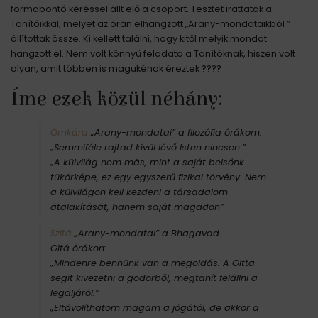
formabontó kéréssel állt elő a csoport. Tesztet irattatak a
Tanítóikkal, melyet az órán elhangzott „Arany-mondataikból ”
állítottak össze. Ki kellett találni, hogy kitől melyik mondat
hangzott el. Nem volt könnyű feladata a Tanítóknak, hiszen volt
olyan, amit többen is magukénak éreztek ????
Íme ezek közül néhány:
Ómkára
„Arany-mondatai” a filozófia órákom:
„Semmiféle rajtad kívül lévő Isten nincsen.”
„A külvilág nem más, mint a saját belsőnk
tükörképe, ez egy egyszerű fizikai törvény. Nem
a külvilágon kell kezdeni a társadalom
átalakítását, hanem saját magadon”
Szítá
„Arany-mondatai” a
Bhagavad
Gítá
órákon:
„Mindenre bennünk van a megoldás. A Gitta
segít kivezetni a gödörből, megtanít felállni a
legaljáról.”
„Eltávolíthatom magam a jógától, de akkor a