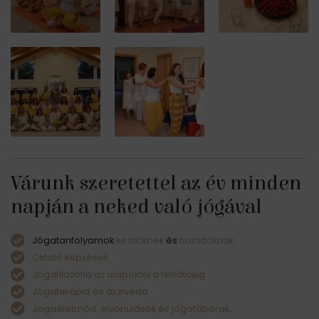
Várunk szeretettel az év minden
napján a neked való jógával
Jógatanfolyamok
kezdőknek
és
haladóknak.
Oktató képzések.
Jógafilozófia az alapoktól a felsőfokig.
Jógaterápia és ájurvéda.
Jógaéletmód, elvonulások és jógatáborok
.