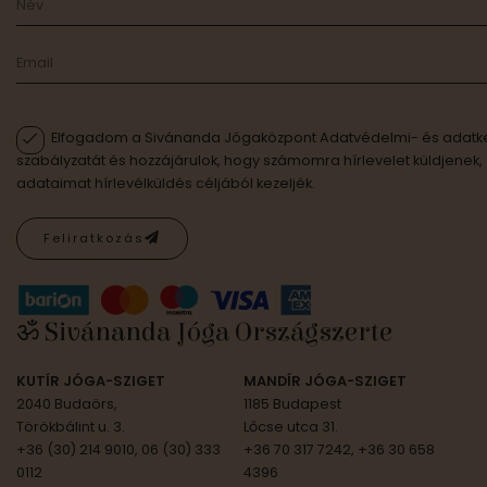
Elfogadom a Sivánanda Jógaközpont Adatvédelmi- és adatke
szabályzatát és hozzájárulok, hogy számomra hírlevelet küldjenek,
adataimat hírlevélküldés céljából kezeljék.
Feliratkozás
ॐ Sivánanda Jóga Országszerte
KUTÍR JÓGA-SZIGET
MANDÍR JÓGA-SZIGET
2040 Budaörs,
1185 Budapest
Törökbálint u. 3.
Lőcse utca 31.
+36 (30) 214 9010, 06 (30) 333
+36 70 317 7242, +36 30 658
0112
4396