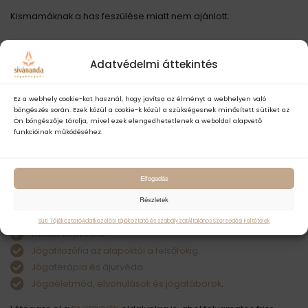
Kismamáknak a has feszülése miatt nem ajánlott.
Adatvédelmi áttekintés
MIKOR TANULJUK?
Ez a webhely cookie-kat használ, hogy javítsa az élményt a webhelyen való
Ezt a gyakorlatot a
jóga alaptanfolyam
ötödik foglalkozásán
böngészés során. Ezek közül a cookie-k közül a szükségesnek minősített sütiket az
tanuljuk.
Ön böngészője tárolja, mivel ezek elengedhetetlenek a weboldal alapvető
funkcióinak működéséhez.
Várunk szeretettel az év minden
Elfogadás
napján a neked való jógával
Részletek
Jógatanfolyamok
kezdőknek
és
haladóknak.
Süti Tájékoztató
Adatkezelési tájékoztató és szabályzat
Általános Szerződési Feltételek
Oktató képzések.
Jógafilozófia az alapoktól a felsőfokig.
Jógaterápia és ájurvéda.
Jógaéletmód, elvonulások és jógatáborok
.