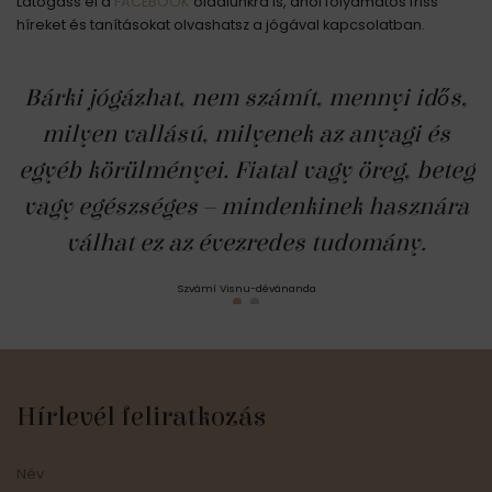
Látogass el a
FACEBOOK
oldalunkra is, ahol folyamatos friss
híreket és tanításokat olvashatsz a jógával kapcsolatban.
Bárki jógázhat, nem számít, mennyi idős,
milyen vallású, milyenek az anyagi és
egyéb körülményei. Fiatal vagy öreg, beteg
vagy egészséges – mindenkinek hasznára
válhat ez az évezredes tudomány.
Szvámí Visnu-dévánanda
Hírlevél feliratkozás