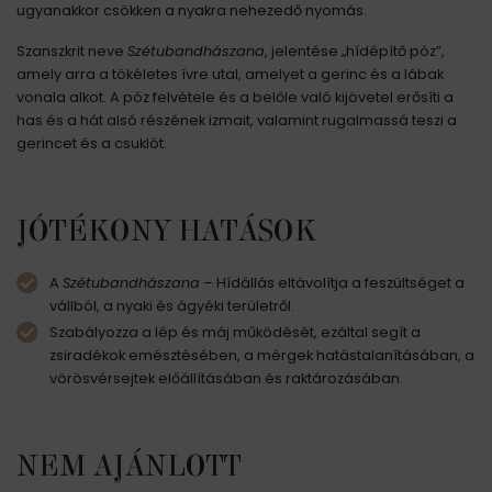
ugyanakkor csökken a nyakra nehezedő nyomás.
Szanszkrit neve
Szétubandhászana
, jelentése „hídépítő póz”,
amely arra a tökéletes ívre utal, amelyet a gerinc és a lábak
vonala alkot. A póz felvétele és a belőle való kijövetel erősíti a
has és a hát alsó részének izmait, valamint rugalmassá teszi a
gerincet és a csuklót.
JÓTÉKONY HATÁSOK
A
Szétubandhászana
– Hídállás eltávolítja a feszültséget a
vállból, a nyaki és ágyéki területről.
Szabályozza a lép és máj működését, ezáltal segít a
zsiradékok emésztésében, a mérgek hatástalanításában, a
vörösvérsejtek előállításában és raktározásában.
NEM AJÁNLOTT