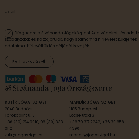
Elfogadom a Sivánanda Jógaközpont Adatvédelmi- és adatke
szabályzatát és hozzájárulok, hogy számomra hírlevelet küldjenek,
adataimat hírlevélküldés céljából kezeljék.
Feliratkozás
ॐ Sivánanda Jóga Országszerte
KUTÍR JÓGA-SZIGET
MANDÍR JÓGA-SZIGET
2040 Budaörs,
1185 Budapest
Törökbálint u. 3.
Lőcse utca 31.
+36 (30) 214 9010, 06 (30) 333
+36 70 317 7242, +36 30 658
0112
4396
kutir@jogasziget.hu
mandir@jogasziget.hu