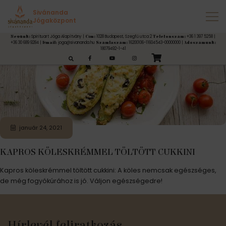
Címke:
cukkuni
Sivánanda
Jógaközpont
Spirituart Jóga Alapítvány |
1028 Budapest, Szegfű utca 2
+36 1 397 5258 |
Nevünk:
Cím:
Telefonszám:
+36 30 689 9284 |
joga@sivananda.hu
16200106-11604543-00000000 |
Email:
Számlaszám:
Adószámunk:
18079492-1-41
esés:
január 24, 2021
KAPROS KÖLESKRÉMMEL TÖLTÖTT CUKKINI
Kapros köleskrémmel töltött cukkini: A köles nemcsak egészséges,
de még fogyókúrához is jó. Váljon egészségedre!
Hírlevél feliratkozás