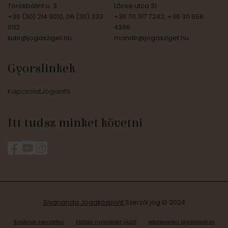
Törökbálint u. 3.
Lőcse utca 31.
+36 (30) 214 9010, 06 (30) 333
+36 70 317 7242, +36 30 658
0112
4396
kutir@jogasziget.hu
mandir@jogasziget.hu
Gyorslinkek
Kapcsolat
Jógainfó
Itt tudsz minket követni
Sivananda Jógaközpont
Szerzői jog © 2024
Általános szerződési
Elállási nyilatkozat (ÁSZF
Adatkezelési tájékoztató és