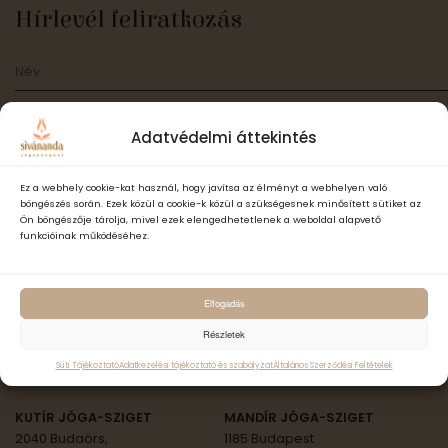
Hírlevél feliratkozás
Adatvédelmi áttekintés
Ez a webhely cookie-kat használ, hogy javítsa az élményt a webhelyen való
Elfogadom a Sivánanda Jógaközpont Adatvédelmi- és adatke
böngészés során. Ezek közül a cookie-k közül a szükségesnek minősített sütiket az
szabályzatát és hozzájárulok, hogy számomra hírlevelet küldjenek,
Ön böngészője tárolja, mivel ezek elengedhetetlenek a weboldal alapvető
adataimat hírlevélküldés céljából kezeljék.
funkcióinak működéséhez.
Feliratkozás
Elfogadás
Részletek
ॐ Sivánanda Jóga Országszerte
Süti Tájékoztató
Adatkezelési tájékoztató és szabályzat
Általános Szerződési Feltételek
KUTÍR JÓGA-SZIGET
MANDÍR JÓGA-SZIGET
2040 Budaörs,
1185 Budapest