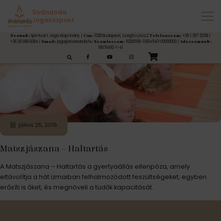
Címke:
matszjászana
Sivánanda
Jógaközpont
Spirituart Jóga Alapítvány |
1028 Budapest, Szegfű utca 2
+36 1 397 5258 |
Nevünk:
Cím:
Telefonszám:
+36 30 689 9284 |
joga@sivananda.hu
16200106-11604543-00000000 |
Email:
Számlaszám:
Adószámunk:
18079492-1-41
esés:
július 25, 2015
Matszjászana – Haltartás
A Matszjászana – Haltartás a gyertyaállás ellenpóza, amely
eltávolítja a hát izmaiban felhalmozódott feszültségeket, egyben
erősíti is őket, és megnöveli a tüdők kapacitását.