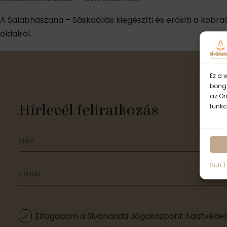
A Salabhászana – Sáskaállás kiegészíti és erősíti a kobra
oldalról.
Ez a 
böngé
az Ön
Hírlevél feliratkozás
funkc
Süti 
Elfogadom a Sivánanda Jógaközpont Adatvédelm