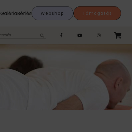
k
Galéria
Bérlés
Webshop
Támogatás
eresés: