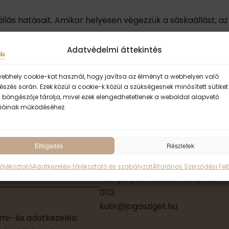
állás hatásait. Amikor helyesen végezzük a sáskaállást, az
Adatvédelmi áttekintés
webhely cookie-kat használ, hogy javítsa az élményt a webhelyen való
szés során. Ezek közül a cookie-k közül a szükségesnek minősített sütiket
 böngészője tárolja, mivel ezek elengedhetetlenek a weboldal alapvető
ॐ Sivánanda Jóga 
ióinak működéséhez.
KUTÍR JÓGA-SZIGET
Elfogadás
Részletek
2040 Budaörs,
Törökbálint u. 3.
Tájékoztató
Adatkezelési tájékoztató és szabályzat
Általános Szerződési Felt
+36 (30) 214 9010, 06 (30) 333
0112
kutir@jogasziget.hu
i- és adatkezelési