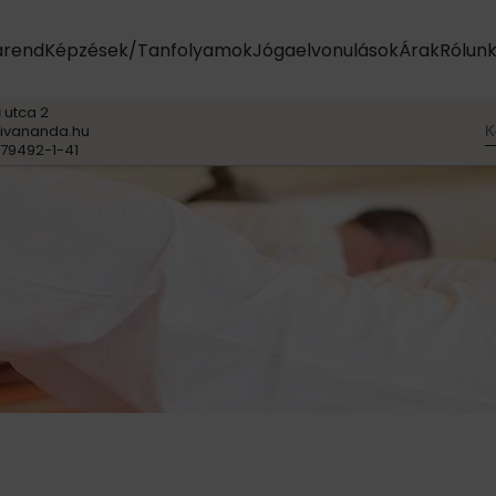
arend
Képzések/Tanfolyamok
Jógaelvonulások
Árak
Rólun
 utca 2
K
ivananda.hu
79492-1-41