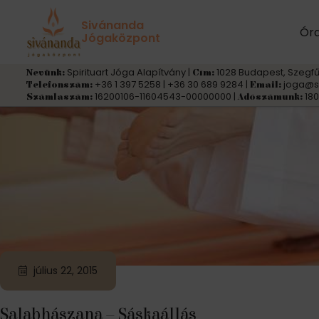
Címke:
salabhászana
Sivánanda
Ór
Jógaközpont
Spirituart Jóga Alapítvány |
1028 Budapest, Szegfű
Nevünk:
Cím:
+36 1 397 5258 | +36 30 689 9284 |
joga@s
Telefonszám:
Email:
16200106-11604543-00000000 |
180
Számlaszám:
Adószámunk:
július 22, 2015
Salabhászana – Sáskaállás