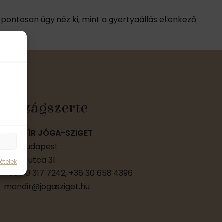
 pontosan úgy néz ki, mint a gyertyaállás ellenkező
Országszerte
MANDÍR JÓGA-SZIGET
1185 Budapest
Lőcse utca 31.
ételek
+36 70 317 7242, +36 30 658 4396
mandir@jogasziget.hu