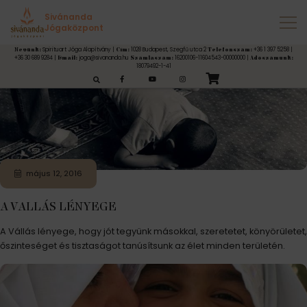
Címke:
vallás
Sivánanda
Jógaközpont
Spirituart Jóga Alapítvány |
1028 Budapest, Szegfű utca 2
+36 1 397 5258 |
Nevünk:
Cím:
Telefonszám:
+36 30 689 9284 |
joga@sivananda.hu
16200106-11604543-00000000 |
Email:
Számlaszám:
Adószámunk:
18079492-1-41
esés:
május 12, 2016
A VALLÁS LÉNYEGE
A Vállás lényege, hogy jót tegyünk másokkal, szeretetet, könyörületet,
őszinteséget és tisztaságot tanúsítsunk az élet minden területén.