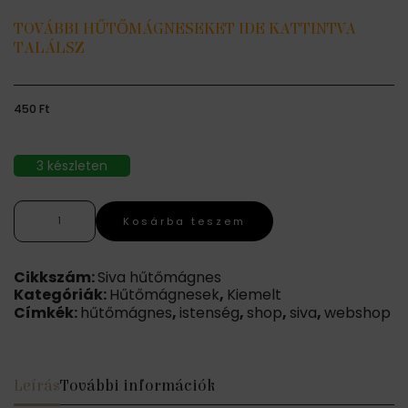
TOVÁBBI HŰTŐMÁGNESEKET IDE KATTINTVA
TALÁLSZ
450
Ft
3 készleten
Siva
Kosárba teszem
hűtőmágnes
mennyiség
Cikkszám:
Siva hűtőmágnes
Kategóriák:
Hűtőmágnesek
,
Kiemelt
Címkék:
hűtőmágnes
,
istenség
,
shop
,
siva
,
webshop
Leírás
További információk