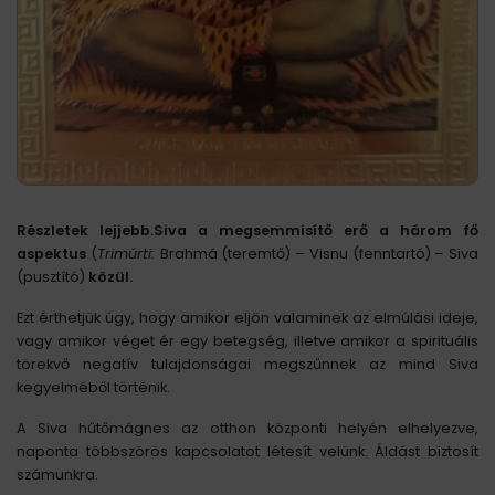
Részletek lejjebb.
Siva a megsemmisítő erő a három fő
aspektus
(
Trimúrti:
Brahmá (teremtő) – Visnu (fenntartó) – Siva
(pusztító)
közül.
Ezt érthetjük úgy, hogy amikor eljön valaminek az elmúlási ideje,
vagy amikor véget ér egy betegség, illetve amikor a spirituális
törekvő negatív tulajdonságai megszűnnek az mind Siva
kegyelméből történik.
A Siva hűtőmágnes az otthon központi helyén elhelyezve,
naponta többszörös kapcsolatot létesít velünk. Áldást biztosít
számunkra.