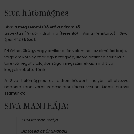
Siva hűtőmágnes
Siva a megsemmisítő erő a három fő
aspektus
(
Trimúrti:
Brahmá (teremtő) – Visnu (fenntartó) – Siva
(pusztító)
közül.
Ezt érthetjük úgy, hogy amikor eljön valaminek az elmúlási ideje,
vagy amikor véget ér egy betegség, illetve amikor a spirituális
törekvő negatív tulajdonságai megszűnnek az mind Siva
kegyelméből történik.
A Siva hűtőmágnes az otthon központi helyén elhelyezve,
naponta többszörös kapcsolatot létesít velünk. Áldást biztosít
számunkra.
SIVA MANTRÁJA:
AUM Namah Sivája
Dicsőség az Úr Sivának!