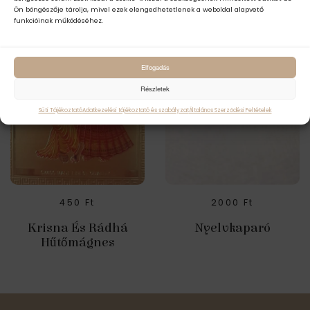
Ön böngészője tárolja, mivel ezek elengedhetetlenek a weboldal alapvető
funkcióinak működéséhez.
Elfogadás
Részletek
Süti Tájékoztató
Adatkezelési tájékoztató és szabályzat
Általános Szerződési Feltételek
450
Ft
2000
Ft
Krisna És Rádhá
Nyelvkaparó
Hűtőmágnes