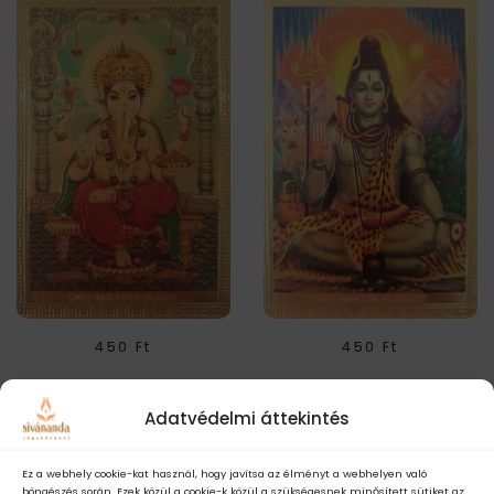
450
Ft
450
Ft
Ganésa Hűtőmágnes
Siva Hűtőmágnes
Adatvédelmi áttekintés
Ez a webhely cookie-kat használ, hogy javítsa az élményt a webhelyen való
böngészés során. Ezek közül a cookie-k közül a szükségesnek minősített sütiket az