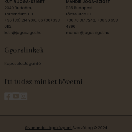
KUTÍR JÓGA-SZIGET
MANDÍR JÓGA-SZIGET
2040 Budaörs,
1185 Budapest
Törökbálint u. 3.
Lőcse utca 31.
+36 (30) 214 9010, 06 (30) 333
+36 70 317 7242, +36 30 658
0112
4396
kutir@jogasziget.hu
mandir@jogasziget.hu
Gyorslinkek
Kapcsolat
Jógainfó
Itt tudsz minket követni
Sivananda Jógaközpont
Szerzői jog © 2024