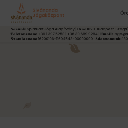
Sivánanda
Ór
Jógaközpont
Spirituart Jóga Alapítvány |
1028 Budapest, Szegfű
Nevünk:
Cím:
+36 1 397 5258 | +36 30 689 9284 |
joga@s
Telefonszám:
Email:
16200106-11604543-00000000 |
180
Számlaszám:
Adószámunk: