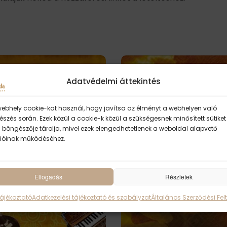
Adatvédelmi áttekintés
webhely cookie-kat használ, hogy javítsa az élményt a webhelyen való
szés során. Ezek közül a cookie-k közül a szükségesnek minősített sütiket
 böngészője tárolja, mivel ezek elengedhetetlenek a weboldal alapvető
ióinak működéséhez.
Elfogadás
Részletek
Tájékoztató
Adatkezelési tájékoztató és szabályzat
Általános Szerződési Felt