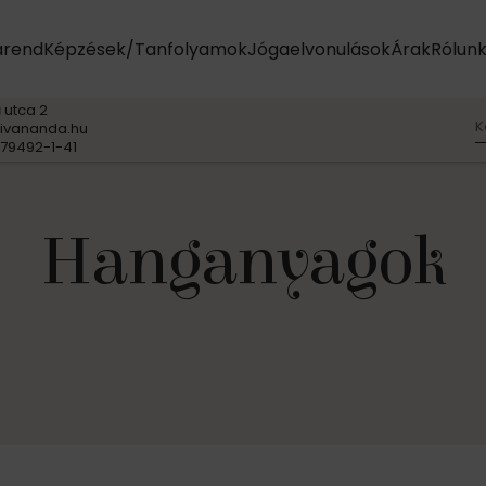
arend
Képzések/Tanfolyamok
Jógaelvonulások
Árak
Rólun
 utca 2
K
ivananda.hu
79492-1-41
Hanganyagok