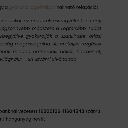
gy a
gyakorló jógaórákon
hallható relaxációt.
írtanozáskor az emberek összegyűlnek, és egy
 a legkönnyebb módszere a Legfelsőbb Tudat
gyűlve gyakorolják a Szankírtant, óriási
datosság magasságaiba. Az erőteljes rezgések
tanak minden embernek, békét, harmóniát,
világnak.” – Srí Szvámí Sivánanda
tbanknál vezetett
16200106-11604543
számú
vánt hanganyag nevét.