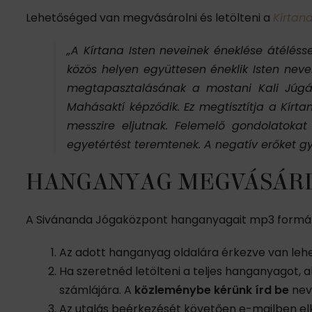
Lehetőséged van megvásárolni és letölteni a
Kírtan
„A Kírtana Isten neveinek éneklése átéléss
közös helyen együttesen éneklik Isten nev
megtapasztalásának a mostani Kali Júgáb
Mahásaktí képződik. Ez megtisztítja a Kírt
messzire eljutnak. Felemelő gondolatoka
egyetértést teremtenek. A negatív erőket g
HANGANYAG MEGVÁSÁRL
A Sivánanda Jógaközpont hanganyagait mp3 formát
Az adott hanganyag oldalára érkezve van leh
Ha szeretnéd letölteni a teljes hanganyagot, 
számlájára. A
közleménybe kérünk írd be
neve
Az utalás beérkezését követően e-mailben elkü