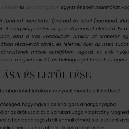
a Klubon
és
Szatszangokon
együtt énekelt
mantrákat
, va
el (bháva), szeretettel (préma) és hittel (saradha). K
eit. A megvilágosodás csupán Kírtanával elérhető. Ez
an, azaz a Vas Korszakban. Amikor az emberek egybe
anában résztvevők szívét, és felemeli őket az Isten-tu
t ébresztenek mások elméjében, vigaszt és erőt nyúj
yorsan megsemmisítik, és boldogságot hoznak az egész 
ÁSA ÉS LETÖLTÉSE
umban lehet letölteni, melynek menete a következő:
etőséged, hogy ingyen belehallgass a hanganyagba.
akkor az árát utald át a Spirutart Jóga Alapítvány Magne
d, a honlapon regisztrált e-mail címed, s a letölteni kí
ldjük neked a hozzáférési linket a letöltéshez.