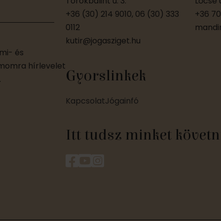
Törökbálint u. 3.
Lőcse u
+36 (30) 214 9010, 06 (30) 333
+36 70
0112
mandir
kutir@jogasziget.hu
mi- és
ámomra hírlevelet
Gyorslinkek
.
Kapcsolat
Jógainfó
Itt tudsz minket követn