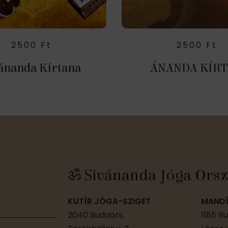
2500
Ft
2500
Ft
ánanda Kírtana
ÁNANDA KÍR
ॐ Sivánanda Jóga Orsz
KUTÍR JÓGA-SZIGET
MANDÍ
2040 Budaörs,
1185 B