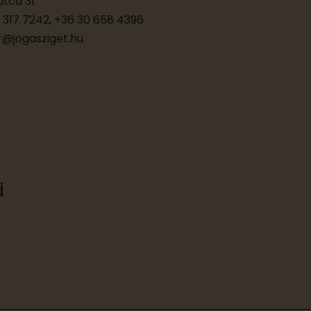
tca 31.
 317 7242, +36 30 658 4396
@jogasziget.hu
i