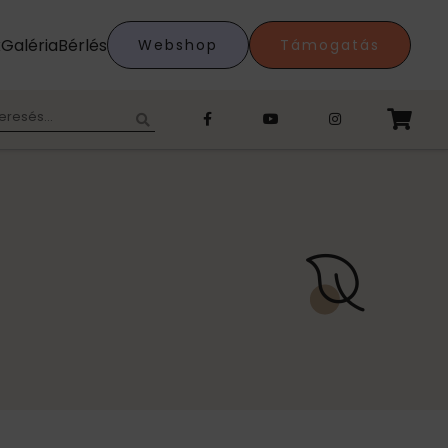
k
Galéria
Bérlés
Webshop
Támogatás
eresés: