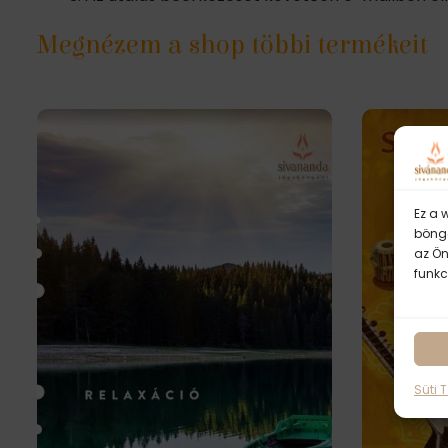
Megnézem a shop többi termékeit
Ez a 
böngé
az Ön
funkc
Süti 