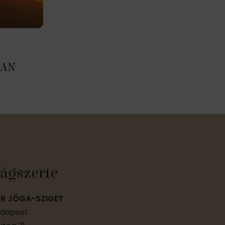
TAN
ágszerte
R JÓGA-SZIGET
udapest