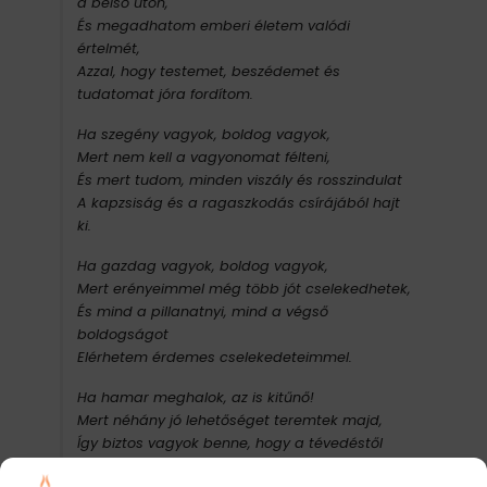
a belső úton,
És megadhatom emberi életem valódi
értelmét,
Azzal, hogy testemet, beszédemet és
tudatomat jóra fordítom.
Ha szegény vagyok, boldog vagyok,
Mert nem kell a vagyonomat félteni,
És mert tudom, minden viszály és rosszindulat
A kapzsiság és a ragaszkodás csírájából hajt
ki.
Ha gazdag vagyok, boldog vagyok,
Mert erényeimmel még több jót cselekedhetek,
És mind a pillanatnyi, mind a végső
boldogságot
Elérhetem érdemes cselekedeteimmel.
Ha hamar meghalok, az is kitűnő!
Mert néhány jó lehetőséget teremtek majd,
Így biztos vagyok benne, hogy a tévedéstől
mentes útra lelek majd,