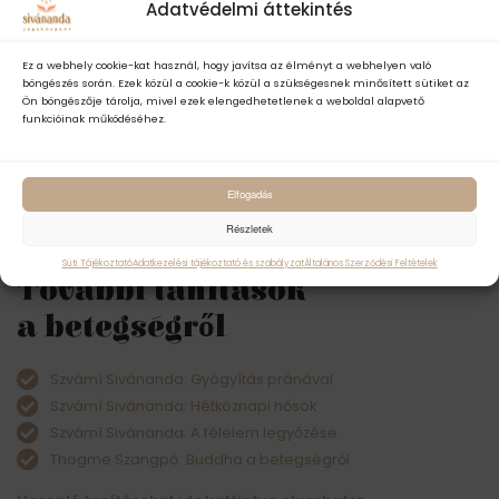
Mielőtt bármilyen akadály felmerülne.
Adatvédelmi áttekintés
Ha sokáig élek, akkor is boldog vagyok,
Mert anélkül, hogy a belső útmutatások
Ez a webhely cookie-kat használ, hogy javítsa az élményt a webhelyen való
böngészés során. Ezek közül a cookie-k közül a szükségesnek minősített sütiket az
jótékony esőjétől meg kellene válnom,
Ön böngészője tárolja, mivel ezek elengedhetetlenek a weboldal alapvető
Hosszú idő után végre teljesen beérhetnek
funkcióinak működéséhez.
belső tapasztalataim gyümölcsei,
Így hát, bármi történjék is, boldog leszek.
Elfogadás
Bármi jön, örülj neki, így gyakorolj!
Részletek
-Thogme Szangpó (Buddha tanítványa)
Süti Tájékoztató
Adatkezelési tájékoztató és szabályzat
Általános Szerződési Feltételek
További tanítások
a betegségről
Szvámí Sivánanda: Gyógyítás pránával
Szvámí Sivánanda: Hétköznapi hősök
Szvámí Sivánanda: A félelem legyőzése
Thogme Szangpó: Buddha a betegségről