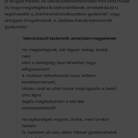
Ez az igazi mester, és valódi
bódhiszattva
több mint száz művet
írt, hogy megvilágítsa Buddha tanításait, amelyek közül a
leghíresebb a „Harminchét bódhiszattva-gyakorlat”, vagy,
ahogyan ő fogalmazott, a „Győztes fiainak harminchét
gyakorlata”.
“
Idevarázsolt testemről, amelyben megjelenek
Ha megbetegszik, hát legyen beteg, örülök
neki,
Mert a betegség teszi lehetővé, hogy
elfogyasszam
A múltban felhalmozott rossz tetteim
következményeit,
Hiszen csak ez után tudok majd igazán a belső
útra lépni.
Segíts megtisztulnom a két féle
szennyeződéstől!
Ha egészséges vagyok, örülök, mert amikor
testem
És tudatom jól van, akkor többet gyakorolhatok