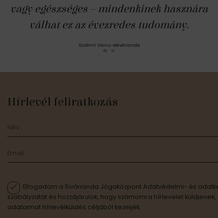
vagy egészséges – mindenkinek hasznára
válhat ez az évezredes tudomány.
Szvámí Visnu-dévánanda
Hírlevél feliratkozás
Elfogadom a Sivánanda Jógaközpont Adatvédelmi- és adatke
szabályzatát és hozzájárulok, hogy számomra hírlevelet küldjenek,
adataimat hírlevélküldés céljából kezeljék.