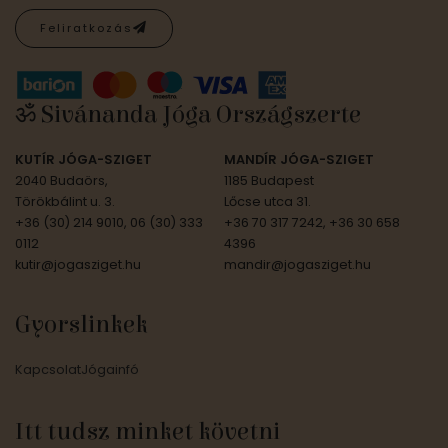
Feliratkozás
ॐ Sivánanda Jóga Országszerte
KUTÍR JÓGA-SZIGET
MANDÍR JÓGA-SZIGET
2040 Budaörs,
1185 Budapest
Törökbálint u. 3.
Lőcse utca 31.
+36 (30) 214 9010, 06 (30) 333
+36 70 317 7242, +36 30 658
0112
4396
kutir@jogasziget.hu
mandir@jogasziget.hu
Gyorslinkek
Kapcsolat
Jógainfó
Itt tudsz minket követni