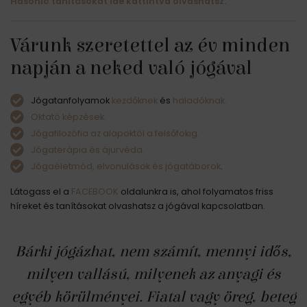
Hasonló tanításokat ide kattintva olvashatsz.
Várunk szeretettel az év minden
napján a neked való jógával
Jógatanfolyamok
kezdőknek
és
haladóknak.
Oktató képzések.
Jógafilozófia az alapoktól a felsőfokig.
Jógaterápia és ájurvéda.
Jógaéletmód, elvonulások és jógatáborok
.
Látogass el a
FACEBOOK
oldalunkra is, ahol folyamatos friss
híreket és tanításokat olvashatsz a jógával kapcsolatban.
Bárki jógázhat, nem számít, mennyi idős,
milyen vallású, milyenek az anyagi és
egyéb körülményei. Fiatal vagy öreg, beteg