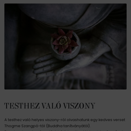
TESTHEZ VALÓ VISZONY
A testhez való helyes viszony-ról olvashatunk egy kedves verset
Thogme Szangpó-tól (Buddha tanítványától).