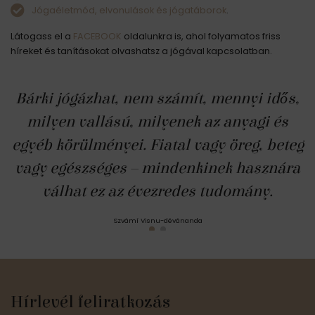
Jógaéletmód, elvonulások és jógatáborok
.
Látogass el a
FACEBOOK
oldalunkra is, ahol folyamatos friss
híreket és tanításokat olvashatsz a jógával kapcsolatban.
Bárki jógázhat, nem számít, mennyi idős,
milyen vallású, milyenek az anyagi és
egyéb körülményei. Fiatal vagy öreg, beteg
vagy egészséges – mindenkinek hasznára
válhat ez az évezredes tudomány.
Szvámí Visnu-dévánanda
Hírlevél feliratkozás