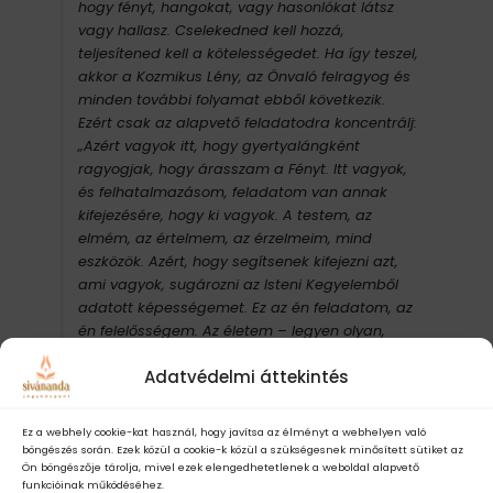
hogy fényt, hangokat, vagy hasonlókat látsz
vagy hallasz. Cselekedned kell hozzá,
teljesítened kell a kötelességedet. Ha így teszel,
akkor a Kozmikus Lény, az Önvaló felragyog és
minden további folyamat ebből következik.
Ezért csak az alapvető feladatodra koncentrálj:
„Azért vagyok itt, hogy gyertyalángként
ragyogjak, hogy árasszam a Fényt. Itt vagyok,
és felhatalmazásom, feladatom van annak
kifejezésére, hogy ki vagyok. A testem, az
elmém, az értelmem, az érzelmeim, mind
eszközök. Azért, hogy segítsenek kifejezni azt,
ami vagyok, sugározni az Isteni Kegyelemből
adatott képességemet. Ez az én feladatom, az
én felelősségem. Az életem – legyen olyan,
amilyen vagyok, és egész életem sugározza a
Adatvédelmi áttekintés
valóságot, az igazságot gondolataimban,
szavaimban és tetteimben. Kötelességem
énem fejlesztése, ezáltal ennek az életnek a
Ez a webhely cookie-kat használ, hogy javítsa az élményt a webhelyen való
fejlesztése, napról napra erősebbé,
böngészés során. Ezek közül a cookie-k közül a szükségesnek minősített sütiket az
Ön böngészője tárolja, mivel ezek elengedhetetlenek a weboldal alapvető
fényesebbé, ragyogóbbá és tündöklőbbé
funkcióinak működéséhez.
tétele. „