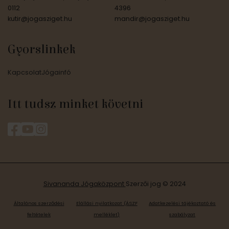
0112
4396
kutir@jogasziget.hu
mandir@jogasziget.hu
Gyorslinkek
Kapcsolat
Jógainfó
Itt tudsz minket követni
Sivananda Jógaközpont
Szerzői jog © 2024
Általános szerződési
Elállási nyilatkozat (ÁSZF
Adatkezelési tájékoztató és
feltételek
melléklet)
szabályzat