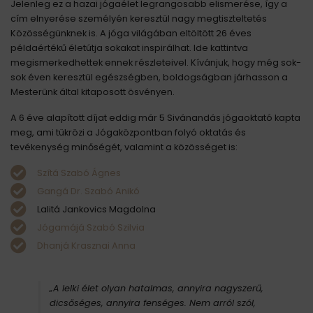
Jelenleg ez a hazai jógaélet legrangosabb elismerése, így a
cím elnyerése személyén keresztül nagy megtiszteltetés
Közösségünknek is. A jóga világában eltöltött 26 éves
példaértékű életútja sokakat inspirálhat. Ide kattintva
megismerkedhettek ennek részleteivel. Kívánjuk, hogy még sok-
sok éven keresztül egészségben, boldogságban járhasson a
Mesterünk által kitaposott ösvényen.
A 6 éve alapított díjat eddig már 5 Sivánandás jógaoktató kapta
meg, ami tükrözi a Jógaközpontban folyó oktatás és
tevékenység minőségét, valamint a közösséget is:
Szítá Szabó Ágnes
Gangá Dr. Szabó Anikó
Lalitá Jankovics Magdolna
Jógamájá Szabó Szilvia
Dhanjá Krasznai Anna
„A lelki élet olyan hatalmas, annyira nagyszerű,
dicsőséges, annyira fenséges. Nem arról szól,