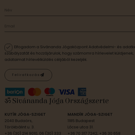
Elfogadom a Sivánanda Jógaközpont Adatvédelmi- és adatke
szabályzatát és hozzájárulok, hogy számomra hírlevelet küldjenek,
adataimat hírlevélküldés céljából kezeljék.
Feliratkozás
ॐ Sivánanda Jóga Országszerte
KUTÍR JÓGA-SZIGET
MANDÍR JÓGA-SZIGET
2040 Budaörs,
1185 Budapest
Törökbálint u. 3.
Lőcse utca 31.
+36 (30) 214 9010, 06 (30) 333
+36 70 317 7242, +36 30 658