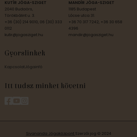
KUTÍR JÓGA-SZIGET
MANDÍR JÓGA-SZIGET
2040 Budaörs,
1185 Budapest
Törökbálint u. 3.
Lőcse utca 31.
+36 (30) 214 9010, 06 (30) 333
+36 70 317 7242, +36 30 658
0112
4396
kutir@jogasziget.hu
mandir@jogasziget.hu
Gyorslinkek
Kapcsolat
Jógainfó
Itt tudsz minket követni
Sivananda Jógaközpont
Szerzői jog © 2024