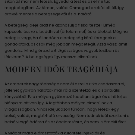
síkon túl már nem létezik. Egyedül a test és az elme tud
megbetegíteni. Az Átman, valódi Önmagad ezek felett áll, így
örökké mentes a betegségektől és a haláltól.
A betegség ideje alatt ne azonosulj a fizikai testtel! Elméd
kapcsold össze a buddhival (értelemmel) és a lélekkel. Még ha
beteg is vagy, ha állandóan a betegség körül forognak a
gondolataid, az csak még jobban megbetegít. Azzá válsz, amit
gondolsz. Mindig érezd azt: „Egészséges vagyok testben és
lélekben”! A betegségek így messze elkerülnek.
MODERN IDŐK TRAGÉDIÁJA
Az emberek nagy többsége nem él ezzel a ritka csodaszerrel,
jóllehet gyakran hallottak már róla szentektől és a spirituális
könyvekből. Ez a mélyen gyökerező tudatlanságuk és a hit teljes
hiánya miatt van így. A legtöbben mélyen elmerülnek a
világiasságban. Nincs idejük azon tűnődni, hogy létezik egy
belső, valódi, megbízható orvosság. Nem tudnak időt szakítani a
belső vizsgálódásra és az önelemzésre, és nem is érdekli őket.
A világot mára elárasztották a különféle injekciók és