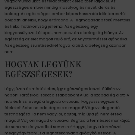
végzik munkájukat, és feladataikat kielégítően látják el. Az
egészséges ember mindig mosolyog és nevet, derűs és
boldog. Az egészséges ember képes hosszabb időn keresztül
dolgozni anélkül, hogy elfáradna. A legmagasabb fokú mentális
és fizikai hatékonyság jellemzi. Az egészség egy
kiegyensúlyozott állapot, nem pusztán a betegség hiánya. Az
egészség az élet mögött rejlő erő, az Anyatermészet ajándéka.
Az egészség születésednél fogva a tiéd, a betegség azonban
nem.
HOGYAN LEGYÜNK
EGÉSZSÉGESEK?
Légy józan és mértékletes, így egészséges leszel. Sütkérezz
napon! Tartózkodj sokat a szabadban! Aludj a szabad ég alatt! A
nap és friss levegő a legjobb orvosaid. Fogyassz egyszerű
ételeket! Soha ne edd degeszre magad! Végezz elegendő
testmozgást! Ha nem vagy jól, böjtölj, míg újra jól nem érzed
magad! Válj önmagad orvosává! Segítsd a természet munkáját,
de soha ne kényszerítsd semmire! Hagyd, hogy a természet
meggyógyítson! Ez a leghatékonyabb gyógyító eszköz. A