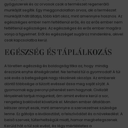
gyógyszerek és az orvosok csak a természet regeneráló
munkáját segítik. Egy meggondolatlan orvos, aki a természet
munkáját hátráltatja, több kárt okoz, mint amennyire hasznos. Az
egészséges ember nem feltétlenül erős, és az erős ember nem
feltétlenül egészséges. Az egészséges és erős ember magára
vonja a figyelmet. Erőt és egészséget sugároz mindenkire, akivel
csak kapcsolatba kerül.
EGÉSZSÉG ÉS TÁPLÁLKOZÁS
A töretlen egészség és boldogság titka az, hogy mindig
érezzünk enyhe éhségérzetet. Ne terheld túl a gyomrodat! A túl
sok evés a betegségek nagy részének okozója. Az emberek
döntő többsége a túlzott evéssel ássa meg saját sírját. A
gyomornak egy percnyi pihenést sem hagynak. Civilizált
lényeknek tartjuk magunkat, ám amint evésre kerül a sor,
rengeteg baklövést követünk el. Minden ember általában
kétszer annyit eszik, mint amennyire a szervezetnek szüksége
lenne. Ez gátolja a kiválasztást, a felszívódást és a növekedést. A
belső szervek, túlterheltségük miatt, hamar megbetegszenek.
Kerüld hát a túl sok evést, és légy mértékletes a