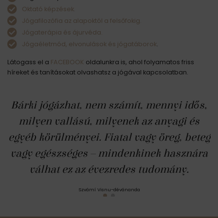
Oktató képzések.
Jógafilozófia az alapoktól a felsőfokig.
Jógaterápia és ájurvéda.
Jógaéletmód, elvonulások és jógatáborok
.
Látogass el a
FACEBOOK
oldalunkra is, ahol folyamatos friss
híreket és tanításokat olvashatsz a jógával kapcsolatban.
Bárki jógázhat, nem számít, mennyi idős,
milyen vallású, milyenek az anyagi és
egyéb körülményei. Fiatal vagy öreg, beteg
vagy egészséges – mindenkinek hasznára
válhat ez az évezredes tudomány.
Szvámí Visnu-dévánanda