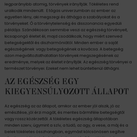
legparányibb atomig, törvények irányítják. Tökéletes rend
uralkodik mindenütt. E tágas univerzumban az ember az
egyetlen lény, aki megszegi és áthágja a szabályokat és a
törvényeket. Ő a törvénytelenség és disszonancia egyedüli
példája. Szándékosan semmibe veszi az egészség törvényeit,
kicsapongó életet él, majd csodálkozik, hogy miért szenved
betegségektől és diszharmóniától. Minden ember a saját
egészségének vagy betegségének a kovácsa. A betegség
azon megváltoztathatatlan törvények megszegésének az
eredménye, melyek az életet irányítják. Az egészség törvényei a
természet törvényei. Ezeket nem lehet büntetlenül áthágni.
AZ EGÉSZSÉG EGY
KIEGYENSÚLYOZOTT ÁLLAPOT
Az egészség az az állapot, amikor az ember jól alszik, jó az
emésztése, jól érzi magát, és mentes bármiféle betegségtől
vagy rossz közérzettől. A tökéletes egészség állapotában
minden szerv, úgymint a szív, a tüdő, az agy, a vese, a máj és a
belek tökéletes összhangban, egymást kölcsönösen segítve