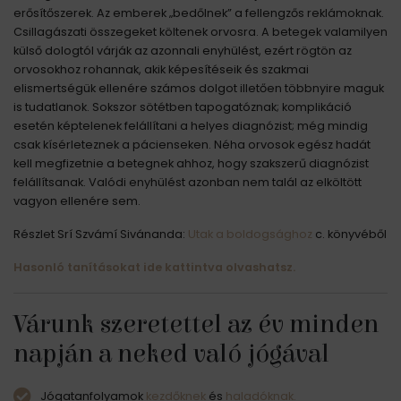
erősítőszerek. Az emberek „bedőlnek” a fellengzős reklámoknak.
Csillagászati összegeket költenek orvosra. A betegek valamilyen
külső dologtól várják az azonnali enyhülést, ezért rögtön az
orvosokhoz rohannak, akik képesítéseik és szakmai
elismertségük ellenére számos dolgot illetően többnyire maguk
is tudatlanok. Sokszor sötétben tapogatóznak; komplikáció
esetén képtelenek felállítani a helyes diagnózist; még mindig
csak kísérleteznek a pácienseken. Néha orvosok egész hadát
kell megfizetnie a betegnek ahhoz, hogy szakszerű diagnózist
felállítsanak. Valódi enyhülést azonban nem talál az elköltött
vagyon ellenére sem.
Részlet Srí Szvámí Sivánanda:
Utak a boldogsághoz
c. könyvéből
Hasonló tanításokat ide kattintva olvashatsz.
Várunk szeretettel az év minden
napján a neked való jógával
Jógatanfolyamok
kezdőknek
és
haladóknak.