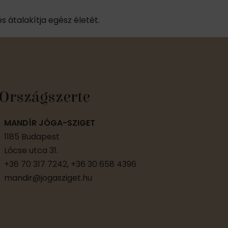
 átalakítja egész életét.
Országszerte
MANDÍR JÓGA-SZIGET
1185 Budapest
Lőcse utca 31.
+36 70 317 7242, +36 30 658 4396
mandir@jogasziget.hu