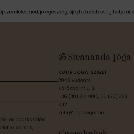
szemléletmód, jó egészség, újfajta tudatosság hatja át és
ॐ Sivánanda Jóga 
KUTÍR JÓGA-SZIGET
2040 Budaörs,
Törökbálint u. 3.
+36 (30) 214 9010, 06 (30) 333
0112
kutir@jogasziget.hu
i- és adatkezelési
let küldjenek,
Gyorslinkek