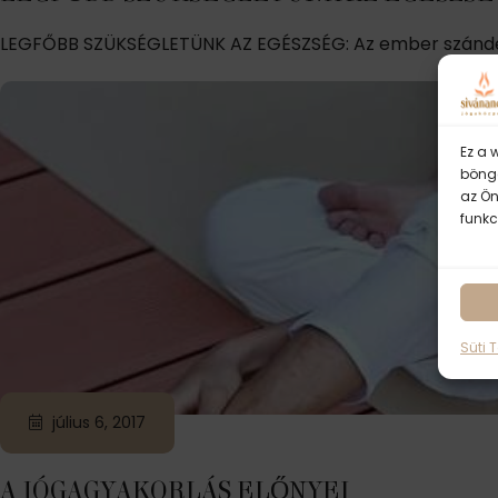
LEGFŐBB SZÜKSÉGLETÜNK AZ EGÉSZSÉG: Az ember szándékos
Ez a 
böngé
az Ön
funkc
Süti 
július 6, 2017
A JÓGAGYAKORLÁS ELŐNYEI