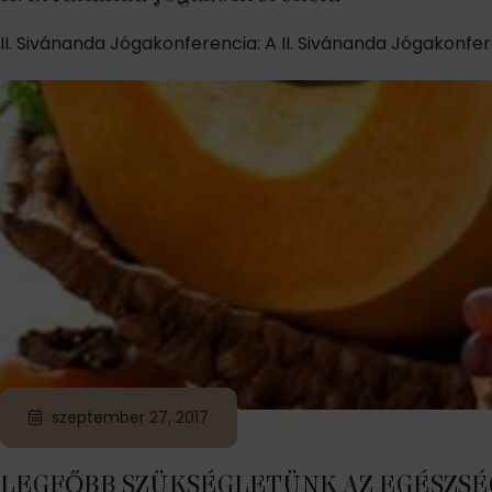
II. Sivánanda Jógakonferencia: A II. Sivánanda Jógakonfe
szeptember 27, 2017
LEGFŐBB SZÜKSÉGLETÜNK AZ EGÉSZSÉ