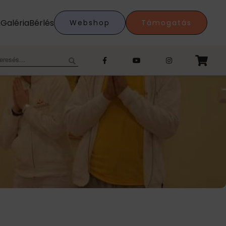
k
Galéria
Bérlés
Webshop
Támogatás
eresés: