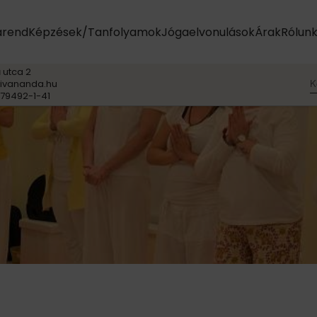
arend
Képzések/Tanfolyamok
Jógaelvonulások
Árak
Rólun
 utca 2
K
ivananda.hu
79492-1-41