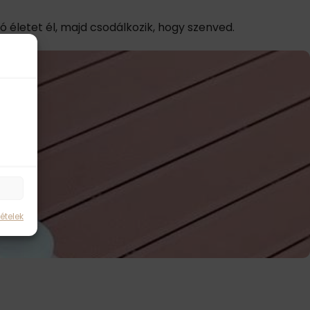
letet él, majd csodálkozik, hogy szenved.
ételek