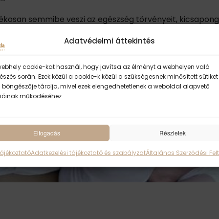
an semmibe veszi az egészség törvényeit, kicsapongó é
Adatvédelmi áttekintés
webhely cookie-kat használ, hogy javítsa az élményt a webhelyen való
szés során. Ezek közül a cookie-k közül a szükségesnek minősített sütiket
 böngészője tárolja, mivel ezek elengedhetetlenek a weboldal alapvető
ióinak működéséhez.
Elfogadás
Részletek
Tájékoztató
Adatkezelési tájékoztató és szabályzat
Általános Szerződési Felt