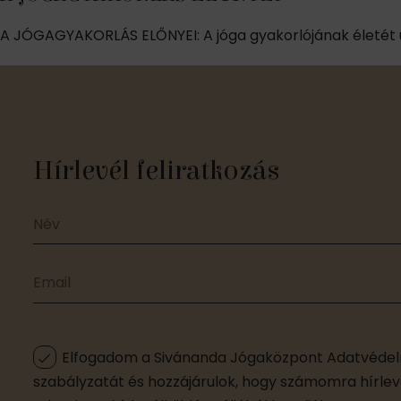
A JÓGAGYAKORLÁS ELŐNYEI: A jóga gyakorlójának életét új 
Hírlevél feliratkozás
Elfogadom a Sivánanda Jógaközpont Adatvédelm
szabályzatát és hozzájárulok, hogy számomra hírleve