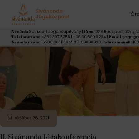
Címke:
jógagyakorlás
Sivánanda
Ór
Jógaközpont
Spirituart Jóga Alapítvány |
1028 Budapest, Szegfű
Nevünk:
Cím:
+36 1 397 5258 | +36 30 689 9284 |
joga@s
Telefonszám:
Email:
16200106-11604543-00000000 |
180
Számlaszám:
Adószámunk:
október 26, 2021
II. Sivánanda Jógakonferencia