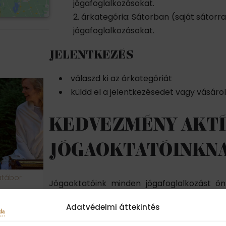
jógafoglalkozásokat.
árkategória: Sátorban (saját sátorral
jógafoglalkozásokat.
JELENTKEZÉS
válaszd ki az árkategóriát
küldd el a jelentkezésedet vagy vásáro
KEDVEZMÉNY AKTÍ
JÓGAOKTATÓINKN
atábor
Jógaoktatóink minden jógafoglalkozást ön
jógázóinknak. Az ő fejlődésüket is szeretné
Adatvédelmi áttekintés
Hogyan tudod igénybe venni a kedvezmén