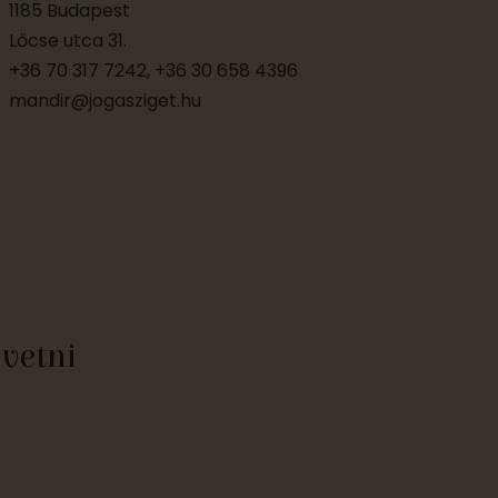
1185 Budapest
Lőcse utca 31.
+36 70 317 7242, +36 30 658 4396
mandir@jogasziget.hu
övetni