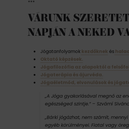
***
VÁRUNK SZERETET
NAPJÁN A NEKED V
Jógatanfolyamok
kezdőknek
és
hala
Oktató képzések.
Jógafilozófia az alapoktól a felsőfo
Jógaterápia és ájurvéda.
Jógaéletmód, elvonulások és jóga
„A Jóga gyakorlásával megnő az ener
egészséged szintje.” – Szvámí Sivá
„Bárki jógázhat, nem számít, mennyi 
egyéb körülményei. Fiatal vagy öre