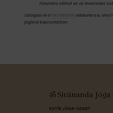
hasznára válhat ez az évezredes t
Látogass el a
FACEBOOK
oldalunkra is, ahol
jógával kapcsolatban.
ॐ Sivánanda Jóga 
KUTÍR JÓGA-SZIGET