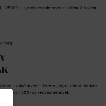
): 125.300,- Ft, mely tartalmazza a szállást, étkezést,
ld meg.
V
AK
zetlen szolgálatként (
karma jóga
) adnak kedves
nk támogatni
30%-os kedvezménnyel.
yt?