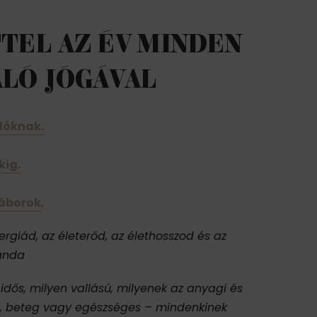
TEL AZ ÉV MINDEN
ALÓ JÓGÁVAL
dóknak.
kig.
táborok
.
giád, az életerőd, az élethosszod és az
nanda
idős, milyen vallású, milyenek az anyagi és
g, beteg vagy egészséges – mindenkinek