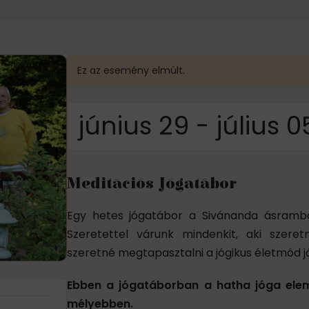
Ez az esemény elmúlt.
június 29
-
július 0
Meditációs Jógatábor
Egy hetes jógatábor a Sivánanda ásramban
Szeretettel várunk mindenkit, aki szere
szeretné megtapasztalni a jógikus életmód j
Ebben a jógatáborban a hatha jóga elem
mélyebben.