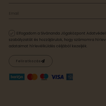
Elfogadom a Sivánanda Jógaközpont Adatvédelm
szabályzatát és hozzájárulok, hogy számomra hírleve
adataimat hírlevélküldés céljából kezeljék.
Feliratkozás