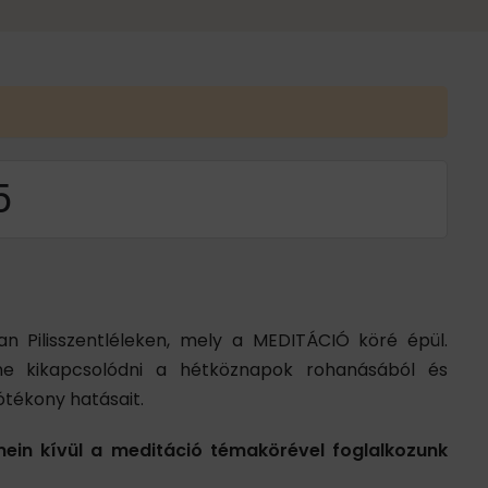
5
 Pilisszentléleken, mely a MEDITÁCIÓ köré épül.
tne kikapcsolódni a hétköznapok rohanásából és
ótékony hatásait.
ein kívül a meditáció témakörével foglalkozunk