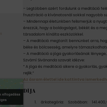
– Legtöbben azért fordulunk a meditáció felé
frusztráció a kívánatosnál sokkal nagyobb sz
– Mindennapi életünkben felismerjük a nyugt
érezzük, hogy a boldogságot, békét és a me
ás
társadalom kínálta eszközökkel.
– A meditáció megtanít bennünket arra, hog
béke és bölcsesség, amelyre támaszkodhatu
– A meditáció a jóga gyakorlásának lényege,
Szvámí Sivánanda szavait idézve:
” A jóga és meditáció sikere a gyakorlás, gy
rejlik.”
Az ásram élettel ide kattintva ismerkedh
DÍJA
k elfogadása
k elfogadása
éges
éges
árkategória: Szobában: 141.400