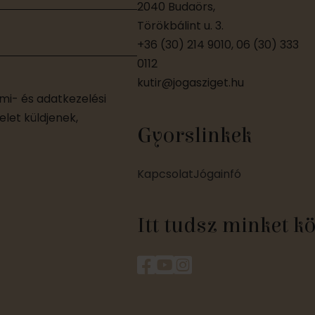
2040 Budaörs,
Törökbálint u. 3.
+36 (30) 214 9010, 06 (30) 333
0112
kutir@jogasziget.hu
i- és adatkezelési
let küldjenek,
Gyorslinkek
Kapcsolat
Jógainfó
Itt tudsz minket k