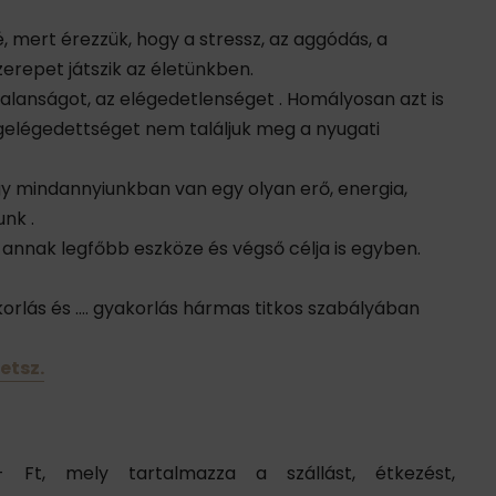
, mert érezzük, hogy a stressz, az aggódás, a
erepet játszik az életünkben.
alanságot, az elégedetlenséget . Homályosan azt is
gelégedettséget nem találjuk meg a nyugati
y mindannyiunkban van egy olyan erő, energia,
nk .
 annak legfőbb eszköze és végső célja is egyben.
akorlás és …. gyakorlás hármas titkos szabályában
etsz.
,- Ft, mely tartalmazza a szállást, étkezést,