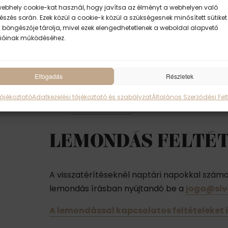
Kérjük ezt a kedvezményt az irodával egyez
webhely cookie-kat használ, hogy javítsa az élményt a webhelyen való
szés során. Ezek közül a cookie-k közül a szükségesnek minősített sütiket
 böngészője tárolja, mivel ezek elengedhetetlenek a weboldal alapvető
MILYEN EGY JÓGATÁBOR?
ióinak működéséhez.
Tudj meg többet a linkre kattintva:
Elfogadás
Részletek
Életképek a Sivánanda ásramban
Vélemények a Sivánanda Ásramról
Tájékoztató
Adatkezelési tájékoztató és szabályzat
Általános Szerződési Felt
Ásram etikett
LEMONDÁS FELTÉT
A visszatérítéseknél naptári napokkal számol
lemondás írásban nyújtandó be a
joga@si
A lemondással kapcsolatos feltételeket i