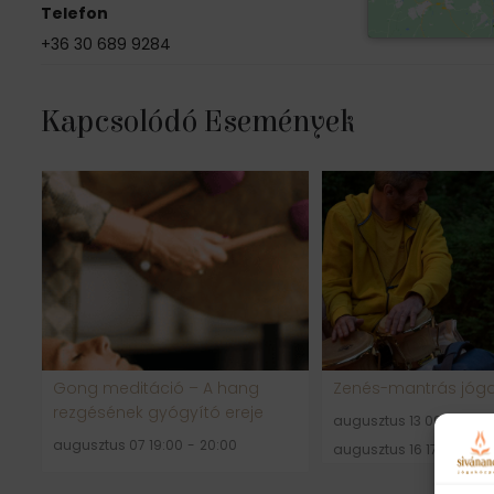
Telefon
+36 30 689 9284
Kapcsolódó Események
Gong meditáció – A hang
Zenés-mantrás jóg
rezgésének gyógyító ereje
augusztus 13 09:30
-
augusztus 07 19:00
-
20:00
augusztus 16 17:00