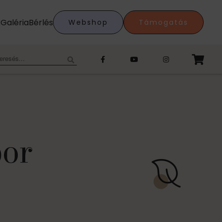
k
Galéria
Bérlés
Webshop
Támogatás
eresés:
bor