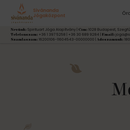
« Összes Események
Sivánanda
Ór
Jógaközpont
Spirituart Jóga Alapítvány |
1028 Budapest, Szegfű
Nevünk:
Cím:
+36 1 397 5258 | +36 30 689 9284 |
joga@s
Telefonszám:
Email:
16200106-11604543-00000000 |
180
Számlaszám:
Adószámunk:
Me