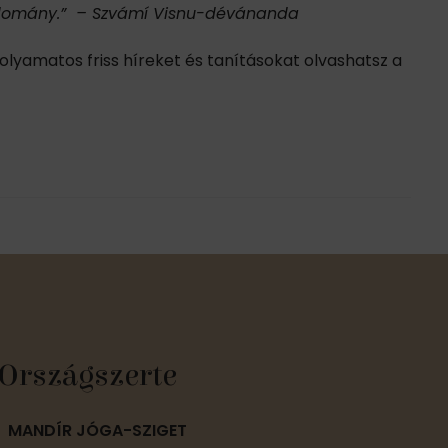
udomány.” – Szvámí Visnu-dévánanda
 folyamatos friss híreket és tanításokat olvashatsz a
Országszerte
MANDÍR JÓGA-SZIGET