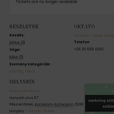
Tickets are no longer available
RÉSZLETEK
OKTATÓ
Kezdés:
Omkára – Veres Andr
Telefon
június 29
+36 30 689 9283
Vége:
július 05
Esemény kategóriák:
Kiemelt
,
Tábor
HELYSZÍN
Sivánanda ásram
Hunyadi utca 67.
marketing süti
marketing süti
Pilisszentlélek
,
Komárom-Esztergom
2508
szüks
szüks
Hungary
+ Google Térkép