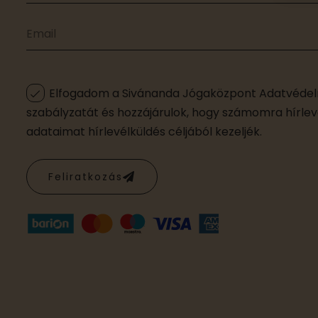
Elfogadom a Sivánanda Jógaközpont Adatvédelm
szabályzatát és hozzájárulok, hogy számomra hírleve
adataimat hírlevélküldés céljából kezeljék.
Feliratkozás