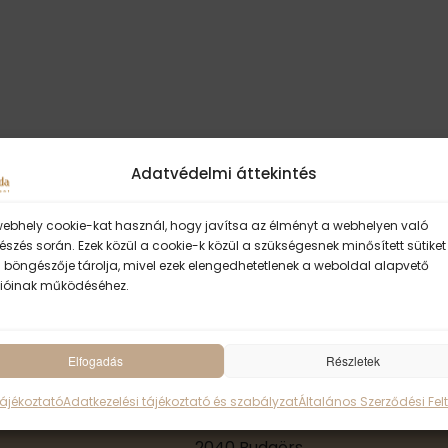
Adatvédelmi áttekintés
webhely cookie-kat használ, hogy javítsa az élményt a webhelyen való
szés során. Ezek közül a cookie-k közül a szükségesnek minősített sütiket
 böngészője tárolja, mivel ezek elengedhetetlenek a weboldal alapvető
ióinak működéséhez.
Elfogadás
ॐ Sivánanda Jóga 
Részletek
Tájékoztató
Adatkezelési tájékoztató és szabályzat
Általános Szerződési Felt
KUTÍR JÓGA-SZIGET
2040 Budaörs,