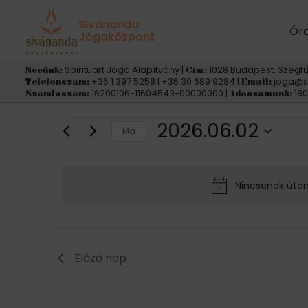
Sivánanda
Ór
Jógaközpont
Spirituart Jóga Alapítvány |
1028 Budapest, Szegfű
Nevünk:
Cím:
+36 1 397 5258 | +36 30 689 9284 |
joga@s
Telefonszám:
Email:
16200106-11604543-00000000 |
180
Számlaszám:
Adószámunk:
Események
2026.06.02
Ma
D
for
á
Nincsenek üte
t
2026.06.02
u
m
k
Előző nap
i
v
á