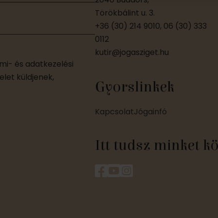
Törökbálint u. 3.
+36 (30) 214 9010, 06 (30) 333
0112
kutir@jogasziget.hu
i- és adatkezelési
let küldjenek,
Gyorslinkek
Kapcsolat
Jógainfó
Itt tudsz minket k