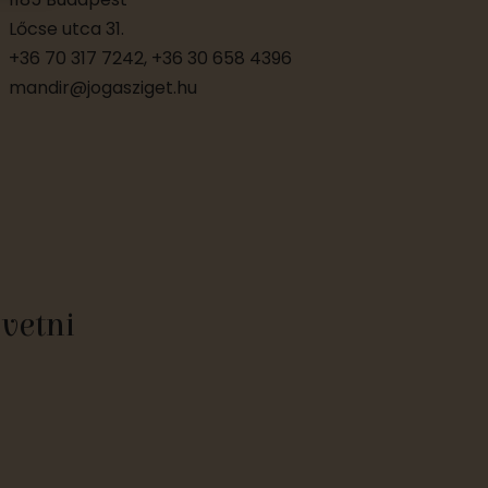
Lőcse utca 31.
+36 70 317 7242, +36 30 658 4396
mandir@jogasziget.hu
övetni