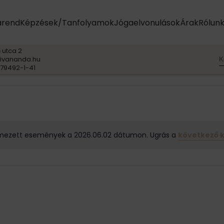
arend
Képzések/Tanfolyamok
Jógaelvonulások
Árak
Rólun
 utca 2
K
ivananda.hu
79492-1-41
mezett események a 2026.06.02 dátumon. Ugrás a
következő 
N
o
t
i
c
e