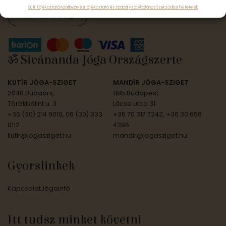
Süti Tájékoztató
Adatkezelési tájékoztató és szabályzat
Általános Szerződési Feltételek
Feliratkozás
ॐ Sivánanda Jóga Országszerte
KUTÍR JÓGA-SZIGET
MANDÍR JÓGA-SZIGET
2040 Budaörs,
1185 Budapest
Törökbálint u. 3.
Lőcse utca 31.
+36 (30) 214 9010, 06 (30) 333
+36 70 317 7242, +36 30 658
0112
4396
kutir@jogasziget.hu
mandir@jogasziget.hu
Gyorslinkek
Kapcsolat
Jógainfó
Itt tudsz minket követni