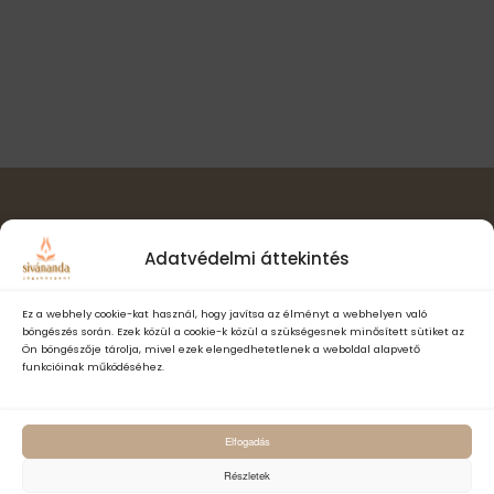
v
s
t
i
á
n
g
s
á
é
a
c
.
z
i
ó
e
t
e
Hírlevél feliratkozás
Adatvédelmi áttekintés
k
Ez a webhely cookie-kat használ, hogy javítsa az élményt a webhelyen való
böngészés során. Ezek közül a cookie-k közül a szükségesnek minősített sütiket az
Ön böngészője tárolja, mivel ezek elengedhetetlenek a weboldal alapvető
funkcióinak működéséhez.
Elfogadom a Sivánanda Jógaközpont Adatvédelmi- és adatke
Elfogadás
szabályzatát és hozzájárulok, hogy számomra hírlevelet küldjenek,
adataimat hírlevélküldés céljából kezeljék.
Részletek