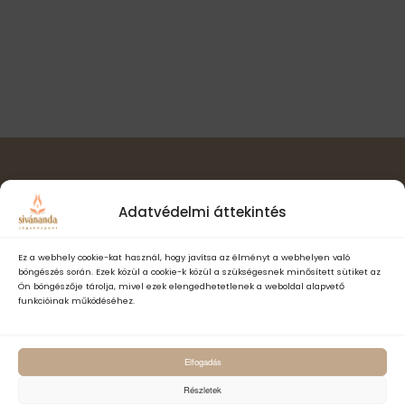
l
t
i
a
n
s
ó
a
z
v
s
t
i
á
n
g
s
á
é
a
c
.
z
i
ó
Hírlevél feliratkozás
e
Adatvédelmi áttekintés
t
e
Ez a webhely cookie-kat használ, hogy javítsa az élményt a webhelyen való
böngészés során. Ezek közül a cookie-k közül a szükségesnek minősített sütiket az
k
Ön böngészője tárolja, mivel ezek elengedhetetlenek a weboldal alapvető
funkcióinak működéséhez.
Elfogadom a Sivánanda Jógaközpont Adatvédelmi- és adatke
Elfogadás
szabályzatát és hozzájárulok, hogy számomra hírlevelet küldjenek,
adataimat hírlevélküldés céljából kezeljék.
Részletek