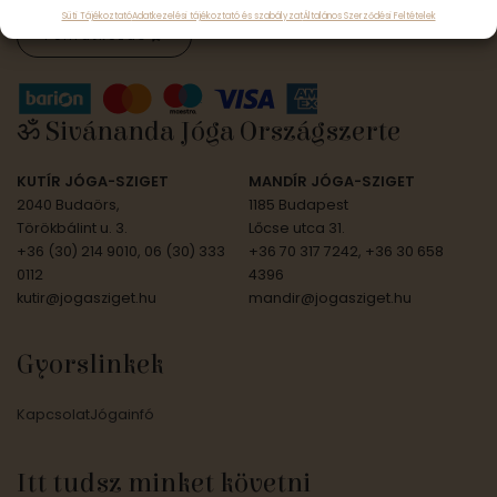
Süti Tájékoztató
Adatkezelési tájékoztató és szabályzat
Általános Szerződési Feltételek
Feliratkozás
ॐ Sivánanda Jóga Országszerte
KUTÍR JÓGA-SZIGET
MANDÍR JÓGA-SZIGET
2040 Budaörs,
1185 Budapest
Törökbálint u. 3.
Lőcse utca 31.
+36 (30) 214 9010, 06 (30) 333
+36 70 317 7242, +36 30 658
0112
4396
kutir@jogasziget.hu
mandir@jogasziget.hu
Gyorslinkek
Kapcsolat
Jógainfó
Itt tudsz minket követni