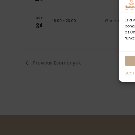
HÉT
Ez a 
Gerincterápiá
18:00
-
20:00
31
böngé
az Ön
funkc
Previous
Események
Süti 