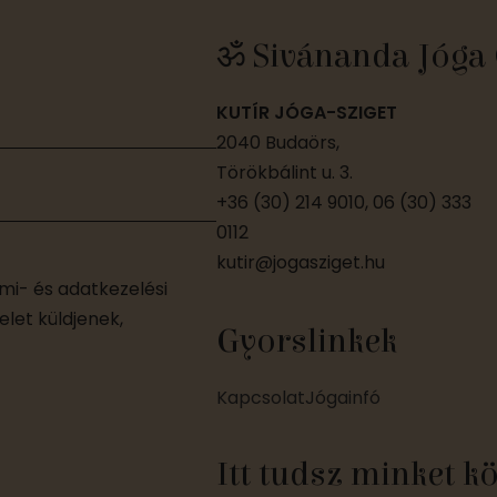
ॐ Sivánanda Jóga 
KUTÍR JÓGA-SZIGET
2040 Budaörs,
Törökbálint u. 3.
+36 (30) 214 9010, 06 (30) 333
0112
kutir@jogasziget.hu
i- és adatkezelési
let küldjenek,
Gyorslinkek
Kapcsolat
Jógainfó
Itt tudsz minket k