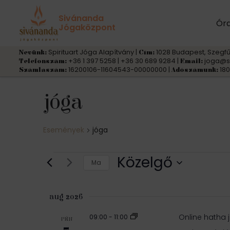
Sivánanda
Ór
Jógaközpont
Spirituart Jóga Alapítvány |
1028 Budapest, Szegfű
Nevünk:
Cím:
+36 1 397 5258 | +36 30 689 9284 |
joga@s
Telefonszám:
Email:
16200106-11604543-00000000 |
180
Számlaszám:
Adószámunk:
jóga
Események
jóga
Események
Közelgő
Ma
S
e
aug 2026
l
Online hatha
09:00
-
11:00
e
PÉN