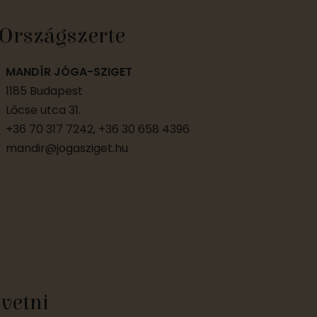
Országszerte
MANDÍR JÓGA-SZIGET
1185 Budapest
Lőcse utca 31.
+36 70 317 7242, +36 30 658 4396
mandir@jogasziget.hu
övetni