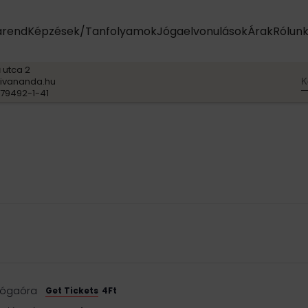
arend
Képzések/Tanfolyamok
Jógaelvonulások
Árak
Rólun
 utca 2
K
ivananda.hu
79492-1-41
 jógaóra
Get Tickets
4Ft