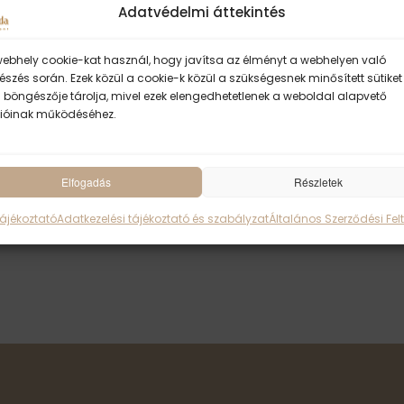
Adatvédelmi áttekintés
webhely cookie-kat használ, hogy javítsa az élményt a webhelyen való
s jógaóra
Get Tickets
4Ft
szés során. Ezek közül a cookie-k közül a szükségesnek minősített sütiket
 böngészője tárolja, mivel ezek elengedhetetlenek a weboldal alapvető
ióinak működéséhez.
Elfogadás
Részletek
Tájékoztató
Adatkezelési tájékoztató és szabályzat
Általános Szerződési Felt