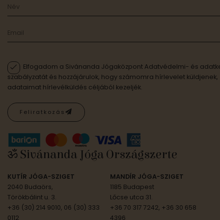
Elfogadom a Sivánanda Jógaközpont Adatvédelmi- és adatke
szabályzatát és hozzájárulok, hogy számomra hírlevelet küldjenek,
adataimat hírlevélküldés céljából kezeljék.
Feliratkozás
ॐ Sivánanda Jóga Országszerte
KUTÍR JÓGA-SZIGET
MANDÍR JÓGA-SZIGET
2040 Budaörs,
1185 Budapest
Törökbálint u. 3.
Lőcse utca 31.
+36 (30) 214 9010, 06 (30) 333
+36 70 317 7242, +36 30 658
0112
4396