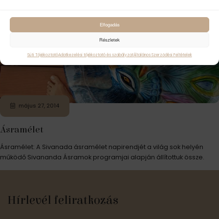
Elfogadás
Részletek
Süti Tájékoztató
Adatkezelési tájékoztató és szabályzat
Általános Szerződési Feltételek
május 27, 2014
Ásramélet
Ásramélet: A Sivanada ásramélet napirendjét a világ sok helyén
működő Sivananda Ásramok programjai alapján állítottuk össze.
Hírlevél feliratkozás