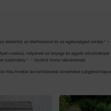
z életerőd, az élethosszod és az egészséged szintje.” 
milyen vallású, milyenek az anyagi és egyéb körülményei
edes tudomány.” – Szvámí Visnu-dévánanda
tos friss híreket és tanításokat olvashatsz a jógával kapc