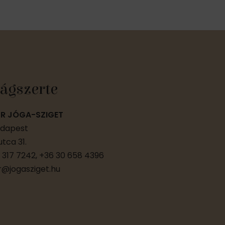
ágszerte
R JÓGA-SZIGET
udapest
tca 31.
 317 7242, +36 30 658 4396
@jogasziget.hu