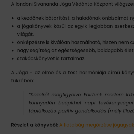
A londoni Sivananda Jóga Védánta Központ világszer
a kezdőnek bátorítást, a haladónak önbizalmat ny
a jógakönyvek közül az egyik legjobban szerkesz
világát.
önképzésre is kiválóan használható, hiszen nem cs
nagy segítség az egészségesebb, boldogabb életh
szakácskönyvet is tartalmaz.
A Jóga – az elme és a test harmóniája című köny
tükrében:
“Közelről megfigyelve Földünk modern lakó
könnyedén beépíthet napi tevékenységei k
táplálkozás, pozitív gondolkodás (mély fil
Részlet a könyvből:
A fiatalság megőrzése jógagyak