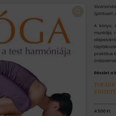
Sivananda
Spirituart
A könyv, 
munkája, 
alapelvér
táplálkoz
praktikus 
önbizalmat
Részlet a 
TOVÁBB
ÉRHETŐ
4.500
Ft