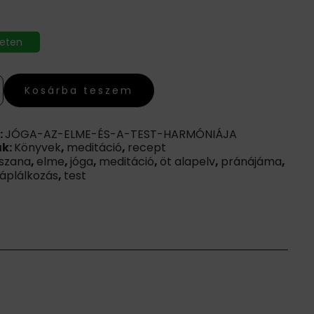
leten
Kosárba teszem
:
JÓGA-AZ-ELME-ÉS-A-TEST-HARMÓNIÁJA
ák:
Könyvek
,
meditáció
,
recept
szana
,
elme
,
jóga
,
meditáció
,
öt alapelv
,
pránájáma
,
táplálkozás
,
test
JA