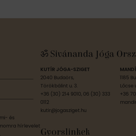
ॐ Sivánanda Jóga Orsz
KUTÍR JÓGA-SZIGET
MANDÍ
2040 Budaörs,
1185 B
Törökbálint u. 3.
Lőcse u
+36 (30) 214 9010, 06 (30) 333
+36 70
0112
mandir
kutir@jogasziget.hu
mi- és
ámomra hírlevelet
Gyorslinkek
.