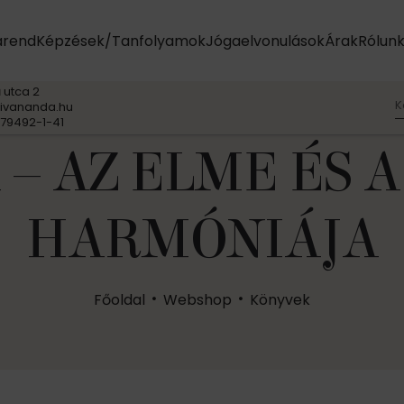
arend
Képzések/Tanfolyamok
Jógaelvonulások
Árak
Rólun
 utca 2
K
ivananda.hu
79492-1-41
 – AZ ELME ÉS A
HARMÓNIÁJA
Főoldal
Webshop
Könyvek