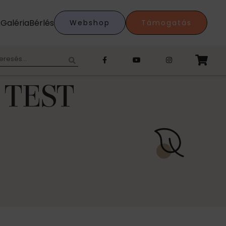
k
Galéria
Bérlés
Webshop
Támogatás
eresés:
 TEST