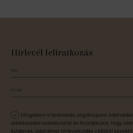
Hírlevél feliratkozás
Elfogadom a Sivánanda Jógaközpont Adatvédel
adatkezelési szabályzatát és hozzájárulok, hogy sz
küldjenek, adataimat hírlevélküldés céljából kezeljék