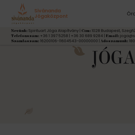
Sivánanda
Ór
Jógaközpont
Spirituart Jóga Alapítvány |
1028 Budapest, Szegfű
Nevünk:
Cím:
+36 1 397 5258 | +36 30 689 9284 |
joga@s
Telefonszám:
Email:
16200106-11604543-00000000 |
180
Számlaszám:
Adószámunk:
JÓGA