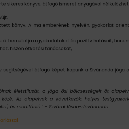
te sikeres könyve, átfogó ismeret anyagával nélkülözhe
újt.
tett könyv. A ma emberének nyelvén, gyakorlat orientált
ak bemutatja a gyakorlatokat és pozitív hatásait, hanem a
ez, hiszen étkezési tanácsokat,
v segítségével átfogó képet kapunk a Sivánanda jóga a
inak életstílusát, a jóga ősi bölcsességeit öt alapel
özé. Az alapelvek a következők: helyes testgyakorlás
ozófia) és meditáció.” – Szvámí Visnu-dévánanda
orlással