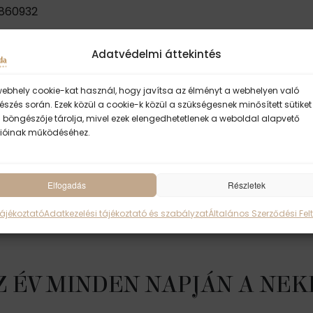
0860932
 KATTINTVA ÉRHETŐEK EL
Adatvédelmi áttekintés
K
webhely cookie-kat használ, hogy javítsa az élményt a webhelyen való
szés során. Ezek közül a cookie-k közül a szükségesnek minősített sütiket
 böngészője tárolja, mivel ezek elengedhetetlenek a weboldal alapvető
ióinak működéséhez.
gyenlített megrendeléseket
kedden adjuk át a csomagkü
gyenlített megrendeléseket
kedden adjuk át a csomagkü
Elfogadás
Részletek
unkanap,
melynek
érkezéséről a Foxpost
értesíti a meg
Tájékoztató
Adatkezelési tájékoztató és szabályzat
Általános Szerződési Felt
 ÉV MINDEN NAPJÁN A NEK