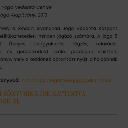
 Yoga Vedanta Centre
 Jóga Alapítvány, 2013
mely a londoni Sivananda Jóga Védánta Központ
nélkülözhetetlen minden jógázó számára. A jóga 5
ől (helyes testgyakorlás, légzés, relaxáció,
ás és gondolkodás) szóló, gazdagon illusztált,
könyv, mely a kezdőnek bátorítást nyújt, a haladónak
.
könyvből:
A fiatalság megőrzése jógagyakorlással
I KÖNYVEINK IDE KATTINTVA
EK EL