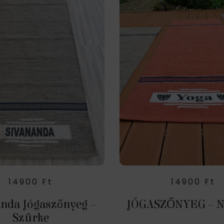
14900
Ft
14900
Ft
nda Jógaszőnyeg –
JÓGASZŐNYEG – N
Szürke