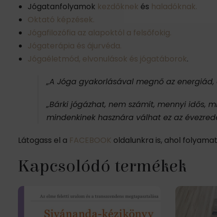
Jógatanfolyamok
kezdőknek
és
haladóknak.
Oktató képzések.
Jógafilozófia az alapoktól a felsőfokig.
Jógaterápia és ájurvéda.
Jógaéletmód, elvonulások és jógatáborok
.
„A Jóga gyakorlásával megnő az energiád, a
„Bárki jógázhat, nem számít, mennyi idős, 
mindenkinek hasznára válhat ez az évezr
Látogass el a
FACEBOOK
oldalunkra is, ahol folyama
Kapcsolódó termékek