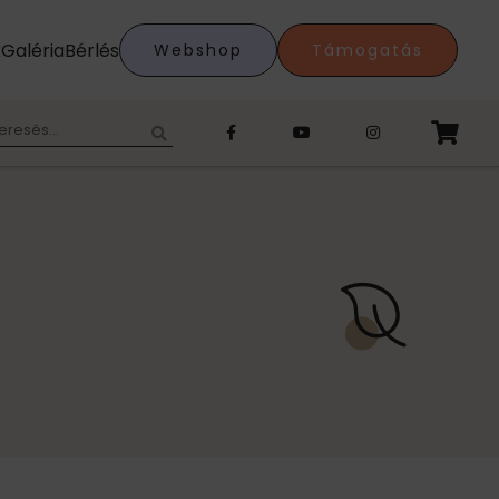
k
Galéria
Bérlés
Webshop
Támogatás
eresés: