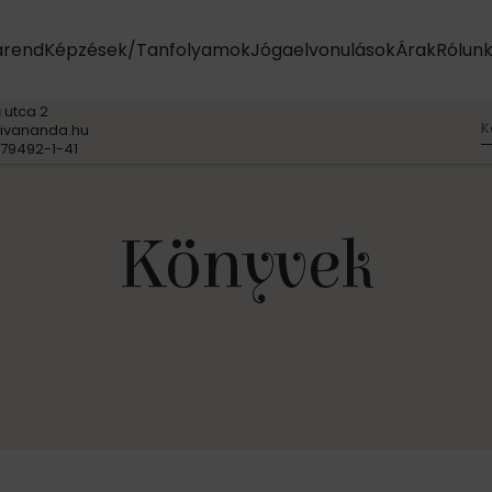
arend
Képzések/Tanfolyamok
Jógaelvonulások
Árak
Rólun
 utca 2
K
ivananda.hu
79492-1-41
Könyvek