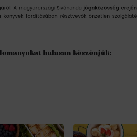
gáról. A magyarországi Sivánanda
jógaközösség erejé
 könyvek fordításában résztvevők önzetlen szolgálaté
adományokat hálásan köszönjük: