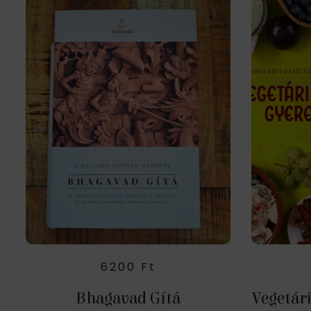
6200
Ft
Bhagavad Gítá
Vegetár