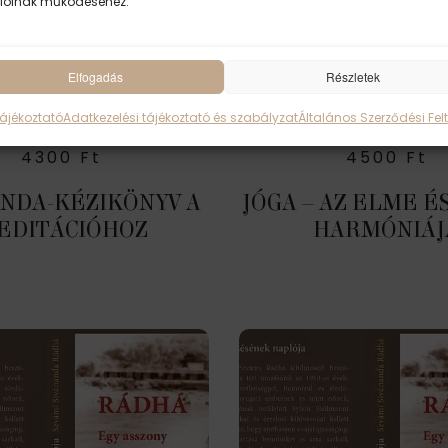
ióinak működéséhez.
Elfogadás
Részletek
Tájékoztató
Adatkezelési tájékoztató és szabályzat
Általános Szerződési Felt
4300
Ft
4500
Ft
ANDA-KÉZIKÖNYV A
JÓGA – AZ ELME ÉS
EDITÁCIÓHOZ
HARMÓNIÁJ