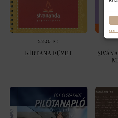
funkc
Süti 
2300
Ft
KÍRTANA FÜZET
SIVÁN
M