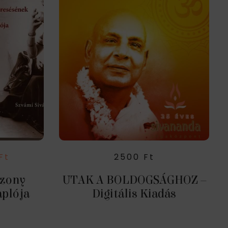
Ft
2500
Ft
szony
UTAK A BOLDOGSÁGHOZ –
aplója
Digitális Kiadás