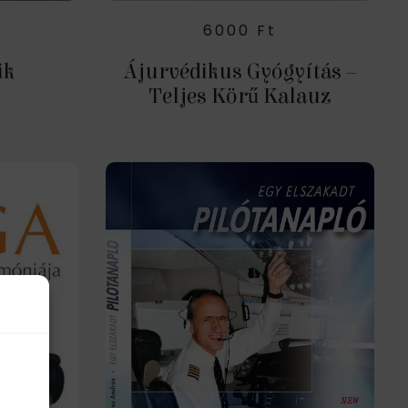
6000
Ft
ik
Ájurvédikus Gyógyítás –
Teljes Körű Kalauz