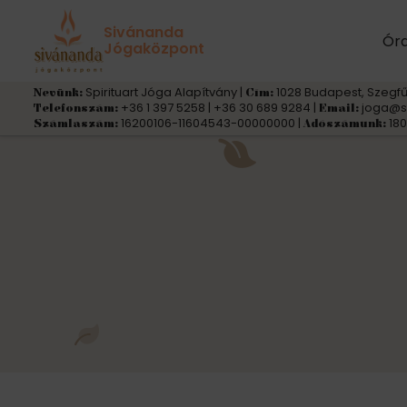
Sivánanda
Ór
Jógaközpont
Spirituart Jóga Alapítvány |
1028 Budapest, Szegfű
Nevünk:
Cím:
+36 1 397 5258 | +36 30 689 9284 |
joga@s
Telefonszám:
Email:
16200106-11604543-00000000 |
180
Számlaszám:
Adószámunk: