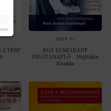
ételek
2000
Ft
 A TEST
EGY ELSZAKADT
A
PILÓTANAPLÓ – Digitális
Kiadás