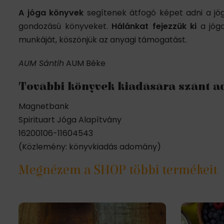
A jóga könyvek
segítenek átfogó képet adni a jó
gondozású könyveket.
Hálánkat fejezzük ki
a jóga
munkáját, köszönjük az anyagi támogatást.
AUM Sántih
AUM Béke
További könyvek kiadására szánt 
Magnetbank
Spirituart Jóga Alapítvány
16200106-11604543
(Közlemény: könyvkiadás adomány)
Megnézem a SHOP többi termékeit