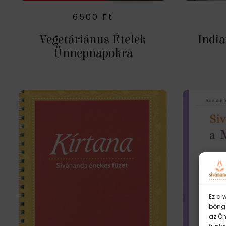
6500
Ft
Vegetáriánus Ételek
India
Ünnepnapokra
Ez a 
böngé
az Ön