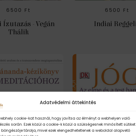
6500
Ft
6500
Ft
i Ízutazás - Vegán
Indiai Reggel
Thálik
Adatvédelmi áttekintés
webhely cookie-kat használ, hogy javítsa az élményt a webhelyen való
szés során. Ezek közül a cookie-k közül a szükségesnek minősített sütiket
 böngészője tárolja, mivel ezek elengedhetetlenek a weboldal alapvető