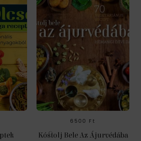
6500
Ft
ptek
Kóstolj Bele Az Ájurvédába