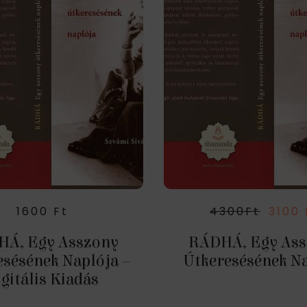
1600
Ft
4300
Ft
3100
Á, Egy Asszony
RÁDHÁ, Egy As
esésének Naplója –
Útkeresésének N
gitális Kiadás