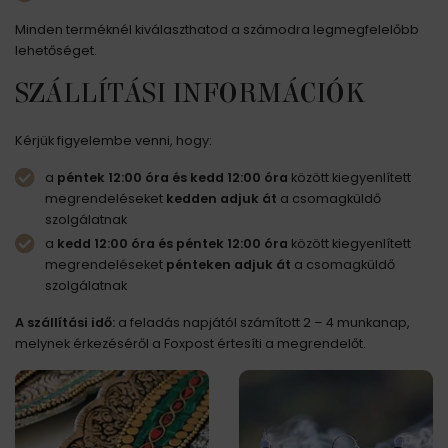
Minden terméknél kiválaszthatod a számodra legmegfelelőbb
lehetőséget.
SZÁLLÍTÁSI INFORMÁCIÓK
Kérjük figyelembe venni, hogy:
a
péntek 12:00 óra és kedd 12:00
óra
között kiegyenlített
megrendeléseket
kedden adjuk át
a csomagküldő
szolgálatnak
a
kedd 12:00 óra és péntek 12:00 óra
között kiegyenlített
megrendeléseket
pénteken adjuk át
a csomagküldő
szolgálatnak
A szállítási idő:
a feladás napjától számított 2 – 4 munkanap,
melynek érkezéséről a Foxpost értesíti a megrendelőt.