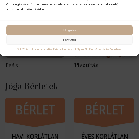
Ön böngészője tárolja, mivel ezek elengedhetetlenek a weboldal alapvető
funkcióinak működéséhez.
Elfogadás
Részletek
Süti Tájékoztató
Adatkezelési tájékoztató és szabályzat
Általános Szerződési Feltételek
Teák
Tisztítás
Jóga Bérletek