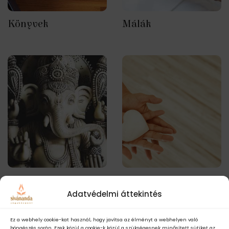
Könyvek
Málák
Szobrok
Támogatás
Adatvédelmi áttekintés
Ez a webhely cookie-kat használ, hogy javítsa az élményt a webhelyen való
böngészés során. Ezek közül a cookie-k közül a szükségesnek minősített sütiket az