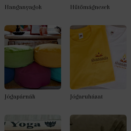
Hanganyagok
Hűtőmágnesek
Jógapárnák
Jógaruházat