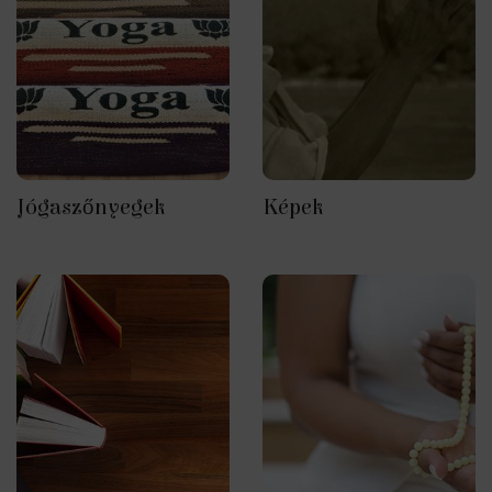
Jógaszőnyegek
Képek