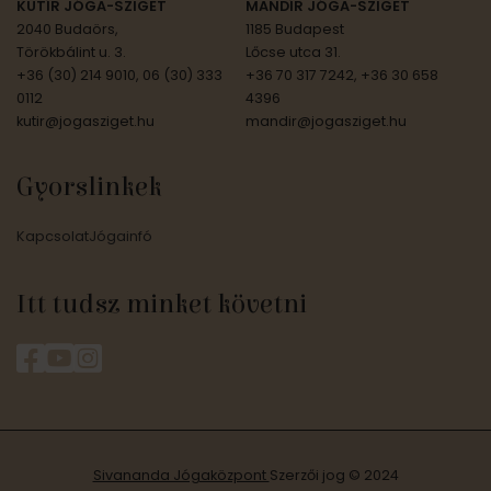
KUTÍR JÓGA-SZIGET
MANDÍR JÓGA-SZIGET
2040 Budaörs,
1185 Budapest
Törökbálint u. 3.
Lőcse utca 31.
+36 (30) 214 9010, 06 (30) 333
+36 70 317 7242, +36 30 658
0112
4396
kutir@jogasziget.hu
mandir@jogasziget.hu
Gyorslinkek
Kapcsolat
Jógainfó
Itt tudsz minket követni
Sivananda Jógaközpont
Szerzői jog © 2024