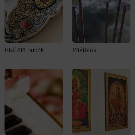
Füstölő tartók
Füstölők