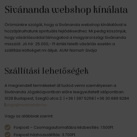
Sivánanda webshop kínálata
Örömünkre szolgál, hogy a Sivánanda webshop kínálatával is
hozzájárulhatunk spirituális fejlődésedhez. Mi pedig köszönjük,
hogy vásárlásoddal támogatod a magyarországi Sivánanda
missziót. Jó hír: 25.000,- Ft érték feletti vásárlás esetén a
szállítási költséget mi álljuk.
AUM Namah Sivája
Szállítási lehetőségek
A megrendelt termékeket át tudod venni személyesen a
Sivánanda Jógaközpontban előre leegyeztetett időpontban:
1028 Budapest, Szegfű utca 2. | +36 1 397 5258 | +36 30 689 9284
|
joga@sivananda.hu
Vagy az alábbiak szerint:
Foxpost – Csomagautomatába kézbesítés:
1.500
Ft
Foxpost házhozszállítás: 3
.700
Ft