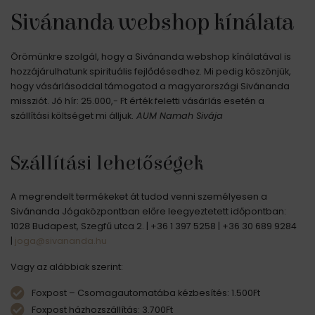
Sivánanda webshop kínálata
Örömünkre szolgál, hogy a Sivánanda webshop kínálatával is
hozzájárulhatunk spirituális fejlődésedhez. Mi pedig köszönjük,
hogy vásárlásoddal támogatod a magyarországi Sivánanda
missziót. Jó hír: 25.000,- Ft érték feletti vásárlás esetén a
szállítási költséget mi álljuk.
AUM Namah Sivája
Szállítási lehetőségek
A megrendelt termékeket át tudod venni személyesen a
Sivánanda Jógaközpontban előre leegyeztetett időpontban:
1028 Budapest, Szegfű utca 2. | +36 1 397 5258 | +36 30 689 9284
|
joga@sivananda.hu
Vagy az alábbiak szerint:
Foxpost – Csomagautomatába kézbesítés:
1.500
Ft
Foxpost házhozszállítás: 3
.700
Ft