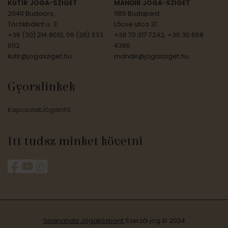
KUTÍR JÓGA-SZIGET
MANDÍR JÓGA-SZIGET
2040 Budaörs,
1185 Budapest
Törökbálint u. 3.
Lőcse utca 31.
+36 (30) 214 9010, 06 (30) 333
+36 70 317 7242, +36 30 658
0112
4396
kutir@jogasziget.hu
mandir@jogasziget.hu
Gyorslinkek
Kapcsolat
Jógainfó
Itt tudsz minket követni
Sivananda Jógaközpont
Szerzői jog © 2024