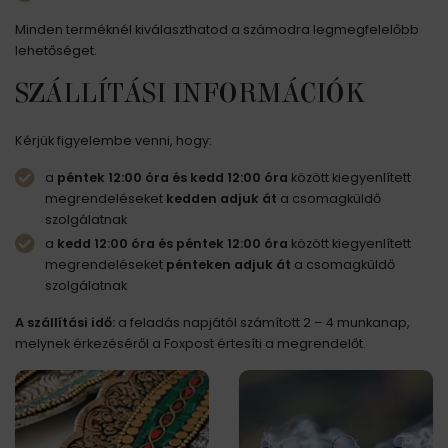
Minden terméknél kiválaszthatod a számodra legmegfelelőbb
lehetőséget.
SZÁLLÍTÁSI INFORMÁCIÓK
Kérjük figyelembe venni, hogy:
a
péntek 12:00 óra és kedd 12:00
óra
között kiegyenlített
megrendeléseket
kedden adjuk át
a csomagküldő
szolgálatnak
a
kedd 12:00 óra és péntek 12:00 óra
között kiegyenlített
megrendeléseket
pénteken adjuk át
a csomagküldő
szolgálatnak
A szállítási idő:
a feladás napjától számított 2 – 4 munkanap,
melynek érkezéséről a Foxpost értesíti a megrendelőt.