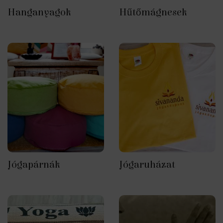
Hanganyagok
Hűtőmágnesek
Jógapárnák
Jógaruházat