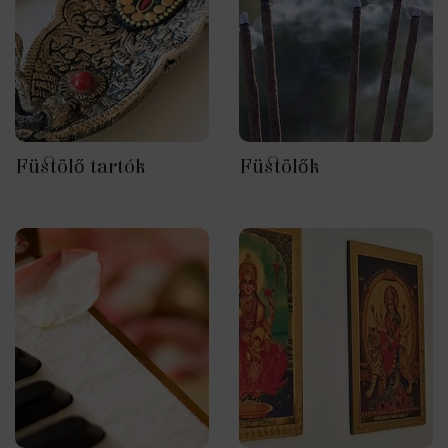
Füstölő tartók
Füstölők