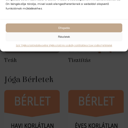
Ön böngészője tárolja, mivel ezek elengedhetetlenek a weboldal alapvető
funkcióinak működéséhez.
Elfogadás
Részletek
Süti Tájékoztató
Adatkezelési tájékoztató és szabályzat
Általános Szerződési Feltételek
Teák
Tisztítás
Jóga Bérletek