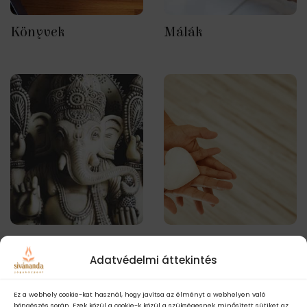
Könyvek
Málák
Szobrok
Támogatás
Adatvédelmi áttekintés
Ez a webhely cookie-kat használ, hogy javítsa az élményt a webhelyen való
böngészés során. Ezek közül a cookie-k közül a szükségesnek minősített sütiket az