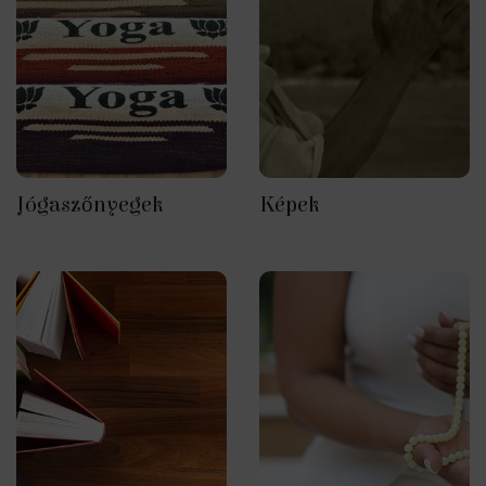
Jógaszőnyegek
Képek