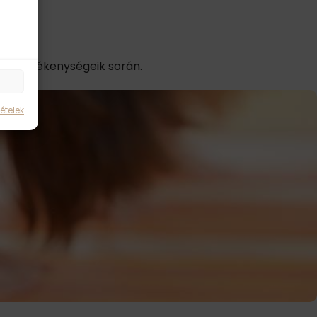
napi tevékenységeik során.
ételek