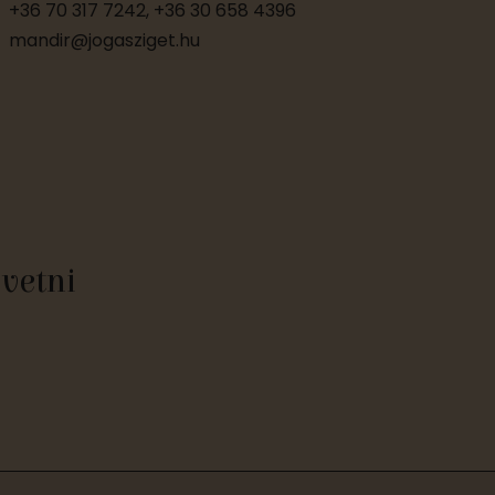
+36 70 317 7242, +36 30 658 4396
mandir@jogasziget.hu
övetni