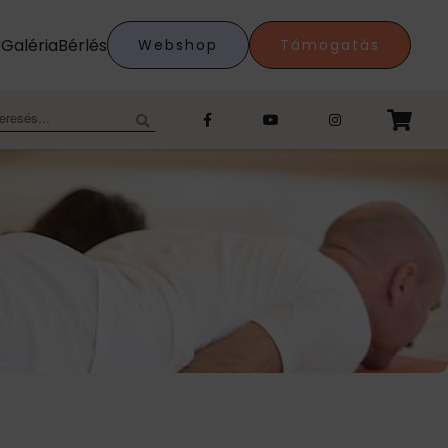
k
Galéria
Bérlés
Webshop
Támogatás
eresés: