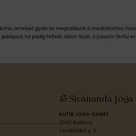
óluma, amelyet gyakran megtalálunk a meditációhoz hasz
 jelképezi, ha pedig felfelé, akkor Sivát, a passzív férfiúi
ॐ Sivánanda Jóga 
KUTÍR JÓGA-SZIGET
2040 Budaörs,
Törökbálint u. 3.