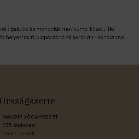
nált jantrák és mandalák motívumai között. Ha
 erőt helyettesíti. Alapászanáink sorát a Trikónászana –
Országszerte
MANDÍR JÓGA-SZIGET
1185 Budapest
Lőcse utca 31.