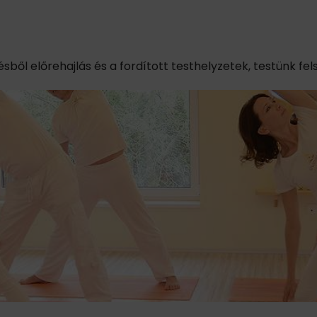
sből előrehajlás és a fordított testhelyzetek, testünk fel