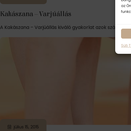
az Ön
funkc
Kakászana – Varjúállás
A Kakászana – Varjúállás kiváló gyakorlat azok számára, 
Süti 
július 15, 2015