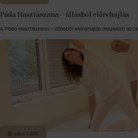
Páda Hasztászana – állásból előrehajlás
A Páda Hasztászana – állásból előrehajlás összeköti az ülé
július 1, 2015