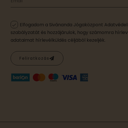
Elfogadom a Sivánanda Jógaközpont Adatvédelm
szabályzatát és hozzájárulok, hogy számomra hírleve
adataimat hírlevélküldés céljából kezeljék.
Feliratkozás