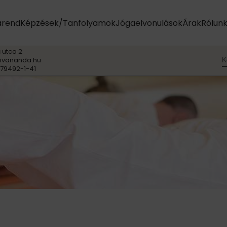
otókkal
arend
Képzések/Tanfolyamok
Jógaelvonulások
Árak
Rólun
 utca 2
K
ivananda.hu
79492-1-41