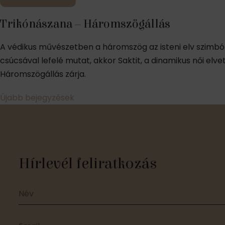
Trikónászana – Háromszögállás
A védikus művészetben a háromszög az isteni elv szimb
csúcsával lefelé mutat, akkor Saktit, a dinamikus női elvet
Háromszögállás zárja.
Bejegyzés
Újabb bejegyzések
navigáció
Hírlevél feliratkozás