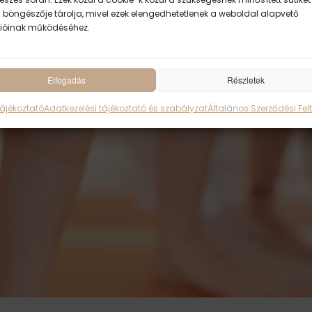
 böngészője tárolja, mivel ezek elengedhetetlenek a weboldal alapvető
ióinak működéséhez.
akik fokozott és visszatérő feszültségnek vannak kitéve 
Elfogadás
Részletek
Tájékoztató
Adatkezelési tájékoztató és szabályzat
Általános Szerződési Felt