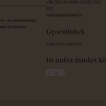
+36 (30) 214 9010, 06 (30) 333
0112
kutir@jogasziget.hu
i- és adatkezelési
let küldjenek,
Gyorslinkek
Kapcsolat
Jógainfó
Itt tudsz minket k