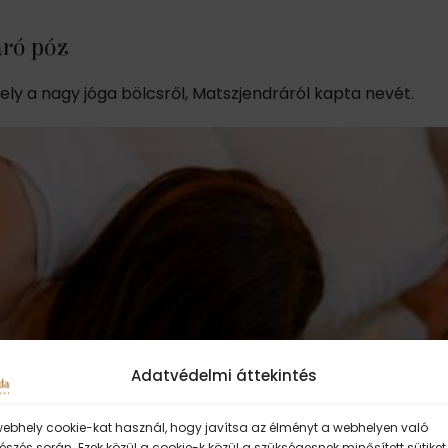
aró póz
y a nagy jóga bölcsről, Matszjendráról kapta nevét.
Adatvédelmi áttekintés
webhely cookie-kat használ, hogy javítsa az élményt a webhelyen való
szés során. Ezek közül a cookie-k közül a szükségesnek minősített sütiket