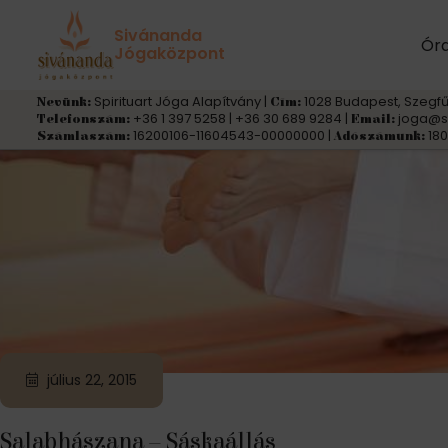
Kategória:
Jógaászanák f
Sivánanda
Ór
Jógaközpont
Spirituart Jóga Alapítvány |
1028 Budapest, Szegfű
Nevünk:
Cím:
+36 1 397 5258 | +36 30 689 9284 |
joga@s
Telefonszám:
Email:
16200106-11604543-00000000 |
180
Számlaszám:
Adószámunk:
július 22, 2015
Salabhászana – Sáskaállás