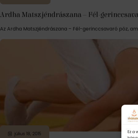
Ardha Matszjéndrászana – Fél-gerinccsav
Az Ardha Matszjéndrászana – Fél-gerinccsavaró póz, amel
Ez a 
július 18, 2015
böngé